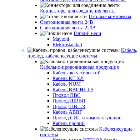
Коннекторы для соединения ленты
Готовые комплекты
Светодиодная лента 24В
Светодиодная лента 220В
Гибкий неон
Maytoni
Elektrostandart
Кабель,
провод, кабеленесущие системы
Кабельно-проводниковая продукция
Кабель аккустический
Кабель КГ-ХЛ
Кабель NUM
Кабель ВВГ НГ LS
Провод ПВС
Провод ШВВП
Провод ПВ-1/3
Кабель АВВГ
Провод СИП и комплектующие
Кабель прочий
Кабеленесущие
системы