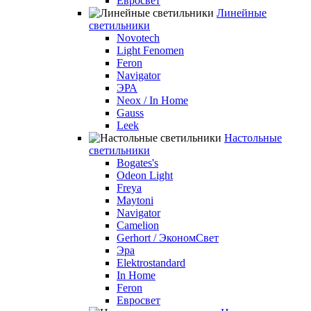
Евросвет
Линейные
светильники
Novotech
Light Fenomen
Feron
Navigator
ЭРА
Neox / In Home
Gauss
Leek
Настольные
светильники
Bogates's
Odeon Light
Freya
Maytoni
Navigator
Camelion
Gerhort / ЭкономСвет
Эра
Elektrostandard
In Home
Feron
Евросвет