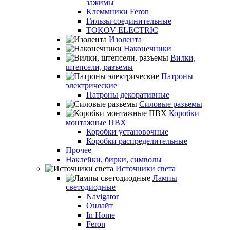
зажимы
Клеммники Feron
Гильзы соединительные
TOKOV ELECTRIC
Изолента
Наконечники
Вилки,
штепсели, разъемы
Патроны
электрические
Патроны декоративные
Силовые разъемы
Коробки
монтажные ПВХ
Коробки установочные
Коробки распределительные
Прочее
Наклейки, бирки, символы
Источники света
Лампы
светодиодные
Navigator
Онлайт
In Home
Feron