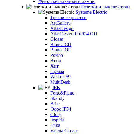
Фито светильники и лампы
Розетки и выключатели
Systeme Electric
Трековые розетки
ArtGallery
AtlasDesign
AtlasDesign Profi54 ОП
Glossa
Blanca СП
Blanca ОП
Рондо
Этюд
Хит
Прима
Wessen 59
MultiDesk
IEK
Forte&Piano
Skandy
Brite
Форс IP54
Glory
Inspiria
Etika
Valena Classic