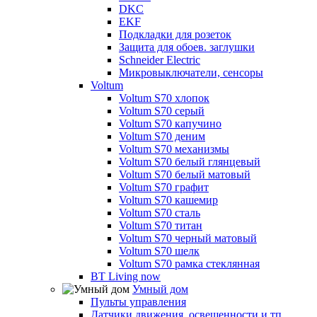
DKC
EKF
Подкладки для розеток
Защита для обоев. заглушки
Schneider Electric
Микровыключатели, сенсоры
Voltum
Voltum S70 хлопок
Voltum S70 серый
Voltum S70 капучино
Voltum S70 деним
Voltum S70 механизмы
Voltum S70 белый глянцевый
Voltum S70 белый матовый
Voltum S70 графит
Voltum S70 кашемир
Voltum S70 сталь
Voltum S70 титан
Voltum S70 черный матовый
Voltum S70 шелк
Voltum S70 рамка стеклянная
BT Living now
Умный дом
Пульты управления
Датчики движения, освещенности и тп