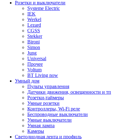
Розетки и выключатели
Systeme Electric
IEK
Werkel
Lezard
CGSS
Stekker
Bironi
Simon
Jung
Universal
Прочее
Voltum
BT Living now
Умный дом
Пульты управления
Датчики движения, освещенности и тп
Розетки-таймеры
Умные розетки
Контроллеры, Wi-Fi реле
Беспроводные выключатели
Умные выключатели
Умная лампа
Камеры
Светодиодная лента и профиль