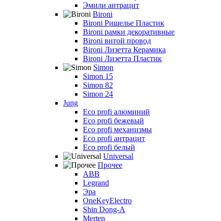
Эмили антрацит
Bironi
Bironi Ришелье Пластик
Bironi рамки декоративные
Bironi витой провод
Bironi Лизетта Керамика
Bironi Лизетта Пластик
Simon
Simon 15
Simon 82
Simon 24
Jung
Eco profi алюминий
Eco profi бежевый
Eco profi механизмы
Eco profi антрацит
Eco profi белый
Universal
Прочее
ABB
Legrand
Эра
OneKeyElectro
Shin Dong-A
Merten