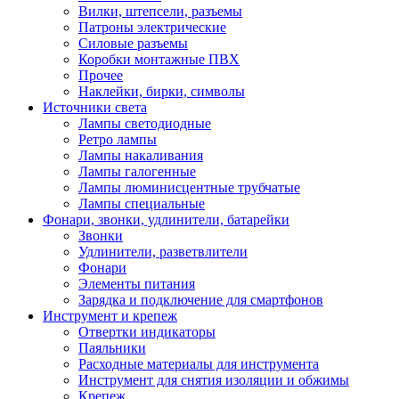
Вилки, штепсели, разъемы
Патроны электрические
Силовые разъемы
Коробки монтажные ПВХ
Прочее
Наклейки, бирки, символы
Источники света
Лампы светодиодные
Ретро лампы
Лампы накаливания
Лампы галогенные
Лампы люминисцентные трубчатые
Лампы специальные
Фонари, звонки, удлинители, батарейки
Звонки
Удлинители, разветвлители
Фонари
Элементы питания
Зарядка и подключение для смартфонов
Инструмент и крепеж
Отвертки индикаторы
Паяльники
Расходные материалы для инструмента
Инструмент для снятия изоляции и обжимы
Крепеж