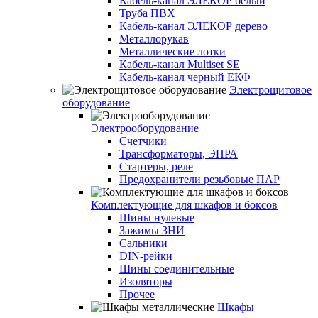
Кабель-канал ЭЛЕКОР белый
Труба ПВХ
Кабель-канал ЭЛЕКОР дерево
Металлорукав
Металлические лотки
Кабель-канал Multiset SE
Кабель-канал черный ЕКФ
Электрощитовое
оборудование
Электрооборудование
Счетчики
Трансформаторы, ЭПРА
Стартеры, реле
Предохранители резьбовые ПАР
Комплектующие для шкафов и боксов
Шины нулевые
Зажимы ЗНИ
Сальники
DIN-рейки
Шины соединительные
Изоляторы
Прочее
Шкафы