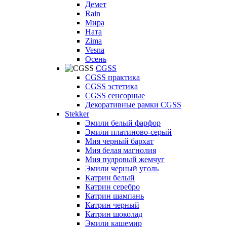
Демет
Rain
Мира
Ната
Zima
Vesna
Осень
CGSS
CGSS практика
CGSS эстетика
CGSS сенсорные
Декоративные рамки CGSS
Stekker
Эмили белый фарфор
Эмили платиново-серый
Мия черный бархат
Мия белая магнолия
Мия пудровый жемчуг
Эмили черный уголь
Катрин белый
Катрин серебро
Катрин шампань
Катрин черный
Катрин шоколад
Эмили кашемир