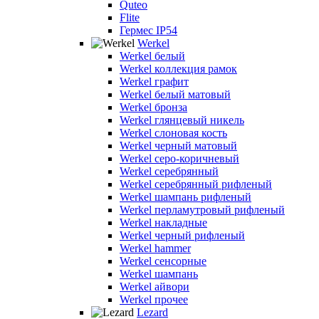
Quteo
Flite
Гермес IP54
Werkel
Werkel белый
Werkel коллекция рамок
Werkel графит
Werkel белый матовый
Werkel бронза
Werkel глянцевый никель
Werkel слоновая кость
Werkel черный матовый
Werkel серо-коричневый
Werkel серебрянный
Werkel серебрянный рифленый
Werkel шампань рифленый
Werkel перламутровый рифленый
Werkel накладные
Werkel черный рифленый
Werkel hammer
Werkel сенсорные
Werkel шампань
Werkel айвори
Werkel прочее
Lezard