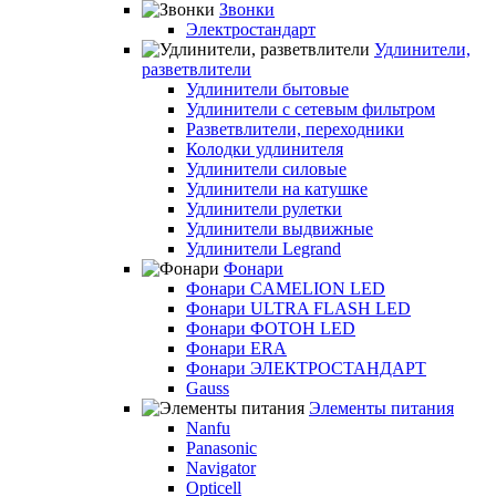
Звонки
Электростандарт
Удлинители,
разветвлители
Удлинители бытовые
Удлинители с сетевым фильтром
Разветвлители, переходники
Колодки удлинителя
Удлинители силовые
Удлинители на катушке
Удлинители рулетки
Удлинители выдвижные
Удлинители Legrand
Фонари
Фонари CAMELION LED
Фонари ULTRA FLASH LED
Фонари ФОТОН LED
Фонари ERA
Фонари ЭЛЕКТРОСТАНДАРТ
Gauss
Элементы питания
Nanfu
Panasonic
Navigator
Opticell