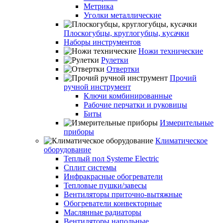
Метрика
Уголки металлические
Плоскогубцы, круглогубцы, кусачки
Наборы инструментов
Ножи технические
Рулетки
Отвертки
Прочий
ручной инструмент
Ключи комбинированные
Рабочие перчатки и руковицы
Биты
Измерительные
приборы
Климатическое
оборудование
Теплый пол Systeme Electric
Сплит системы
Инфракрасные обогреватели
Тепловые пушки/завесы
Вентиляторы приточно-вытяжные
Обогреватели конвекторные
Маслянные радиаторы
Вентиляторы напольные