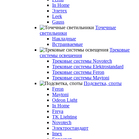
In Home
Элетех
Leek
Gauss
Точечные
светильники
Накладные
Встраиваемые
Трековые
системы освещения
Трековые системы Novotech
Трековые системы Elektrostandard
Трековые системы Feron
Трековые системы Maytoni
Подсветка, споты
Feron
Maytoni
Odeon Light
In Home
Freya
TK Lighting
Novotech
Электростандарт
Imex