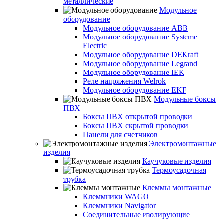
металлические
Модульное
оборудование
Модульное оборудование ABB
Модульное оборудование Systeme
Electric
Модульное оборудование DEKraft
Модульное оборудование Legrand
Модульное оборудование IEK
Реле напряжения Welrok
Модульное оборудование EKF
Модульные боксы
ПВХ
Боксы ПВХ открытой проводки
Боксы ПВХ скрытой проводки
Панели для счетчиков
Электромонтажные
изделия
Каучуковые изделия
Термоусадочная
трубка
Клеммы монтажные
Клеммники WAGO
Клеммники Navigator
Соединительные изолирующие