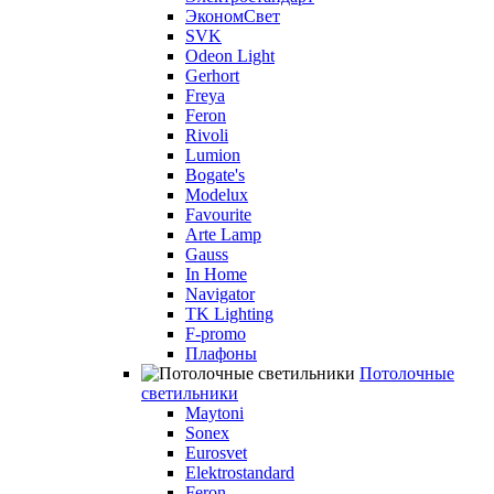
ЭкономСвет
SVK
Odeon Light
Gerhort
Freya
Feron
Rivoli
Lumion
Bogate's
Modelux
Favourite
Arte Lamp
Gauss
In Home
Navigator
TK Lighting
F-promo
Плафоны
Потолочные
светильники
Maytoni
Sonex
Eurosvet
Elektrostandard
Feron