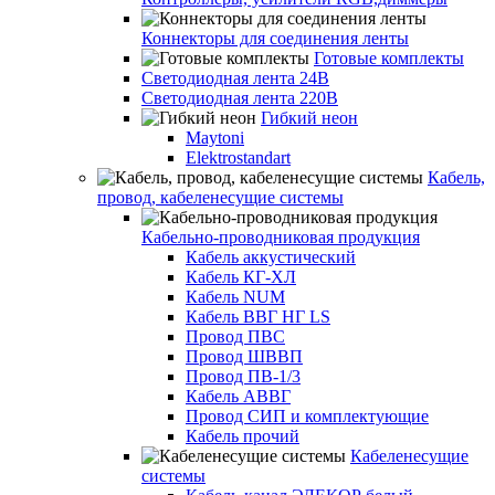
Коннекторы для соединения ленты
Готовые комплекты
Светодиодная лента 24В
Светодиодная лента 220В
Гибкий неон
Maytoni
Elektrostandart
Кабель,
провод, кабеленесущие системы
Кабельно-проводниковая продукция
Кабель аккустический
Кабель КГ-ХЛ
Кабель NUM
Кабель ВВГ НГ LS
Провод ПВС
Провод ШВВП
Провод ПВ-1/3
Кабель АВВГ
Провод СИП и комплектующие
Кабель прочий
Кабеленесущие
системы