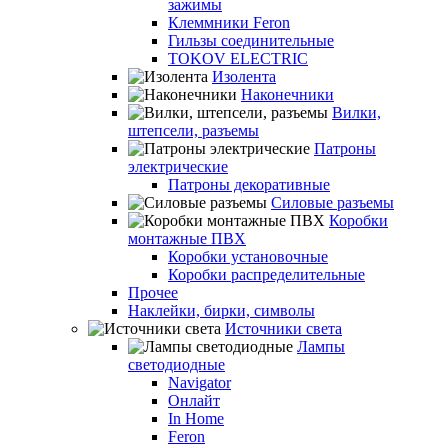
зажимы
Клеммники Feron
Гильзы соединительные
TOKOV ELECTRIC
Изолента
Наконечники
Вилки,
штепсели, разъемы
Патроны
электрические
Патроны декоративные
Силовые разъемы
Коробки
монтажные ПВХ
Коробки установочные
Коробки распределительные
Прочее
Наклейки, бирки, символы
Источники света
Лампы
светодиодные
Navigator
Онлайт
In Home
Feron