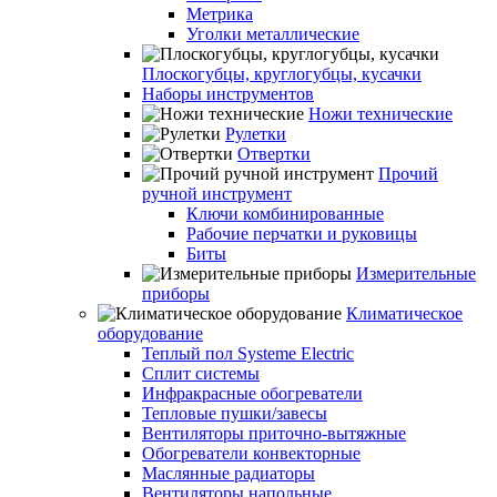
Метрика
Уголки металлические
Плоскогубцы, круглогубцы, кусачки
Наборы инструментов
Ножи технические
Рулетки
Отвертки
Прочий
ручной инструмент
Ключи комбинированные
Рабочие перчатки и руковицы
Биты
Измерительные
приборы
Климатическое
оборудование
Теплый пол Systeme Electric
Сплит системы
Инфракрасные обогреватели
Тепловые пушки/завесы
Вентиляторы приточно-вытяжные
Обогреватели конвекторные
Маслянные радиаторы
Вентиляторы напольные