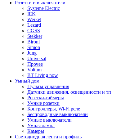
Розетки и выключатели
Systeme Electric
IEK
Werkel
Lezard
CGSS
Stekker
Bironi
Simon
Jung
Universal
Прочее
Voltum
BT Living now
Умный дом
Пульты управления
Датчики движения, освещенности и тп
Розетки-таймеры
Умные розетки
Контроллеры, Wi-Fi реле
Беспроводные выключатели
Умные выключатели
Умная лампа
Камеры
Светодиодная лента и профиль