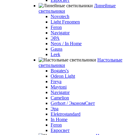
Евросвет
Линейные
светильники
Novotech
Light Fenomen
Feron
Navigator
ЭРА
Neox / In Home
Gauss
Leek
Настольные
светильники
Bogates's
Odeon Light
Freya
Maytoni
Navigator
Camelion
Gerhort / ЭкономСвет
Эра
Elektrostandard
In Home
Feron
Евросвет