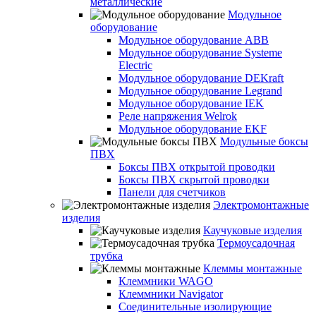
металлические
Модульное
оборудование
Модульное оборудование ABB
Модульное оборудование Systeme
Electric
Модульное оборудование DEKraft
Модульное оборудование Legrand
Модульное оборудование IEK
Реле напряжения Welrok
Модульное оборудование EKF
Модульные боксы
ПВХ
Боксы ПВХ открытой проводки
Боксы ПВХ скрытой проводки
Панели для счетчиков
Электромонтажные
изделия
Каучуковые изделия
Термоусадочная
трубка
Клеммы монтажные
Клеммники WAGO
Клеммники Navigator
Соединительные изолирующие