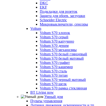
DKC
EKF
Подкладки для розеток
Защита для обоев. заглушки
Schneider Electric
Микровыключатели, сенсоры
Voltum
Voltum S70 хлопок
Voltum S70 серый
Voltum S70 капучино
Voltum S70 деним
Voltum S70 механизмы
Voltum S70 белый глянцевый
Voltum S70 белый матовый
Voltum S70 графит
Voltum S70 кашемир
Voltum S70 сталь
Voltum S70 титан
Voltum S70 черный матовый
Voltum S70 шелк
Voltum S70 рамка стеклянная
BT Living now
Умный дом
Пульты управления
Датчики движения, освещенности и тп