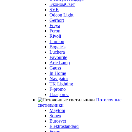
ЭкономСвет
SVK
Odeon Light
Gerhort
Freya
Feron
Rivoli
Lumion
Bogate's
Luchera
Favourite
Arte Lamp
Gauss
In Home
Navigator
TK Lighting
F-promo
Плафоны
Потолочные
светильники
Maytoni
Sonex
Eurosvet
Elektrostandard
Feron