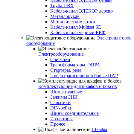
Кабель-канал ЭЛЕКОР белый
Труба ПВХ
Кабель-канал ЭЛЕКОР дерево
Металлорукав
Металлические лотки
Кабель-канал Multiset SE
Кабель-канал черный ЕКФ
Электрощитовое
оборудование
Электрооборудование
Счетчики
Трансформаторы, ЭПРА
Стартеры, реле
Предохранители резьбовые ПАР
Комплектующие для шкафов и боксов
Шины нулевые
Зажимы ЗНИ
Сальники
DIN-рейки
Шины соединительные
Изоляторы
Прочее
Шкафы