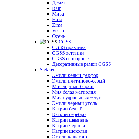
Демет
Rain
Мира
Ната
Zima
Vesna
Осень
CGSS
CGSS практика
CGSS эстетика
CGSS сенсорные
Декоративные рамки CGSS
Stekker
Эмили белый фарфор
Эмили платиново-серый
Мия черный бархат
Мия белая магнолия
Мия пудровый жемчуг
Эмили черный уголь
Катрин белый
Катрин серебро
Катрин шампань
Катрин черный
Катрин шоколад
Эмили кашемир