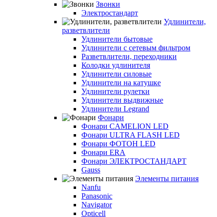
Звонки
Электростандарт
Удлинители,
разветвлители
Удлинители бытовые
Удлинители с сетевым фильтром
Разветвлители, переходники
Колодки удлинителя
Удлинители силовые
Удлинители на катушке
Удлинители рулетки
Удлинители выдвижные
Удлинители Legrand
Фонари
Фонари CAMELION LED
Фонари ULTRA FLASH LED
Фонари ФОТОН LED
Фонари ERA
Фонари ЭЛЕКТРОСТАНДАРТ
Gauss
Элементы питания
Nanfu
Panasonic
Navigator
Opticell