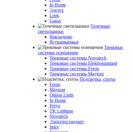
In Home
Элетех
Leek
Gauss
Точечные
светильники
Накладные
Встраиваемые
Трековые
системы освещения
Трековые системы Novotech
Трековые системы Elektrostandard
Трековые системы Feron
Трековые системы Maytoni
Подсветка, споты
Feron
Maytoni
Odeon Light
In Home
Freya
TK Lighting
Novotech
Электростандарт
Imex