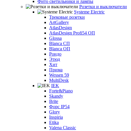
Фито светильники и лампы
Розетки и выключатели
Systeme Electric
Трековые розетки
ArtGallery
AtlasDesign
AtlasDesign Profi54 ОП
Glossa
Blanca СП
Blanca ОП
Рондо
Этюд
Хит
Прима
Wessen 59
MultiDesk
IEK
Forte&Piano
Skandy
Brite
Форс IP54
Glory
Inspiria
Etika
Valena Classic