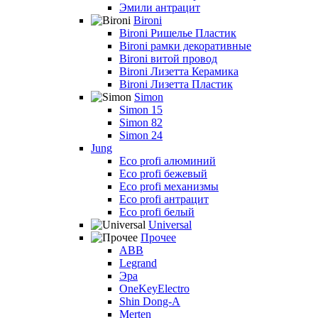
Эмили антрацит
Bironi
Bironi Ришелье Пластик
Bironi рамки декоративные
Bironi витой провод
Bironi Лизетта Керамика
Bironi Лизетта Пластик
Simon
Simon 15
Simon 82
Simon 24
Jung
Eco profi алюминий
Eco profi бежевый
Eco profi механизмы
Eco profi антрацит
Eco profi белый
Universal
Прочее
ABB
Legrand
Эра
OneKeyElectro
Shin Dong-A
Merten