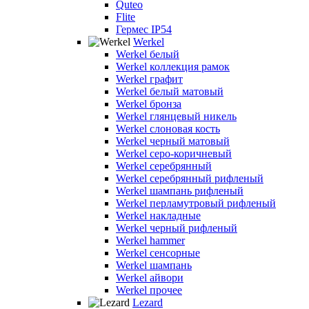
Quteo
Flite
Гермес IP54
Werkel
Werkel белый
Werkel коллекция рамок
Werkel графит
Werkel белый матовый
Werkel бронза
Werkel глянцевый никель
Werkel слоновая кость
Werkel черный матовый
Werkel серо-коричневый
Werkel серебрянный
Werkel серебрянный рифленый
Werkel шампань рифленый
Werkel перламутровый рифленый
Werkel накладные
Werkel черный рифленый
Werkel hammer
Werkel сенсорные
Werkel шампань
Werkel айвори
Werkel прочее
Lezard