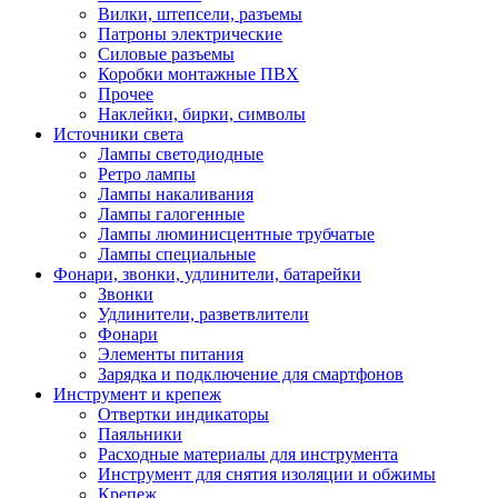
Вилки, штепсели, разъемы
Патроны электрические
Силовые разъемы
Коробки монтажные ПВХ
Прочее
Наклейки, бирки, символы
Источники света
Лампы светодиодные
Ретро лампы
Лампы накаливания
Лампы галогенные
Лампы люминисцентные трубчатые
Лампы специальные
Фонари, звонки, удлинители, батарейки
Звонки
Удлинители, разветвлители
Фонари
Элементы питания
Зарядка и подключение для смартфонов
Инструмент и крепеж
Отвертки индикаторы
Паяльники
Расходные материалы для инструмента
Инструмент для снятия изоляции и обжимы
Крепеж