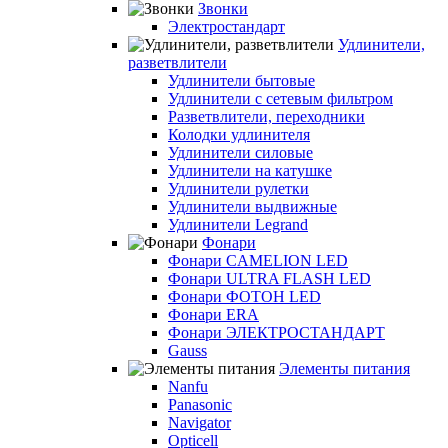
Звонки
Электростандарт
Удлинители,
разветвлители
Удлинители бытовые
Удлинители с сетевым фильтром
Разветвлители, переходники
Колодки удлинителя
Удлинители силовые
Удлинители на катушке
Удлинители рулетки
Удлинители выдвижные
Удлинители Legrand
Фонари
Фонари CAMELION LED
Фонари ULTRA FLASH LED
Фонари ФОТОН LED
Фонари ERA
Фонари ЭЛЕКТРОСТАНДАРТ
Gauss
Элементы питания
Nanfu
Panasonic
Navigator
Opticell