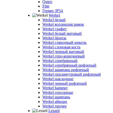
Quteo
Flite
Гермес IP54
Werkel
Werkel белый
Werkel коллекция рамок
Werkel графит
Werkel белый матовый
Werkel бронза
Werkel глянцевый никель
Werkel слоновая кость
Werkel черный матовый
Werkel серо-коричневый
Werkel серебрянный
Werkel серебрянный рифленый
Werkel шампань рифленый
Werkel перламутровый рифленый
Werkel накладные
Werkel черный рифленый
Werkel hammer
Werkel сенсорные
Werkel шампань
Werkel айвори
Werkel прочее
Lezard