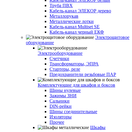
Кабель-канал ЭЛЕКОР белый
Труба ПВХ
Кабель-канал ЭЛЕКОР дерево
Металлорукав
Металлические лотки
Кабель-канал Multiset SE
Кабель-канал черный ЕКФ
Электрощитовое
оборудование
Электрооборудование
Счетчики
Трансформаторы, ЭПРА
Стартеры, реле
Предохранители резьбовые ПАР
Комплектующие для шкафов и боксов
Шины нулевые
Зажимы ЗНИ
Сальники
DIN-рейки
Шины соединительные
Изоляторы
Прочее
Шкафы