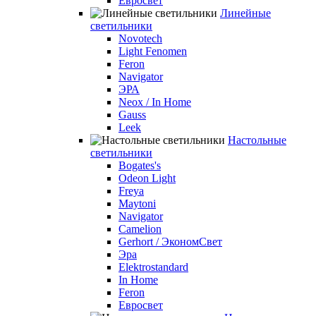
Евросвет
Линейные
светильники
Novotech
Light Fenomen
Feron
Navigator
ЭРА
Neox / In Home
Gauss
Leek
Настольные
светильники
Bogates's
Odeon Light
Freya
Maytoni
Navigator
Camelion
Gerhort / ЭкономСвет
Эра
Elektrostandard
In Home
Feron
Евросвет