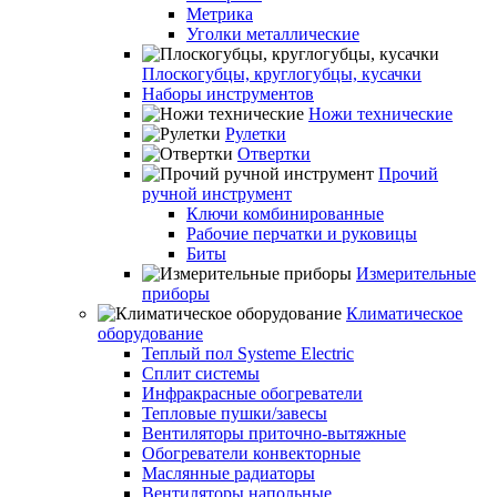
Метрика
Уголки металлические
Плоскогубцы, круглогубцы, кусачки
Наборы инструментов
Ножи технические
Рулетки
Отвертки
Прочий
ручной инструмент
Ключи комбинированные
Рабочие перчатки и руковицы
Биты
Измерительные
приборы
Климатическое
оборудование
Теплый пол Systeme Electric
Сплит системы
Инфракрасные обогреватели
Тепловые пушки/завесы
Вентиляторы приточно-вытяжные
Обогреватели конвекторные
Маслянные радиаторы
Вентиляторы напольные