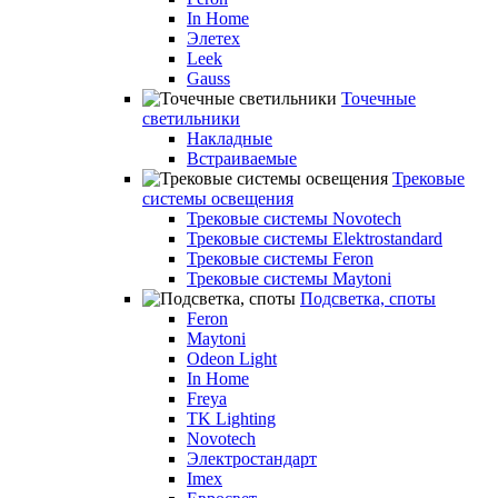
In Home
Элетех
Leek
Gauss
Точечные
светильники
Накладные
Встраиваемые
Трековые
системы освещения
Трековые системы Novotech
Трековые системы Elektrostandard
Трековые системы Feron
Трековые системы Maytoni
Подсветка, споты
Feron
Maytoni
Odeon Light
In Home
Freya
TK Lighting
Novotech
Электростандарт
Imex