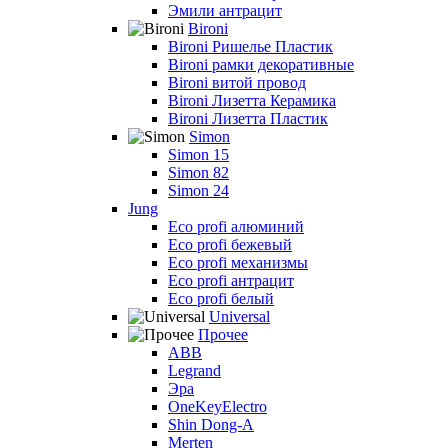
Эмили антрацит
Bironi
Bironi Ришелье Пластик
Bironi рамки декоративные
Bironi витой провод
Bironi Лизетта Керамика
Bironi Лизетта Пластик
Simon
Simon 15
Simon 82
Simon 24
Jung
Eco profi алюминий
Eco profi бежевый
Eco profi механизмы
Eco profi антрацит
Eco profi белый
Universal
Прочее
ABB
Legrand
Эра
OneKeyElectro
Shin Dong-A
Merten