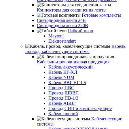
Коннекторы для соединения ленты
Готовые комплекты
Светодиодная лента 24В
Светодиодная лента 220В
Гибкий неон
Maytoni
Elektrostandart
Кабель,
провод, кабеленесущие системы
Кабельно-проводниковая продукция
Кабель аккустический
Кабель КГ-ХЛ
Кабель NUM
Кабель ВВГ НГ LS
Провод ПВС
Провод ШВВП
Провод ПВ-1/3
Кабель АВВГ
Провод СИП и комплектующие
Кабель прочий
Кабеленесущие
системы