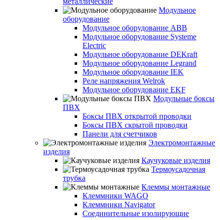
металлические
Модульное
оборудование
Модульное оборудование ABB
Модульное оборудование Systeme
Electric
Модульное оборудование DEKraft
Модульное оборудование Legrand
Модульное оборудование IEK
Реле напряжения Welrok
Модульное оборудование EKF
Модульные боксы
ПВХ
Боксы ПВХ открытой проводки
Боксы ПВХ скрытой проводки
Панели для счетчиков
Электромонтажные
изделия
Каучуковые изделия
Термоусадочная
трубка
Клеммы монтажные
Клеммники WAGO
Клеммники Navigator
Соединительные изолирующие