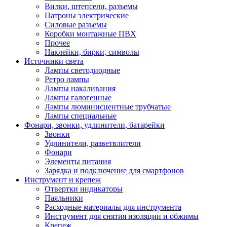
Вилки, штепсели, разъемы
Патроны электрические
Силовые разъемы
Коробки монтажные ПВХ
Прочее
Наклейки, бирки, символы
Источники света
Лампы светодиодные
Ретро лампы
Лампы накаливания
Лампы галогенные
Лампы люминисцентные трубчатые
Лампы специальные
Фонари, звонки, удлинители, батарейки
Звонки
Удлинители, разветвлители
Фонари
Элементы питания
Зарядка и подключение для смартфонов
Инструмент и крепеж
Отвертки индикаторы
Паяльники
Расходные материалы для инструмента
Инструмент для снятия изоляции и обжимы
Крепеж