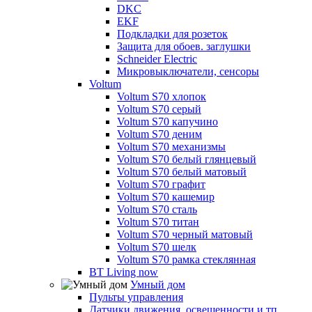
DKC
EKF
Подкладки для розеток
Защита для обоев. заглушки
Schneider Electric
Микровыключатели, сенсоры
Voltum
Voltum S70 хлопок
Voltum S70 серый
Voltum S70 капучино
Voltum S70 деним
Voltum S70 механизмы
Voltum S70 белый глянцевый
Voltum S70 белый матовый
Voltum S70 графит
Voltum S70 кашемир
Voltum S70 сталь
Voltum S70 титан
Voltum S70 черный матовый
Voltum S70 шелк
Voltum S70 рамка стеклянная
BT Living now
Умный дом
Пульты управления
Датчики движения, освещенности и тп