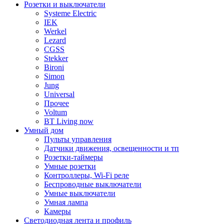
Розетки и выключатели
Systeme Electric
IEK
Werkel
Lezard
CGSS
Stekker
Bironi
Simon
Jung
Universal
Прочее
Voltum
BT Living now
Умный дом
Пульты управления
Датчики движения, освещенности и тп
Розетки-таймеры
Умные розетки
Контроллеры, Wi-Fi реле
Беспроводные выключатели
Умные выключатели
Умная лампа
Камеры
Светодиодная лента и профиль