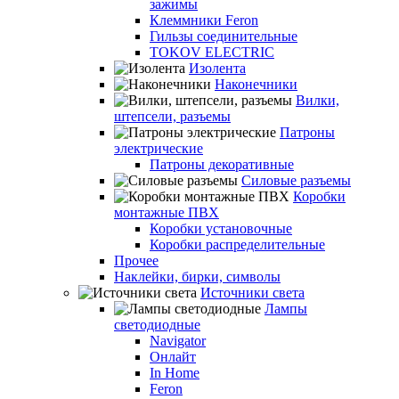
зажимы
Клеммники Feron
Гильзы соединительные
TOKOV ELECTRIC
Изолента
Наконечники
Вилки,
штепсели, разъемы
Патроны
электрические
Патроны декоративные
Силовые разъемы
Коробки
монтажные ПВХ
Коробки установочные
Коробки распределительные
Прочее
Наклейки, бирки, символы
Источники света
Лампы
светодиодные
Navigator
Онлайт
In Home
Feron