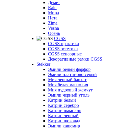
Демет
Rain
Мира
Ната
Zima
Vesna
Осень
CGSS
CGSS практика
CGSS эстетика
CGSS сенсорные
Декоративные рамки CGSS
Stekker
Эмили белый фарфор
Эмили платиново-серый
Мия черный бархат
Мия белая магнолия
Мия пудровый жемчуг
Эмили черный уголь
Катрин белый
Катрин серебро
Катрин шампань
Катрин черный
Катрин шоколад
Эмили кашемир