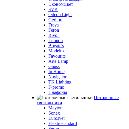
ЭкономСвет
SVK
Odeon Light
Gerhort
Freya
Feron
Rivoli
Lumion
Bogate's
Modelux
Favourite
Arte Lamp
Gauss
In Home
Navigator
TK Lighting
F-promo
Плафоны
Потолочные
светильники
Maytoni
Sonex
Eurosvet
Elektrostandard
Feron