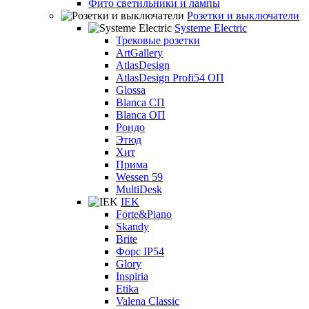
Фито светильники и лампы
Розетки и выключатели
Systeme Electric
Трековые розетки
ArtGallery
AtlasDesign
AtlasDesign Profi54 ОП
Glossa
Blanca СП
Blanca ОП
Рондо
Этюд
Хит
Прима
Wessen 59
MultiDesk
IEK
Forte&Piano
Skandy
Brite
Форс IP54
Glory
Inspiria
Etika
Valena Classic