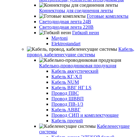
Коннекторы для соединения ленты
Готовые комплекты
Светодиодная лента 24В
Светодиодная лента 220В
Гибкий неон
Maytoni
Elektrostandart
Кабель,
провод, кабеленесущие системы
Кабельно-проводниковая продукция
Кабель аккустический
Кабель КГ-ХЛ
Кабель NUM
Кабель ВВГ НГ LS
Провод ПВС
Провод ШВВП
Провод ПВ-1/3
Кабель АВВГ
Провод СИП и комплектующие
Кабель прочий
Кабеленесущие
системы