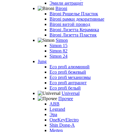
Эмили антрацит
Bironi
Bironi Ришелье Пластик
Bironi рамки декоративные
Bironi витой провод
Bironi Лизетта Керамика
Bironi Лизетта Пластик
Simon
Simon 15
Simon 82
Simon 24
Jung
Eco profi алюминий
Eco profi бежевый
Eco profi механизмы
Eco profi антрацит
Eco profi белый
Universal
Прочее
ABB
Legrand
Эра
OneKeyElectro
Shin Dong-A
Merten