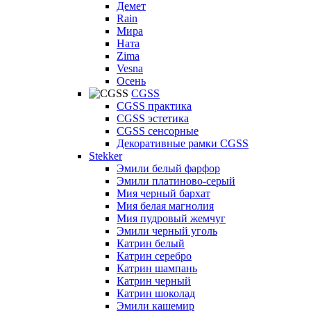
Демет
Rain
Мира
Ната
Zima
Vesna
Осень
CGSS
CGSS практика
CGSS эстетика
CGSS сенсорные
Декоративные рамки CGSS
Stekker
Эмили белый фарфор
Эмили платиново-серый
Мия черный бархат
Мия белая магнолия
Мия пудровый жемчуг
Эмили черный уголь
Катрин белый
Катрин серебро
Катрин шампань
Катрин черный
Катрин шоколад
Эмили кашемир