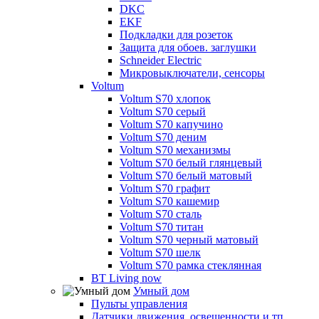
DKC
EKF
Подкладки для розеток
Защита для обоев. заглушки
Schneider Electric
Микровыключатели, сенсоры
Voltum
Voltum S70 хлопок
Voltum S70 серый
Voltum S70 капучино
Voltum S70 деним
Voltum S70 механизмы
Voltum S70 белый глянцевый
Voltum S70 белый матовый
Voltum S70 графит
Voltum S70 кашемир
Voltum S70 сталь
Voltum S70 титан
Voltum S70 черный матовый
Voltum S70 шелк
Voltum S70 рамка стеклянная
BT Living now
Умный дом
Пульты управления
Датчики движения, освещенности и тп