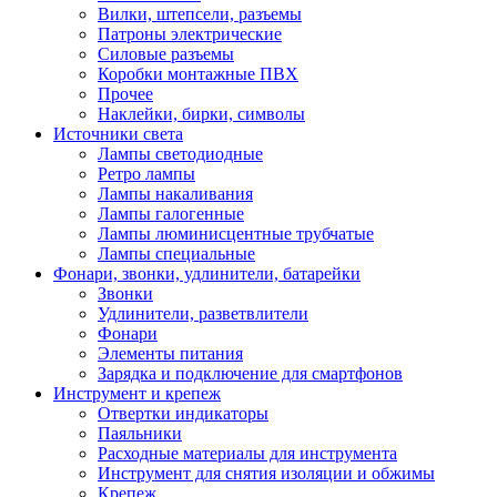
Вилки, штепсели, разъемы
Патроны электрические
Силовые разъемы
Коробки монтажные ПВХ
Прочее
Наклейки, бирки, символы
Источники света
Лампы светодиодные
Ретро лампы
Лампы накаливания
Лампы галогенные
Лампы люминисцентные трубчатые
Лампы специальные
Фонари, звонки, удлинители, батарейки
Звонки
Удлинители, разветвлители
Фонари
Элементы питания
Зарядка и подключение для смартфонов
Инструмент и крепеж
Отвертки индикаторы
Паяльники
Расходные материалы для инструмента
Инструмент для снятия изоляции и обжимы
Крепеж