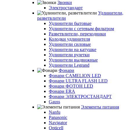
Звонки
Электростандарт
Удлинители,
разветвлители
Удлинители бытовые
Удлинители с сетевым фильтром
Разветвлители, переходники
Колодки удлинителя
Удлинители силовые
Удлинители на катушке
Удлинители рулетки
Удлинители выдвижные
Удлинители Legrand
Фонари
Фонари CAMELION LED
Фонари ULTRA FLASH LED
Фонари ФОТОН LED
Фонари ERA
Фонари ЭЛЕКТРОСТАНДАРТ
Gauss
Элементы питания
Nanfu
Panasonic
Navigator
Opticell