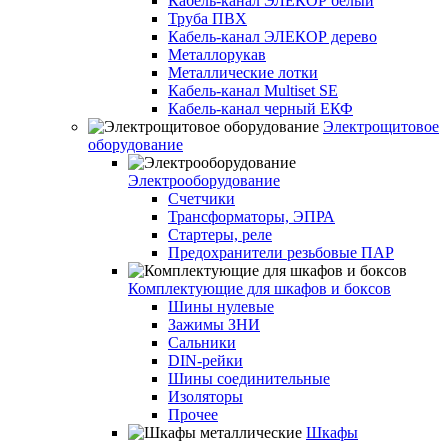
Кабель-канал ЭЛЕКОР белый
Труба ПВХ
Кабель-канал ЭЛЕКОР дерево
Металлорукав
Металлические лотки
Кабель-канал Multiset SE
Кабель-канал черный ЕКФ
Электрощитовое
оборудование
Электрооборудование
Счетчики
Трансформаторы, ЭПРА
Стартеры, реле
Предохранители резьбовые ПАР
Комплектующие для шкафов и боксов
Шины нулевые
Зажимы ЗНИ
Сальники
DIN-рейки
Шины соединительные
Изоляторы
Прочее
Шкафы