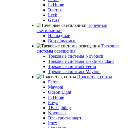
In Home
Элетех
Leek
Gauss
Точечные
светильники
Накладные
Встраиваемые
Трековые
системы освещения
Трековые системы Novotech
Трековые системы Elektrostandard
Трековые системы Feron
Трековые системы Maytoni
Подсветка, споты
Feron
Maytoni
Odeon Light
In Home
Freya
TK Lighting
Novotech
Электростандарт
Imex