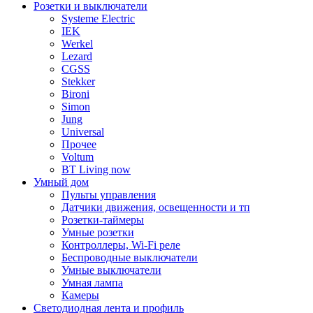
Розетки и выключатели
Systeme Electric
IEK
Werkel
Lezard
CGSS
Stekker
Bironi
Simon
Jung
Universal
Прочее
Voltum
BT Living now
Умный дом
Пульты управления
Датчики движения, освещенности и тп
Розетки-таймеры
Умные розетки
Контроллеры, Wi-Fi реле
Беспроводные выключатели
Умные выключатели
Умная лампа
Камеры
Светодиодная лента и профиль