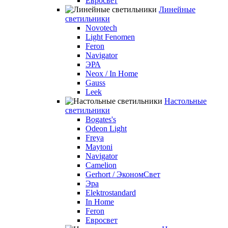
Евросвет
Линейные
светильники
Novotech
Light Fenomen
Feron
Navigator
ЭРА
Neox / In Home
Gauss
Leek
Настольные
светильники
Bogates's
Odeon Light
Freya
Maytoni
Navigator
Camelion
Gerhort / ЭкономСвет
Эра
Elektrostandard
In Home
Feron
Евросвет