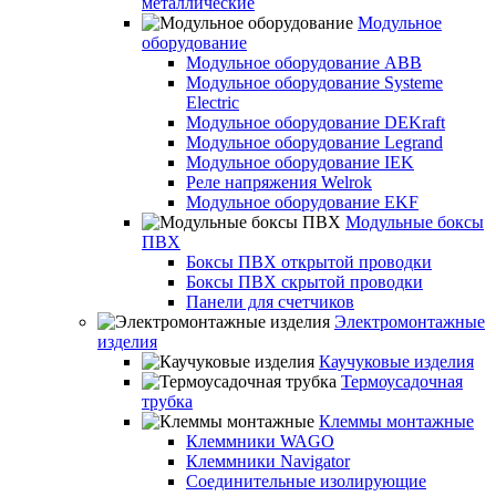
металлические
Модульное
оборудование
Модульное оборудование ABB
Модульное оборудование Systeme
Electric
Модульное оборудование DEKraft
Модульное оборудование Legrand
Модульное оборудование IEK
Реле напряжения Welrok
Модульное оборудование EKF
Модульные боксы
ПВХ
Боксы ПВХ открытой проводки
Боксы ПВХ скрытой проводки
Панели для счетчиков
Электромонтажные
изделия
Каучуковые изделия
Термоусадочная
трубка
Клеммы монтажные
Клеммники WAGO
Клеммники Navigator
Соединительные изолирующие