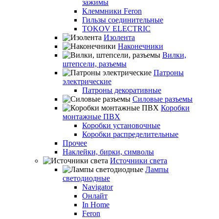
зажимы
Клеммники Feron
Гильзы соединительные
TOKOV ELECTRIC
Изолента
Наконечники
Вилки,
штепсели, разъемы
Патроны
электрические
Патроны декоративные
Силовые разъемы
Коробки
монтажные ПВХ
Коробки установочные
Коробки распределительные
Прочее
Наклейки, бирки, символы
Источники света
Лампы
светодиодные
Navigator
Онлайт
In Home
Feron