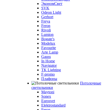
ЭкономСвет
SVK
Odeon Light
Gerhort
Freya
Feron
Rivoli
Lumion
Bogate's
Modelux
Favourite
Arte Lamp
Gauss
In Home
Navigator
TK Lighting
F-promo
Плафоны
Потолочные
светильники
Maytoni
Sonex
Eurosvet
Elektrostandard
Feron