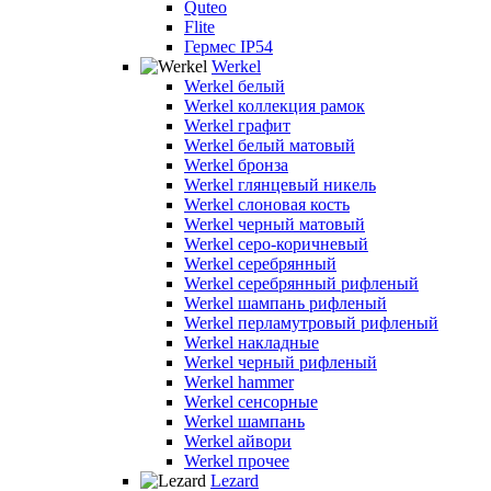
Quteo
Flite
Гермес IP54
Werkel
Werkel белый
Werkel коллекция рамок
Werkel графит
Werkel белый матовый
Werkel бронза
Werkel глянцевый никель
Werkel слоновая кость
Werkel черный матовый
Werkel серо-коричневый
Werkel серебрянный
Werkel серебрянный рифленый
Werkel шампань рифленый
Werkel перламутровый рифленый
Werkel накладные
Werkel черный рифленый
Werkel hammer
Werkel сенсорные
Werkel шампань
Werkel айвори
Werkel прочее
Lezard