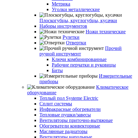
Метрика
Уголки металлические
Плоскогубцы, круглогубцы, кусачки
Наборы инструментов
Ножи технические
Рулетки
Отвертки
Прочий
ручной инструмент
Ключи комбинированные
Рабочие перчатки и руковицы
Биты
Измерительные
приборы
Климатическое
оборудование
Теплый пол Systeme Electric
Сплит системы
Инфракрасные обогреватели
Тепловые пушки/завесы
Вентиляторы приточно-вытяжные
Обогреватели конвекторные
Маслянные радиаторы
Вентиляторы напольные