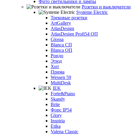
Фито светильники и лампы
Розетки и выключатели
Systeme Electric
Трековые розетки
ArtGallery
AtlasDesign
AtlasDesign Profi54 ОП
Glossa
Blanca СП
Blanca ОП
Рондо
Этюд
Хит
Прима
Wessen 59
MultiDesk
IEK
Forte&Piano
Skandy
Brite
Форс IP54
Glory
Inspiria
Etika
Valena Classic