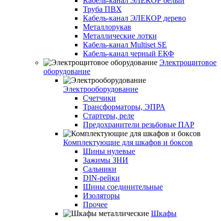
Кабель-канал ЭЛЕКОР белый
Труба ПВХ
Кабель-канал ЭЛЕКОР дерево
Металлорукав
Металлические лотки
Кабель-канал Multiset SE
Кабель-канал черный ЕКФ
Электрощитовое
оборудование
Электрооборудование
Счетчики
Трансформаторы, ЭПРА
Стартеры, реле
Предохранители резьбовые ПАР
Комплектующие для шкафов и боксов
Шины нулевые
Зажимы ЗНИ
Сальники
DIN-рейки
Шины соединительные
Изоляторы
Прочее
Шкафы