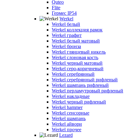
Quteo
Flite
Гермес IP54
Werkel
Werkel белый
Werkel коллекция рамок
Werkel графит
Werkel белый матовый
Werkel бронза
Werkel глянцевый никель
Werkel слоновая кость
Werkel черный матовый
Werkel серо-коричневый
Werkel серебрянный
Werkel серебрянный рифленый
Werkel шампань рифленый
Werkel перламутровый рифленый
Werkel накладные
Werkel черный рифленый
Werkel hammer
Werkel сенсорные
Werkel шампань
Werkel айвори
Werkel прочее
Lezard