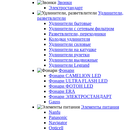
Звонки
Электростандарт
Удлинители,
разветвлители
Удлинители бытовые
Удлинители с сетевым фильтром
Разветвлители, переходники
Колодки удлинителя
Удлинители силовые
Удлинители на катушке
Удлинители рулетки
Удлинители выдвижные
Удлинители Legrand
Фонари
Фонари CAMELION LED
Фонари ULTRA FLASH LED
Фонари ФОТОН LED
Фонари ERA
Фонари ЭЛЕКТРОСТАНДАРТ
Gauss
Элементы питания
Nanfu
Panasonic
Navigator
Opticell