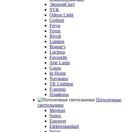
ЭкономСвет
SVK
Odeon Light
Gerhort
Freya
Feron
Rivoli
Lumion
Bogate's
Luchera
Favourite
Arte Lamp
Gauss
In Home
Navigator
TK Lighting
F-promo
Плафоны
Потолочные
светильники
Maytoni
Sonex
Eurosvet
Elektrostandard
Feron