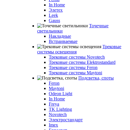
In Home
Элетех
Leek
Gauss
Точечные
светильники
Накладные
Встраиваемые
Трековые
системы освещения
Трековые системы Novotech
Трековые системы Elektrostandard
Трековые системы Feron
Трековые системы Maytoni
Подсветка, споты
Feron
Maytoni
Odeon Light
In Home
Freya
TK Lighting
Novotech
Электростандарт
Imex