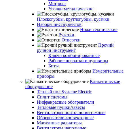
Метрика
Уголки металлические
Плоскогубцы, круглогубцы, кусачки
Наборы инструментов
Ножи технические
Рулетки
Отвертки
Прочий
ручной инструмент
Ключи комбинированные
Рабочие перчатки и руковицы
Биты
Измерительные
приборы
Климатическое
оборудование
Теплый пол Systeme Electric
Сплит системы
Инфракрасные обогреватели
Тепловые пушки/завесы
Вентиляторы приточно-вытяжные
Обогреватели конвекторные
Маслянные радиаторы
Вентиляторы напольные