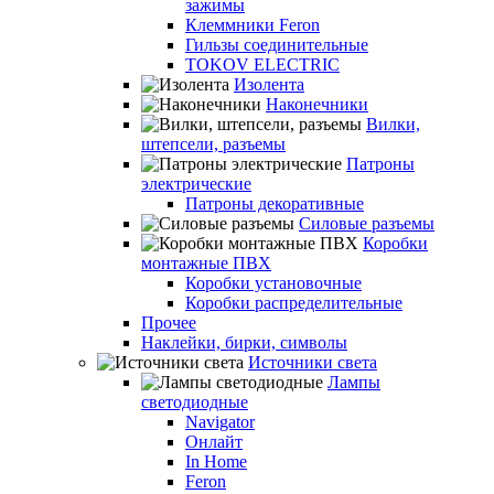
зажимы
Клеммники Feron
Гильзы соединительные
TOKOV ELECTRIC
Изолента
Наконечники
Вилки,
штепсели, разъемы
Патроны
электрические
Патроны декоративные
Силовые разъемы
Коробки
монтажные ПВХ
Коробки установочные
Коробки распределительные
Прочее
Наклейки, бирки, символы
Источники света
Лампы
светодиодные
Navigator
Онлайт
In Home
Feron