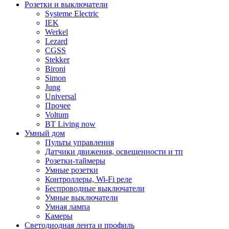
Розетки и выключатели
Systeme Electric
IEK
Werkel
Lezard
CGSS
Stekker
Bironi
Simon
Jung
Universal
Прочее
Voltum
BT Living now
Умный дом
Пульты управления
Датчики движения, освещенности и тп
Розетки-таймеры
Умные розетки
Контроллеры, Wi-Fi реле
Беспроводные выключатели
Умные выключатели
Умная лампа
Камеры
Светодиодная лента и профиль