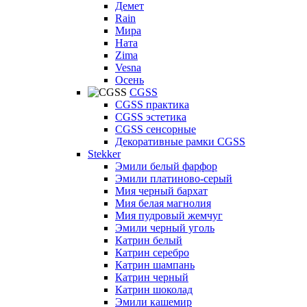
Демет
Rain
Мира
Ната
Zima
Vesna
Осень
CGSS
CGSS практика
CGSS эстетика
CGSS сенсорные
Декоративные рамки CGSS
Stekker
Эмили белый фарфор
Эмили платиново-серый
Мия черный бархат
Мия белая магнолия
Мия пудровый жемчуг
Эмили черный уголь
Катрин белый
Катрин серебро
Катрин шампань
Катрин черный
Катрин шоколад
Эмили кашемир