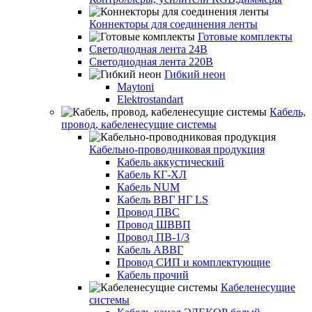
Коннекторы для соединения ленты
Готовые комплекты
Светодиодная лента 24В
Светодиодная лента 220В
Гибкий неон
Maytoni
Elektrostandart
Кабель,
провод, кабеленесущие системы
Кабельно-проводниковая продукция
Кабель аккустический
Кабель КГ-ХЛ
Кабель NUM
Кабель ВВГ НГ LS
Провод ПВС
Провод ШВВП
Провод ПВ-1/3
Кабель АВВГ
Провод СИП и комплектующие
Кабель прочий
Кабеленесущие
системы