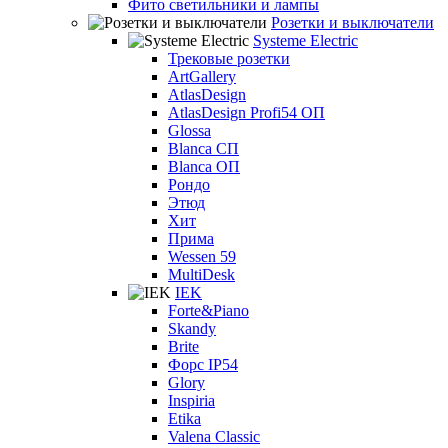
Фито светильники и лампы
Розетки и выключатели
Systeme Electric
Трековые розетки
ArtGallery
AtlasDesign
AtlasDesign Profi54 ОП
Glossa
Blanca СП
Blanca ОП
Рондо
Этюд
Хит
Прима
Wessen 59
MultiDesk
IEK
Forte&Piano
Skandy
Brite
Форс IP54
Glory
Inspiria
Etika
Valena Classic