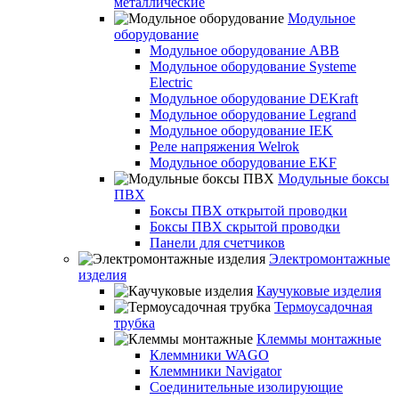
металлические
Модульное
оборудование
Модульное оборудование ABB
Модульное оборудование Systeme
Electric
Модульное оборудование DEKraft
Модульное оборудование Legrand
Модульное оборудование IEK
Реле напряжения Welrok
Модульное оборудование EKF
Модульные боксы
ПВХ
Боксы ПВХ открытой проводки
Боксы ПВХ скрытой проводки
Панели для счетчиков
Электромонтажные
изделия
Каучуковые изделия
Термоусадочная
трубка
Клеммы монтажные
Клеммники WAGO
Клеммники Navigator
Соединительные изолирующие