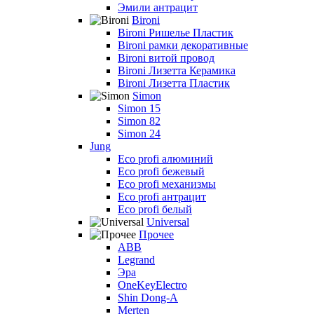
Эмили антрацит
Bironi
Bironi Ришелье Пластик
Bironi рамки декоративные
Bironi витой провод
Bironi Лизетта Керамика
Bironi Лизетта Пластик
Simon
Simon 15
Simon 82
Simon 24
Jung
Eco profi алюминий
Eco profi бежевый
Eco profi механизмы
Eco profi антрацит
Eco profi белый
Universal
Прочее
ABB
Legrand
Эра
OneKeyElectro
Shin Dong-A
Merten