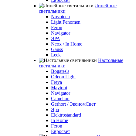
Евросвет
Линейные
светильники
Novotech
Light Fenomen
Feron
Navigator
ЭРА
Neox / In Home
Gauss
Leek
Настольные
светильники
Bogates's
Odeon Light
Freya
Maytoni
Navigator
Camelion
Gerhort / ЭкономСвет
Эра
Elektrostandard
In Home
Feron
Евросвет