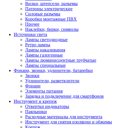
Вилки, штепсели, разъемы
Патроны электрические
Силовые разъемы
Коробки монтажные ПВХ
Прочее
Наклейки, бирки, символы
Источники света
Лампы светодиодные
Ретро лампы
Лампы накаливания
Лампы галогенные
Лампы люминисцентные трубчатые
Лампы специальные
Фонари, звонки, удлинители, батарейки
Звонки
Удлинители, разветвлители
Фонари
Элементы питания
Зарядка и подключение для смартфонов
Инструмент и крепеж
Отвертки индикаторы
Паяльники
Расходные материалы для инструмента
Инструмент для снятия изоляции и обжимы
Крепеж