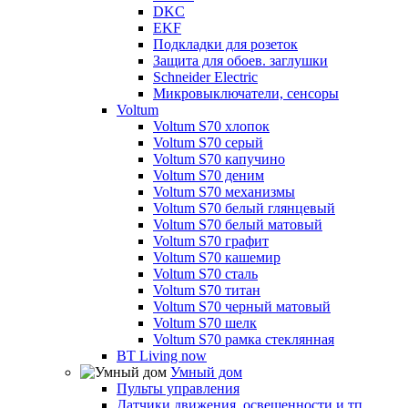
DKC
EKF
Подкладки для розеток
Защита для обоев. заглушки
Schneider Electric
Микровыключатели, сенсоры
Voltum
Voltum S70 хлопок
Voltum S70 серый
Voltum S70 капучино
Voltum S70 деним
Voltum S70 механизмы
Voltum S70 белый глянцевый
Voltum S70 белый матовый
Voltum S70 графит
Voltum S70 кашемир
Voltum S70 сталь
Voltum S70 титан
Voltum S70 черный матовый
Voltum S70 шелк
Voltum S70 рамка стеклянная
BT Living now
Умный дом
Пульты управления
Датчики движения, освещенности и тп