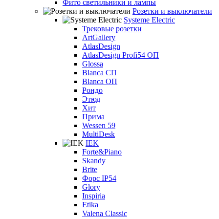
Фито светильники и лампы
Розетки и выключатели
Systeme Electric
Трековые розетки
ArtGallery
AtlasDesign
AtlasDesign Profi54 ОП
Glossa
Blanca СП
Blanca ОП
Рондо
Этюд
Хит
Прима
Wessen 59
MultiDesk
IEK
Forte&Piano
Skandy
Brite
Форс IP54
Glory
Inspiria
Etika
Valena Classic