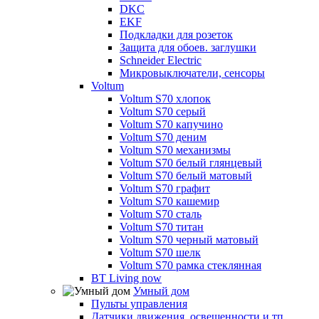
DKC
EKF
Подкладки для розеток
Защита для обоев. заглушки
Schneider Electric
Микровыключатели, сенсоры
Voltum
Voltum S70 хлопок
Voltum S70 серый
Voltum S70 капучино
Voltum S70 деним
Voltum S70 механизмы
Voltum S70 белый глянцевый
Voltum S70 белый матовый
Voltum S70 графит
Voltum S70 кашемир
Voltum S70 сталь
Voltum S70 титан
Voltum S70 черный матовый
Voltum S70 шелк
Voltum S70 рамка стеклянная
BT Living now
Умный дом
Пульты управления
Датчики движения, освещенности и тп