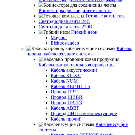
Коннекторы для соединения ленты
Готовые комплекты
Светодиодная лента 24В
Светодиодная лента 220В
Гибкий неон
Maytoni
Elektrostandart
Кабель,
провод, кабеленесущие системы
Кабельно-проводниковая продукция
Кабель аккустический
Кабель КГ-ХЛ
Кабель NUM
Кабель ВВГ НГ LS
Провод ПВС
Провод ШВВП
Провод ПВ-1/3
Кабель АВВГ
Провод СИП и комплектующие
Кабель прочий
Кабеленесущие
системы