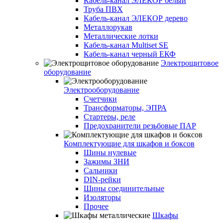
Кабель-канал ЭЛЕКОР белый
Труба ПВХ
Кабель-канал ЭЛЕКОР дерево
Металлорукав
Металлические лотки
Кабель-канал Multiset SE
Кабель-канал черный ЕКФ
Электрощитовое
оборудование
Электрооборудование
Счетчики
Трансформаторы, ЭПРА
Стартеры, реле
Предохранители резьбовые ПАР
Комплектующие для шкафов и боксов
Шины нулевые
Зажимы ЗНИ
Сальники
DIN-рейки
Шины соединительные
Изоляторы
Прочее
Шкафы