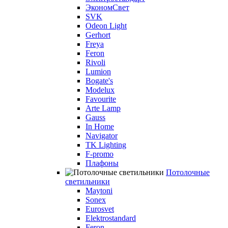
ЭкономСвет
SVK
Odeon Light
Gerhort
Freya
Feron
Rivoli
Lumion
Bogate's
Modelux
Favourite
Arte Lamp
Gauss
In Home
Navigator
TK Lighting
F-promo
Плафоны
Потолочные
светильники
Maytoni
Sonex
Eurosvet
Elektrostandard
Feron