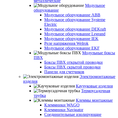
металлические
Модульное
оборудование
Модульное оборудование ABB
Модульное оборудование Systeme
Electric
Модульное оборудование DEKraft
Модульное оборудование Legrand
Модульное оборудование IEK
Реле напряжения Welrok
Модульное оборудование EKF
Модульные боксы
ПВХ
Боксы ПВХ открытой проводки
Боксы ПВХ скрытой проводки
Панели для счетчиков
Электромонтажные
изделия
Каучуковые изделия
Термоусадочная
трубка
Клеммы монтажные
Клеммники WAGO
Клеммники Navigator
Соединительные изолирующие