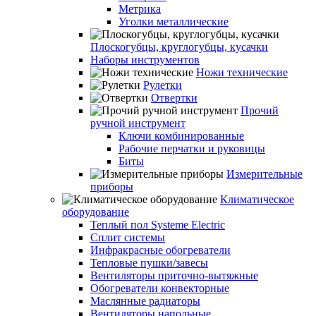
Метрика
Уголки металлические
Плоскогубцы, круглогубцы, кусачки
Наборы инструментов
Ножи технические
Рулетки
Отвертки
Прочий
ручной инструмент
Ключи комбинированные
Рабочие перчатки и руковицы
Биты
Измерительные
приборы
Климатическое
оборудование
Теплый пол Systeme Electric
Сплит системы
Инфракрасные обогреватели
Тепловые пушки/завесы
Вентиляторы приточно-вытяжные
Обогреватели конвекторные
Маслянные радиаторы
Вентиляторы напольные