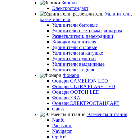
Звонки
Электростандарт
Удлинители,
разветвлители
Удлинители бытовые
Удлинители с сетевым фильтром
Разветвлители, переходники
Колодки удлинителя
Удлинители силовые
Удлинители на катушке
Удлинители рулетки
Удлинители выдвижные
Удлинители Legrand
Фонари
Фонари CAMELION LED
Фонари ULTRA FLASH LED
Фонари ФОТОН LED
Фонари ERA
Фонари ЭЛЕКТРОСТАНДАРТ
Gauss
Элементы питания
Nanfu
Panasonic
Navigator
Opticell