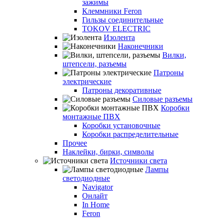
зажимы
Клеммники Feron
Гильзы соединительные
TOKOV ELECTRIC
Изолента
Наконечники
Вилки,
штепсели, разъемы
Патроны
электрические
Патроны декоративные
Силовые разъемы
Коробки
монтажные ПВХ
Коробки установочные
Коробки распределительные
Прочее
Наклейки, бирки, символы
Источники света
Лампы
светодиодные
Navigator
Онлайт
In Home
Feron