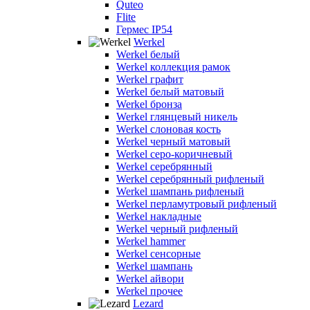
Quteo
Flite
Гермес IP54
Werkel
Werkel белый
Werkel коллекция рамок
Werkel графит
Werkel белый матовый
Werkel бронза
Werkel глянцевый никель
Werkel слоновая кость
Werkel черный матовый
Werkel серо-коричневый
Werkel серебрянный
Werkel серебрянный рифленый
Werkel шампань рифленый
Werkel перламутровый рифленый
Werkel накладные
Werkel черный рифленый
Werkel hammer
Werkel сенсорные
Werkel шампань
Werkel айвори
Werkel прочее
Lezard