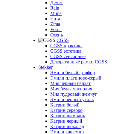
Демет
Rain
Мира
Ната
Zima
Vesna
Осень
CGSS
CGSS практика
CGSS эстетика
CGSS сенсорные
Декоративные рамки CGSS
Stekker
Эмили белый фарфор
Эмили платиново-серый
Мия черный бархат
Мия белая магнолия
Мия пудровый жемчуг
Эмили черный уголь
Катрин белый
Катрин серебро
Катрин шампань
Катрин черный
Катрин шоколад
Эмили кашемир