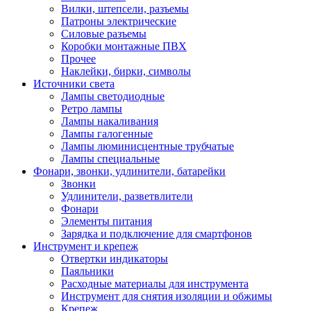
Вилки, штепсели, разъемы
Патроны электрические
Силовые разъемы
Коробки монтажные ПВХ
Прочее
Наклейки, бирки, символы
Источники света
Лампы светодиодные
Ретро лампы
Лампы накаливания
Лампы галогенные
Лампы люминисцентные трубчатые
Лампы специальные
Фонари, звонки, удлинители, батарейки
Звонки
Удлинители, разветвлители
Фонари
Элементы питания
Зарядка и подключение для смартфонов
Инструмент и крепеж
Отвертки индикаторы
Паяльники
Расходные материалы для инструмента
Инструмент для снятия изоляции и обжимы
Крепеж