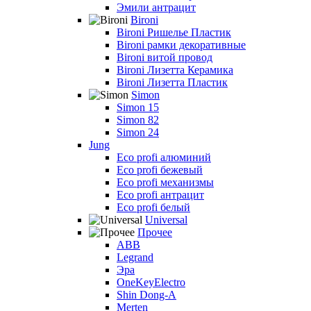
Эмили антрацит
Bironi
Bironi Ришелье Пластик
Bironi рамки декоративные
Bironi витой провод
Bironi Лизетта Керамика
Bironi Лизетта Пластик
Simon
Simon 15
Simon 82
Simon 24
Jung
Eco profi алюминий
Eco profi бежевый
Eco profi механизмы
Eco profi антрацит
Eco profi белый
Universal
Прочее
ABB
Legrand
Эра
OneKeyElectro
Shin Dong-A
Merten