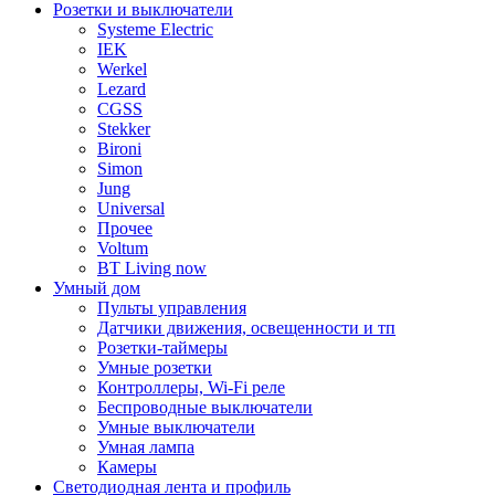
Розетки и выключатели
Systeme Electric
IEK
Werkel
Lezard
CGSS
Stekker
Bironi
Simon
Jung
Universal
Прочее
Voltum
BT Living now
Умный дом
Пульты управления
Датчики движения, освещенности и тп
Розетки-таймеры
Умные розетки
Контроллеры, Wi-Fi реле
Беспроводные выключатели
Умные выключатели
Умная лампа
Камеры
Светодиодная лента и профиль