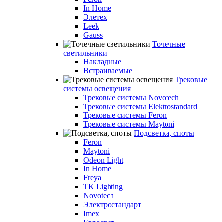
In Home
Элетех
Leek
Gauss
Точечные
светильники
Накладные
Встраиваемые
Трековые
системы освещения
Трековые системы Novotech
Трековые системы Elektrostandard
Трековые системы Feron
Трековые системы Maytoni
Подсветка, споты
Feron
Maytoni
Odeon Light
In Home
Freya
TK Lighting
Novotech
Электростандарт
Imex