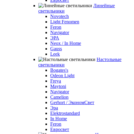
Евросвет
Линейные
светильники
Novotech
Light Fenomen
Feron
Navigator
ЭРА
Neox / In Home
Gauss
Leek
Настольные
светильники
Bogates's
Odeon Light
Freya
Maytoni
Navigator
Camelion
Gerhort / ЭкономСвет
Эра
Elektrostandard
In Home
Feron
Евросвет