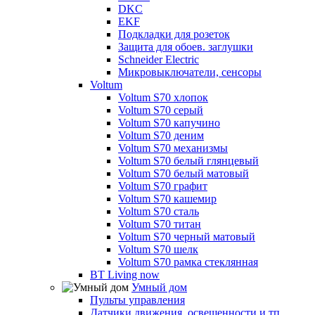
DKC
EKF
Подкладки для розеток
Защита для обоев. заглушки
Schneider Electric
Микровыключатели, сенсоры
Voltum
Voltum S70 хлопок
Voltum S70 серый
Voltum S70 капучино
Voltum S70 деним
Voltum S70 механизмы
Voltum S70 белый глянцевый
Voltum S70 белый матовый
Voltum S70 графит
Voltum S70 кашемир
Voltum S70 сталь
Voltum S70 титан
Voltum S70 черный матовый
Voltum S70 шелк
Voltum S70 рамка стеклянная
BT Living now
Умный дом
Пульты управления
Датчики движения, освещенности и тп