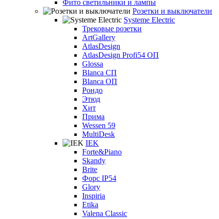
Фито светильники и лампы
Розетки и выключатели
Systeme Electric
Трековые розетки
ArtGallery
AtlasDesign
AtlasDesign Profi54 ОП
Glossa
Blanca СП
Blanca ОП
Рондо
Этюд
Хит
Прима
Wessen 59
MultiDesk
IEK
Forte&Piano
Skandy
Brite
Форс IP54
Glory
Inspiria
Etika
Valena Classic