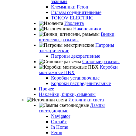
зажимы
Клеммники Feron
Гильзы соединительные
TOKOV ELECTRIC
Изолента
Наконечники
Вилки,
штепсели, разъемы
Патроны
электрические
Патроны декоративные
Силовые разъемы
Коробки
монтажные ПВХ
Коробки установочные
Коробки распределительные
Прочее
Наклейки, бирки, символы
Источники света
Лампы
светодиодные
Navigator
Онлайт
In Home
Feron