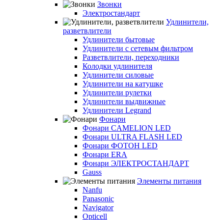
Звонки
Электростандарт
Удлинители,
разветвлители
Удлинители бытовые
Удлинители с сетевым фильтром
Разветвлители, переходники
Колодки удлинителя
Удлинители силовые
Удлинители на катушке
Удлинители рулетки
Удлинители выдвижные
Удлинители Legrand
Фонари
Фонари CAMELION LED
Фонари ULTRA FLASH LED
Фонари ФОТОН LED
Фонари ERA
Фонари ЭЛЕКТРОСТАНДАРТ
Gauss
Элементы питания
Nanfu
Panasonic
Navigator
Opticell