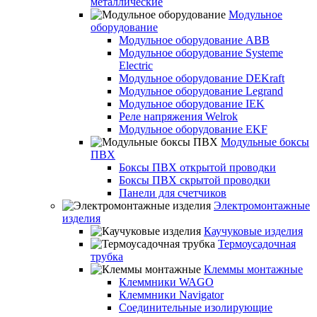
металлические
Модульное
оборудование
Модульное оборудование ABB
Модульное оборудование Systeme
Electric
Модульное оборудование DEKraft
Модульное оборудование Legrand
Модульное оборудование IEK
Реле напряжения Welrok
Модульное оборудование EKF
Модульные боксы
ПВХ
Боксы ПВХ открытой проводки
Боксы ПВХ скрытой проводки
Панели для счетчиков
Электромонтажные
изделия
Каучуковые изделия
Термоусадочная
трубка
Клеммы монтажные
Клеммники WAGO
Клеммники Navigator
Соединительные изолирующие