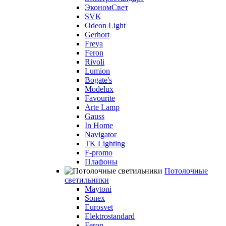
ЭкономСвет
SVK
Odeon Light
Gerhort
Freya
Feron
Rivoli
Lumion
Bogate's
Modelux
Favourite
Arte Lamp
Gauss
In Home
Navigator
TK Lighting
F-promo
Плафоны
Потолочные
светильники
Maytoni
Sonex
Eurosvet
Elektrostandard
Feron