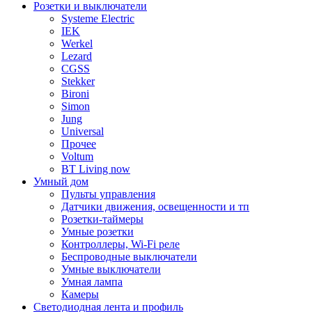
Розетки и выключатели
Systeme Electric
IEK
Werkel
Lezard
CGSS
Stekker
Bironi
Simon
Jung
Universal
Прочее
Voltum
BT Living now
Умный дом
Пульты управления
Датчики движения, освещенности и тп
Розетки-таймеры
Умные розетки
Контроллеры, Wi-Fi реле
Беспроводные выключатели
Умные выключатели
Умная лампа
Камеры
Светодиодная лента и профиль