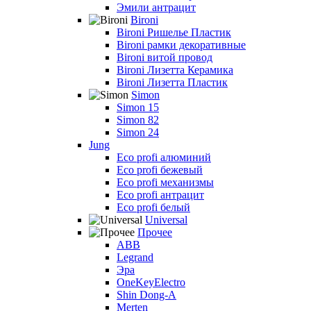
Эмили антрацит
Bironi
Bironi Ришелье Пластик
Bironi рамки декоративные
Bironi витой провод
Bironi Лизетта Керамика
Bironi Лизетта Пластик
Simon
Simon 15
Simon 82
Simon 24
Jung
Eco profi алюминий
Eco profi бежевый
Eco profi механизмы
Eco profi антрацит
Eco profi белый
Universal
Прочее
ABB
Legrand
Эра
OneKeyElectro
Shin Dong-A
Merten