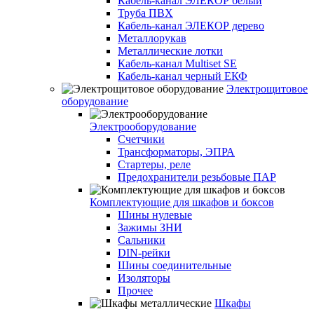
Кабель-канал ЭЛЕКОР белый
Труба ПВХ
Кабель-канал ЭЛЕКОР дерево
Металлорукав
Металлические лотки
Кабель-канал Multiset SE
Кабель-канал черный ЕКФ
Электрощитовое
оборудование
Электрооборудование
Счетчики
Трансформаторы, ЭПРА
Стартеры, реле
Предохранители резьбовые ПАР
Комплектующие для шкафов и боксов
Шины нулевые
Зажимы ЗНИ
Сальники
DIN-рейки
Шины соединительные
Изоляторы
Прочее
Шкафы