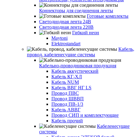
Коннекторы для соединения ленты
Готовые комплекты
Светодиодная лента 24В
Светодиодная лента 220В
Гибкий неон
Maytoni
Elektrostandart
Кабель,
провод, кабеленесущие системы
Кабельно-проводниковая продукция
Кабель аккустический
Кабель КГ-ХЛ
Кабель NUM
Кабель ВВГ НГ LS
Провод ПВС
Провод ШВВП
Провод ПВ-1/3
Кабель АВВГ
Провод СИП и комплектующие
Кабель прочий
Кабеленесущие
системы