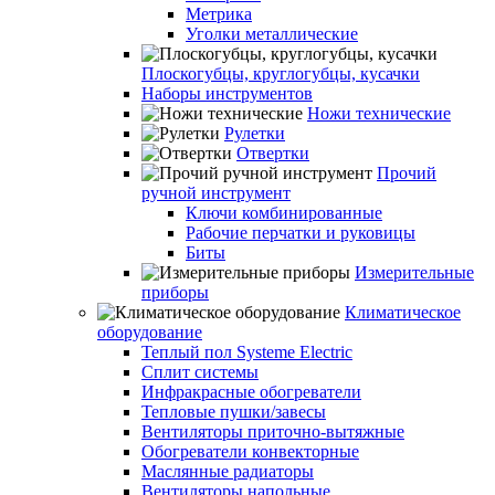
Метрика
Уголки металлические
Плоскогубцы, круглогубцы, кусачки
Наборы инструментов
Ножи технические
Рулетки
Отвертки
Прочий
ручной инструмент
Ключи комбинированные
Рабочие перчатки и руковицы
Биты
Измерительные
приборы
Климатическое
оборудование
Теплый пол Systeme Electric
Сплит системы
Инфракрасные обогреватели
Тепловые пушки/завесы
Вентиляторы приточно-вытяжные
Обогреватели конвекторные
Маслянные радиаторы
Вентиляторы напольные