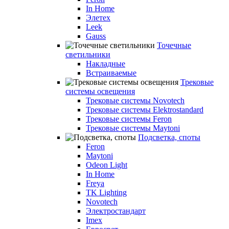
In Home
Элетех
Leek
Gauss
Точечные
светильники
Накладные
Встраиваемые
Трековые
системы освещения
Трековые системы Novotech
Трековые системы Elektrostandard
Трековые системы Feron
Трековые системы Maytoni
Подсветка, споты
Feron
Maytoni
Odeon Light
In Home
Freya
TK Lighting
Novotech
Электростандарт
Imex