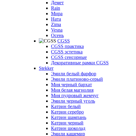
Демет
Rain
Мира
Ната
Zima
Vesna
Осень
CGSS
CGSS практика
CGSS эстетика
CGSS сенсорные
Декоративные рамки CGSS
Stekker
Эмили белый фарфор
Эмили платиново-серый
Мия черный бархат
Мия белая магнолия
Мия пудровый жемчуг
Эмили черный уголь
Катрин белый
Катрин серебро
Катрин шампань
Катрин черный
Катрин шоколад
Эмили кашемир