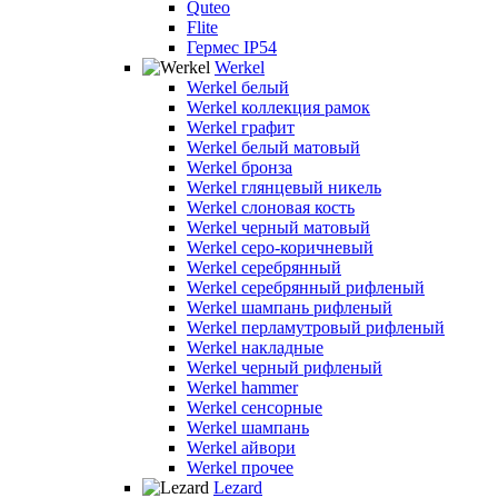
Quteo
Flite
Гермес IP54
Werkel
Werkel белый
Werkel коллекция рамок
Werkel графит
Werkel белый матовый
Werkel бронза
Werkel глянцевый никель
Werkel слоновая кость
Werkel черный матовый
Werkel серо-коричневый
Werkel серебрянный
Werkel серебрянный рифленый
Werkel шампань рифленый
Werkel перламутровый рифленый
Werkel накладные
Werkel черный рифленый
Werkel hammer
Werkel сенсорные
Werkel шампань
Werkel айвори
Werkel прочее
Lezard