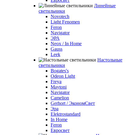
Евросвет
Линейные
светильники
Novotech
Light Fenomen
Feron
Navigator
ЭРА
Neox / In Home
Gauss
Leek
Настольные
светильники
Bogates's
Odeon Light
Freya
Maytoni
Navigator
Camelion
Gerhort / ЭкономСвет
Эра
Elektrostandard
In Home
Feron
Евросвет