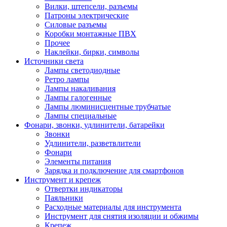
Вилки, штепсели, разъемы
Патроны электрические
Силовые разъемы
Коробки монтажные ПВХ
Прочее
Наклейки, бирки, символы
Источники света
Лампы светодиодные
Ретро лампы
Лампы накаливания
Лампы галогенные
Лампы люминисцентные трубчатые
Лампы специальные
Фонари, звонки, удлинители, батарейки
Звонки
Удлинители, разветвлители
Фонари
Элементы питания
Зарядка и подключение для смартфонов
Инструмент и крепеж
Отвертки индикаторы
Паяльники
Расходные материалы для инструмента
Инструмент для снятия изоляции и обжимы
Крепеж