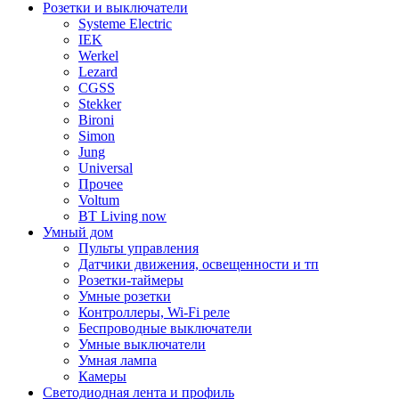
Розетки и выключатели
Systeme Electric
IEK
Werkel
Lezard
CGSS
Stekker
Bironi
Simon
Jung
Universal
Прочее
Voltum
BT Living now
Умный дом
Пульты управления
Датчики движения, освещенности и тп
Розетки-таймеры
Умные розетки
Контроллеры, Wi-Fi реле
Беспроводные выключатели
Умные выключатели
Умная лампа
Камеры
Светодиодная лента и профиль