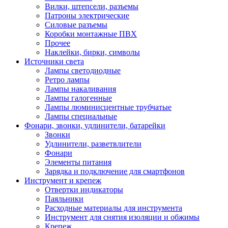
Вилки, штепсели, разъемы
Патроны электрические
Силовые разъемы
Коробки монтажные ПВХ
Прочее
Наклейки, бирки, символы
Источники света
Лампы светодиодные
Ретро лампы
Лампы накаливания
Лампы галогенные
Лампы люминисцентные трубчатые
Лампы специальные
Фонари, звонки, удлинители, батарейки
Звонки
Удлинители, разветвлители
Фонари
Элементы питания
Зарядка и подключение для смартфонов
Инструмент и крепеж
Отвертки индикаторы
Паяльники
Расходные материалы для инструмента
Инструмент для снятия изоляции и обжимы
Крепеж