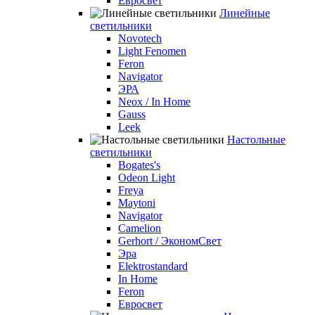
Евросвет
Линейные
светильники
Novotech
Light Fenomen
Feron
Navigator
ЭРА
Neox / In Home
Gauss
Leek
Настольные
светильники
Bogates's
Odeon Light
Freya
Maytoni
Navigator
Camelion
Gerhort / ЭкономСвет
Эра
Elektrostandard
In Home
Feron
Евросвет