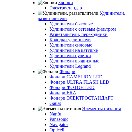
Звонки
Электростандарт
Удлинители,
разветвлители
Удлинители бытовые
Удлинители с сетевым фильтром
Разветвлители, переходники
Колодки удлинителя
Удлинители силовые
Удлинители на катушке
Удлинители рулетки
Удлинители выдвижные
Удлинители Legrand
Фонари
Фонари CAMELION LED
Фонари ULTRA FLASH LED
Фонари ФОТОН LED
Фонари ERA
Фонари ЭЛЕКТРОСТАНДАРТ
Gauss
Элементы питания
Nanfu
Panasonic
Navigator
Opticell