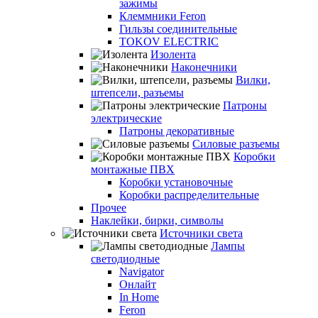
зажимы
Клеммники Feron
Гильзы соединительные
TOKOV ELECTRIC
Изолента
Наконечники
Вилки,
штепсели, разъемы
Патроны
электрические
Патроны декоративные
Силовые разъемы
Коробки
монтажные ПВХ
Коробки установочные
Коробки распределительные
Прочее
Наклейки, бирки, символы
Источники света
Лампы
светодиодные
Navigator
Онлайт
In Home
Feron