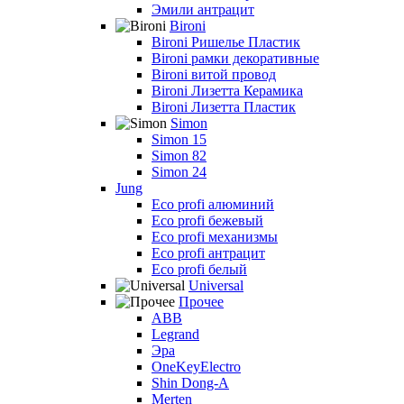
Эмили антрацит
Bironi
Bironi Ришелье Пластик
Bironi рамки декоративные
Bironi витой провод
Bironi Лизетта Керамика
Bironi Лизетта Пластик
Simon
Simon 15
Simon 82
Simon 24
Jung
Eco profi алюминий
Eco profi бежевый
Eco profi механизмы
Eco profi антрацит
Eco profi белый
Universal
Прочее
ABB
Legrand
Эра
OneKeyElectro
Shin Dong-A
Merten