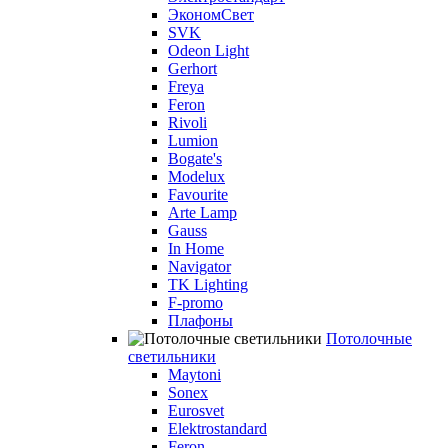
ЭкономСвет
SVK
Odeon Light
Gerhort
Freya
Feron
Rivoli
Lumion
Bogate's
Modelux
Favourite
Arte Lamp
Gauss
In Home
Navigator
TK Lighting
F-promo
Плафоны
Потолочные
светильники
Maytoni
Sonex
Eurosvet
Elektrostandard
Feron