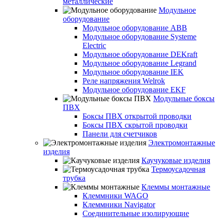
металлические
Модульное
оборудование
Модульное оборудование ABB
Модульное оборудование Systeme
Electric
Модульное оборудование DEKraft
Модульное оборудование Legrand
Модульное оборудование IEK
Реле напряжения Welrok
Модульное оборудование EKF
Модульные боксы
ПВХ
Боксы ПВХ открытой проводки
Боксы ПВХ скрытой проводки
Панели для счетчиков
Электромонтажные
изделия
Каучуковые изделия
Термоусадочная
трубка
Клеммы монтажные
Клеммники WAGO
Клеммники Navigator
Соединительные изолирующие