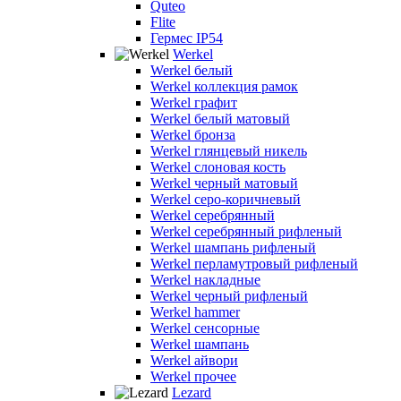
Quteo
Flite
Гермес IP54
Werkel
Werkel белый
Werkel коллекция рамок
Werkel графит
Werkel белый матовый
Werkel бронза
Werkel глянцевый никель
Werkel слоновая кость
Werkel черный матовый
Werkel серо-коричневый
Werkel серебрянный
Werkel серебрянный рифленый
Werkel шампань рифленый
Werkel перламутровый рифленый
Werkel накладные
Werkel черный рифленый
Werkel hammer
Werkel сенсорные
Werkel шампань
Werkel айвори
Werkel прочее
Lezard