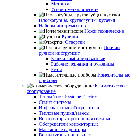
Метрика
Уголки металлические
Плоскогубцы, круглогубцы, кусачки
Наборы инструментов
Ножи технические
Рулетки
Отвертки
Прочий
ручной инструмент
Ключи комбинированные
Рабочие перчатки и руковицы
Биты
Измерительные
приборы
Климатическое
оборудование
Теплый пол Systeme Electric
Сплит системы
Инфракрасные обогреватели
Тепловые пушки/завесы
Вентиляторы приточно-вытяжные
Обогреватели конвекторные
Маслянные радиаторы
Вентиляторы напольные