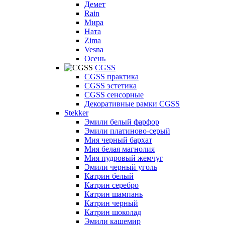
Демет
Rain
Мира
Ната
Zima
Vesna
Осень
CGSS
CGSS практика
CGSS эстетика
CGSS сенсорные
Декоративные рамки CGSS
Stekker
Эмили белый фарфор
Эмили платиново-серый
Мия черный бархат
Мия белая магнолия
Мия пудровый жемчуг
Эмили черный уголь
Катрин белый
Катрин серебро
Катрин шампань
Катрин черный
Катрин шоколад
Эмили кашемир