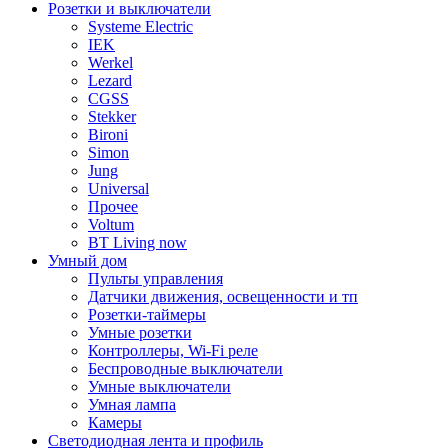
Розетки и выключатели
Systeme Electric
IEK
Werkel
Lezard
CGSS
Stekker
Bironi
Simon
Jung
Universal
Прочее
Voltum
BT Living now
Умный дом
Пульты управления
Датчики движения, освещенности и тп
Розетки-таймеры
Умные розетки
Контроллеры, Wi-Fi реле
Беспроводные выключатели
Умные выключатели
Умная лампа
Камеры
Светодиодная лента и профиль