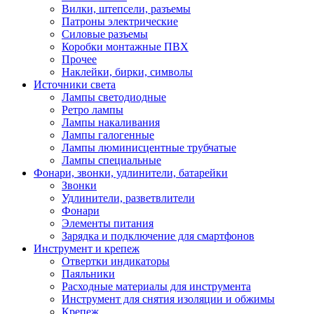
Вилки, штепсели, разъемы
Патроны электрические
Силовые разъемы
Коробки монтажные ПВХ
Прочее
Наклейки, бирки, символы
Источники света
Лампы светодиодные
Ретро лампы
Лампы накаливания
Лампы галогенные
Лампы люминисцентные трубчатые
Лампы специальные
Фонари, звонки, удлинители, батарейки
Звонки
Удлинители, разветвлители
Фонари
Элементы питания
Зарядка и подключение для смартфонов
Инструмент и крепеж
Отвертки индикаторы
Паяльники
Расходные материалы для инструмента
Инструмент для снятия изоляции и обжимы
Крепеж