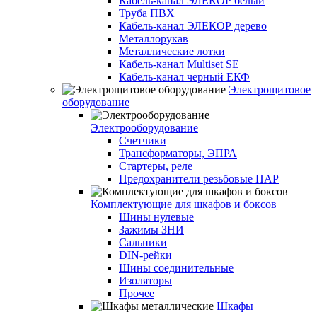
Кабель-канал ЭЛЕКОР белый
Труба ПВХ
Кабель-канал ЭЛЕКОР дерево
Металлорукав
Металлические лотки
Кабель-канал Multiset SE
Кабель-канал черный ЕКФ
Электрощитовое
оборудование
Электрооборудование
Счетчики
Трансформаторы, ЭПРА
Стартеры, реле
Предохранители резьбовые ПАР
Комплектующие для шкафов и боксов
Шины нулевые
Зажимы ЗНИ
Сальники
DIN-рейки
Шины соединительные
Изоляторы
Прочее
Шкафы