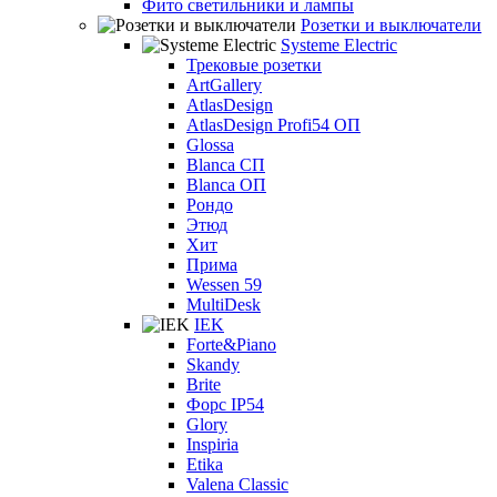
Фито светильники и лампы
Розетки и выключатели
Systeme Electric
Трековые розетки
ArtGallery
AtlasDesign
AtlasDesign Profi54 ОП
Glossa
Blanca СП
Blanca ОП
Рондо
Этюд
Хит
Прима
Wessen 59
MultiDesk
IEK
Forte&Piano
Skandy
Brite
Форс IP54
Glory
Inspiria
Etika
Valena Classic