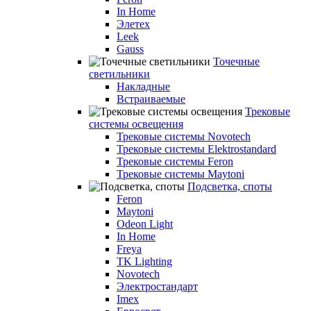
In Home
Элетех
Leek
Gauss
Точечные
светильники
Накладные
Встраиваемые
Трековые
системы освещения
Трековые системы Novotech
Трековые системы Elektrostandard
Трековые системы Feron
Трековые системы Maytoni
Подсветка, споты
Feron
Maytoni
Odeon Light
In Home
Freya
TK Lighting
Novotech
Электростандарт
Imex