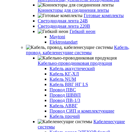
Коннекторы для соединения ленты
Готовые комплекты
Светодиодная лента 24В
Светодиодная лента 220В
Гибкий неон
Maytoni
Elektrostandart
Кабель,
провод, кабеленесущие системы
Кабельно-проводниковая продукция
Кабель аккустический
Кабель КГ-ХЛ
Кабель NUM
Кабель ВВГ НГ LS
Провод ПВС
Провод ШВВП
Провод ПВ-1/3
Кабель АВВГ
Провод СИП и комплектующие
Кабель прочий
Кабеленесущие
системы