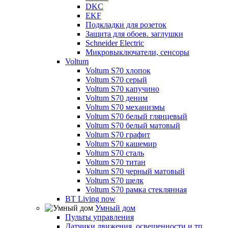
DKC
EKF
Подкладки для розеток
Защита для обоев. заглушки
Schneider Electric
Микровыключатели, сенсоры
Voltum
Voltum S70 хлопок
Voltum S70 серый
Voltum S70 капучино
Voltum S70 деним
Voltum S70 механизмы
Voltum S70 белый глянцевый
Voltum S70 белый матовый
Voltum S70 графит
Voltum S70 кашемир
Voltum S70 сталь
Voltum S70 титан
Voltum S70 черный матовый
Voltum S70 шелк
Voltum S70 рамка стеклянная
BT Living now
Умный дом
Пульты управления
Датчики движения, освещенности и тп