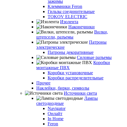
зажимы
Клеммники Feron
Гильзы соединительные
TOKOV ELECTRIC
Изолента
Наконечники
Вилки,
штепсели, разъемы
Патроны
электрические
Патроны декоративные
Силовые разъемы
Коробки
монтажные ПВХ
Коробки установочные
Коробки распределительные
Прочее
Наклейки, бирки, символы
Источники света
Лампы
светодиодные
Navigator
Онлайт
In Home
Feron