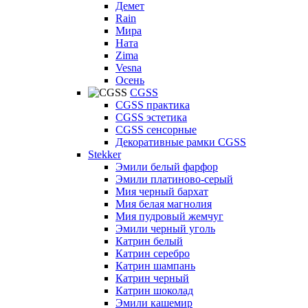
Демет
Rain
Мира
Ната
Zima
Vesna
Осень
CGSS
CGSS практика
CGSS эстетика
CGSS сенсорные
Декоративные рамки CGSS
Stekker
Эмили белый фарфор
Эмили платиново-серый
Мия черный бархат
Мия белая магнолия
Мия пудровый жемчуг
Эмили черный уголь
Катрин белый
Катрин серебро
Катрин шампань
Катрин черный
Катрин шоколад
Эмили кашемир