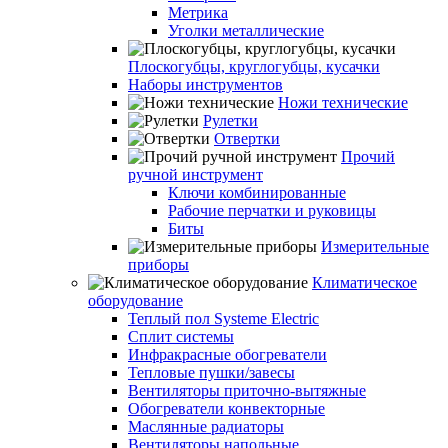
Метрика
Уголки металлические
Плоскогубцы, круглогубцы, кусачки
Наборы инструментов
Ножи технические
Рулетки
Отвертки
Прочий
ручной инструмент
Ключи комбинированные
Рабочие перчатки и руковицы
Биты
Измерительные
приборы
Климатическое
оборудование
Теплый пол Systeme Electric
Сплит системы
Инфракрасные обогреватели
Тепловые пушки/завесы
Вентиляторы приточно-вытяжные
Обогреватели конвекторные
Маслянные радиаторы
Вентиляторы напольные