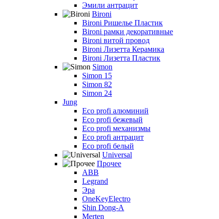
Эмили антрацит
Bironi
Bironi Ришелье Пластик
Bironi рамки декоративные
Bironi витой провод
Bironi Лизетта Керамика
Bironi Лизетта Пластик
Simon
Simon 15
Simon 82
Simon 24
Jung
Eco profi алюминий
Eco profi бежевый
Eco profi механизмы
Eco profi антрацит
Eco profi белый
Universal
Прочее
ABB
Legrand
Эра
OneKeyElectro
Shin Dong-A
Merten