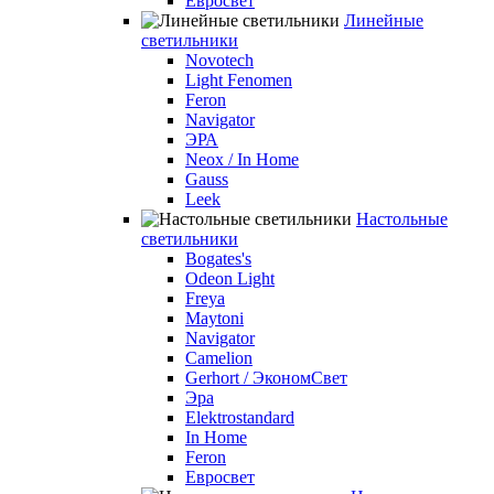
Евросвет
Линейные
светильники
Novotech
Light Fenomen
Feron
Navigator
ЭРА
Neox / In Home
Gauss
Leek
Настольные
светильники
Bogates's
Odeon Light
Freya
Maytoni
Navigator
Camelion
Gerhort / ЭкономСвет
Эра
Elektrostandard
In Home
Feron
Евросвет