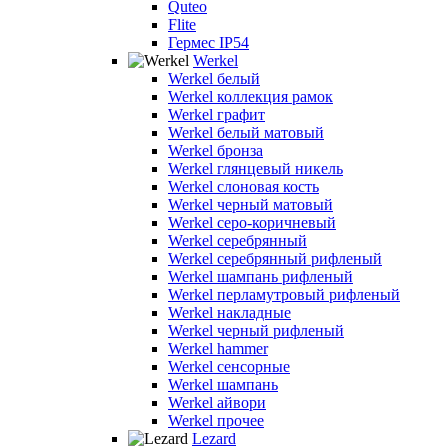
Quteo
Flite
Гермес IP54
Werkel
Werkel белый
Werkel коллекция рамок
Werkel графит
Werkel белый матовый
Werkel бронза
Werkel глянцевый никель
Werkel слоновая кость
Werkel черный матовый
Werkel серо-коричневый
Werkel серебрянный
Werkel серебрянный рифленый
Werkel шампань рифленый
Werkel перламутровый рифленый
Werkel накладные
Werkel черный рифленый
Werkel hammer
Werkel сенсорные
Werkel шампань
Werkel айвори
Werkel прочее
Lezard