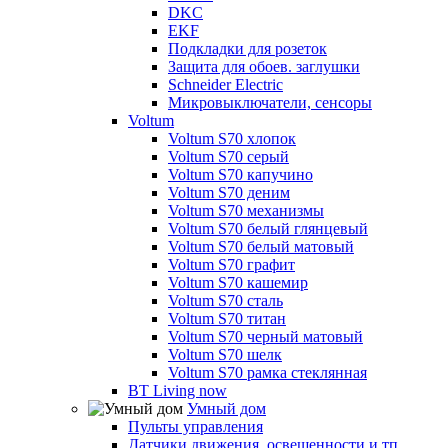
DKC
EKF
Подкладки для розеток
Защита для обоев. заглушки
Schneider Electric
Микровыключатели, сенсоры
Voltum
Voltum S70 хлопок
Voltum S70 серый
Voltum S70 капучино
Voltum S70 деним
Voltum S70 механизмы
Voltum S70 белый глянцевый
Voltum S70 белый матовый
Voltum S70 графит
Voltum S70 кашемир
Voltum S70 сталь
Voltum S70 титан
Voltum S70 черный матовый
Voltum S70 шелк
Voltum S70 рамка стеклянная
BT Living now
Умный дом
Пульты управления
Датчики движения, освещенности и тп