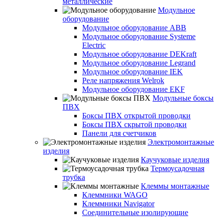
металлические
Модульное
оборудование
Модульное оборудование ABB
Модульное оборудование Systeme
Electric
Модульное оборудование DEKraft
Модульное оборудование Legrand
Модульное оборудование IEK
Реле напряжения Welrok
Модульное оборудование EKF
Модульные боксы
ПВХ
Боксы ПВХ открытой проводки
Боксы ПВХ скрытой проводки
Панели для счетчиков
Электромонтажные
изделия
Каучуковые изделия
Термоусадочная
трубка
Клеммы монтажные
Клеммники WAGO
Клеммники Navigator
Соединительные изолирующие