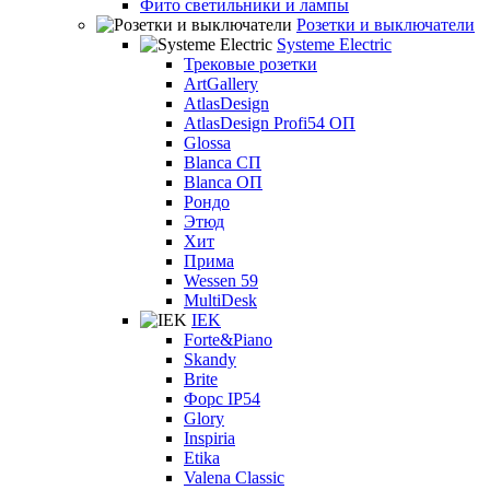
Фито светильники и лампы
Розетки и выключатели
Systeme Electric
Трековые розетки
ArtGallery
AtlasDesign
AtlasDesign Profi54 ОП
Glossa
Blanca СП
Blanca ОП
Рондо
Этюд
Хит
Прима
Wessen 59
MultiDesk
IEK
Forte&Piano
Skandy
Brite
Форс IP54
Glory
Inspiria
Etika
Valena Classic