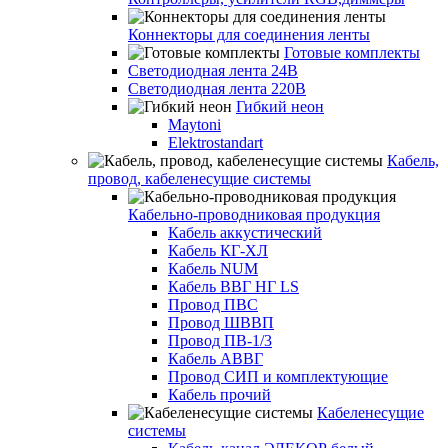
Коннекторы для соединения ленты
Готовые комплекты
Светодиодная лента 24В
Светодиодная лента 220В
Гибкий неон
Maytoni
Elektrostandart
Кабель,
провод, кабеленесущие системы
Кабельно-проводниковая продукция
Кабель аккустический
Кабель КГ-ХЛ
Кабель NUM
Кабель ВВГ НГ LS
Провод ПВС
Провод ШВВП
Провод ПВ-1/3
Кабель АВВГ
Провод СИП и комплектующие
Кабель прочий
Кабеленесущие
системы