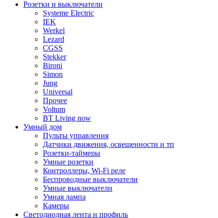
Розетки и выключатели
Systeme Electric
IEK
Werkel
Lezard
CGSS
Stekker
Bironi
Simon
Jung
Universal
Прочее
Voltum
BT Living now
Умный дом
Пульты управления
Датчики движения, освещенности и тп
Розетки-таймеры
Умные розетки
Контроллеры, Wi-Fi реле
Беспроводные выключатели
Умные выключатели
Умная лампа
Камеры
Светодиодная лента и профиль