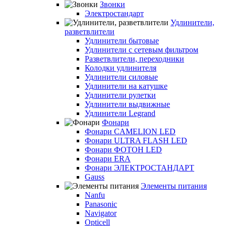
Звонки
Электростандарт
Удлинители,
разветвлители
Удлинители бытовые
Удлинители с сетевым фильтром
Разветвлители, переходники
Колодки удлинителя
Удлинители силовые
Удлинители на катушке
Удлинители рулетки
Удлинители выдвижные
Удлинители Legrand
Фонари
Фонари CAMELION LED
Фонари ULTRA FLASH LED
Фонари ФОТОН LED
Фонари ERA
Фонари ЭЛЕКТРОСТАНДАРТ
Gauss
Элементы питания
Nanfu
Panasonic
Navigator
Opticell