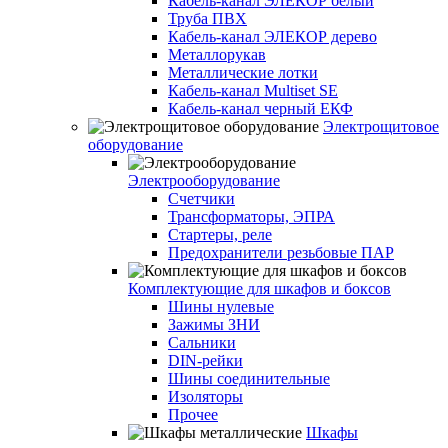
Кабель-канал ЭЛЕКОР белый
Труба ПВХ
Кабель-канал ЭЛЕКОР дерево
Металлорукав
Металлические лотки
Кабель-канал Multiset SE
Кабель-канал черный ЕКФ
Электрощитовое
оборудование
Электрооборудование
Счетчики
Трансформаторы, ЭПРА
Стартеры, реле
Предохранители резьбовые ПАР
Комплектующие для шкафов и боксов
Шины нулевые
Зажимы ЗНИ
Сальники
DIN-рейки
Шины соединительные
Изоляторы
Прочее
Шкафы