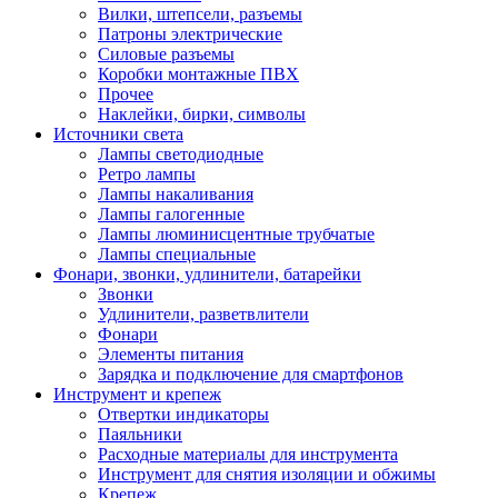
Вилки, штепсели, разъемы
Патроны электрические
Силовые разъемы
Коробки монтажные ПВХ
Прочее
Наклейки, бирки, символы
Источники света
Лампы светодиодные
Ретро лампы
Лампы накаливания
Лампы галогенные
Лампы люминисцентные трубчатые
Лампы специальные
Фонари, звонки, удлинители, батарейки
Звонки
Удлинители, разветвлители
Фонари
Элементы питания
Зарядка и подключение для смартфонов
Инструмент и крепеж
Отвертки индикаторы
Паяльники
Расходные материалы для инструмента
Инструмент для снятия изоляции и обжимы
Крепеж