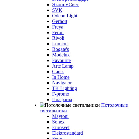
ЭкономСвет
SVK
Odeon Light
Gerhort
Freya
Feron
Rivoli
Lumion
Bogate's
Modelux
Favourite
Arte Lamp
Gauss
In Home
Navigator
TK Lighting
F-promo
Плафоны
Потолочные
светильники
Maytoni
Sonex
Eurosvet
Elektrostandard
Feron