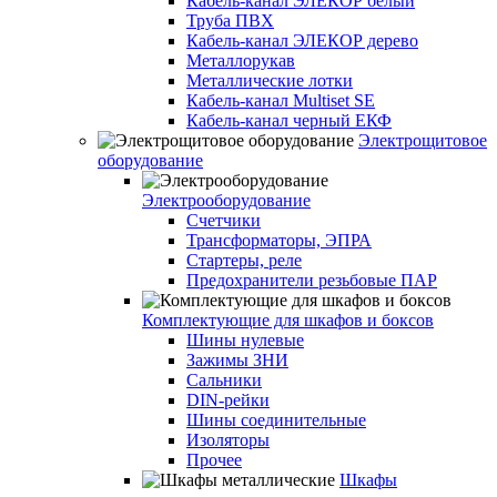
Кабель-канал ЭЛЕКОР белый
Труба ПВХ
Кабель-канал ЭЛЕКОР дерево
Металлорукав
Металлические лотки
Кабель-канал Multiset SE
Кабель-канал черный ЕКФ
Электрощитовое
оборудование
Электрооборудование
Счетчики
Трансформаторы, ЭПРА
Стартеры, реле
Предохранители резьбовые ПАР
Комплектующие для шкафов и боксов
Шины нулевые
Зажимы ЗНИ
Сальники
DIN-рейки
Шины соединительные
Изоляторы
Прочее
Шкафы