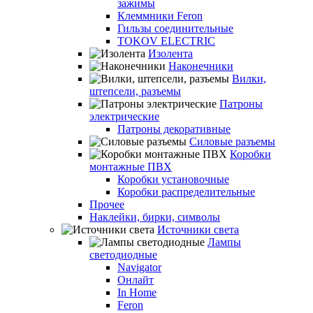
зажимы
Клеммники Feron
Гильзы соединительные
TOKOV ELECTRIC
Изолента
Наконечники
Вилки,
штепсели, разъемы
Патроны
электрические
Патроны декоративные
Силовые разъемы
Коробки
монтажные ПВХ
Коробки установочные
Коробки распределительные
Прочее
Наклейки, бирки, символы
Источники света
Лампы
светодиодные
Navigator
Онлайт
In Home
Feron