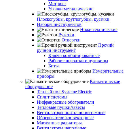
Метрика
Уголки металлические
Плоскогубцы, круглогубцы, кусачки
Наборы инструментов
Ножи технические
Рулетки
Отвертки
Прочий
ручной инструмент
Ключи комбинированные
Рабочие перчатки и руковицы
Биты
Измерительные
приборы
Климатическое
оборудование
Теплый пол Systeme Electric
Сплит системы
Инфракрасные обогреватели
Тепловые пушки/завесы
Вентиляторы приточно-вытяжные
Обогреватели конвекторные
Маслянные радиаторы
Вентиляторы напольные