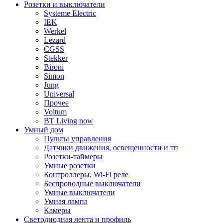
Розетки и выключатели
Systeme Electric
IEK
Werkel
Lezard
CGSS
Stekker
Bironi
Simon
Jung
Universal
Прочее
Voltum
BT Living now
Умный дом
Пульты управления
Датчики движения, освещенности и тп
Розетки-таймеры
Умные розетки
Контроллеры, Wi-Fi реле
Беспроводные выключатели
Умные выключатели
Умная лампа
Камеры
Светодиодная лента и профиль