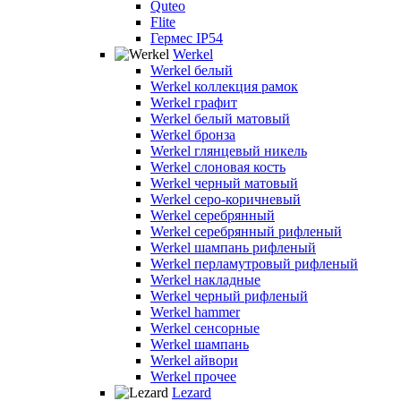
Quteo
Flite
Гермес IP54
Werkel
Werkel белый
Werkel коллекция рамок
Werkel графит
Werkel белый матовый
Werkel бронза
Werkel глянцевый никель
Werkel слоновая кость
Werkel черный матовый
Werkel серо-коричневый
Werkel серебрянный
Werkel серебрянный рифленый
Werkel шампань рифленый
Werkel перламутровый рифленый
Werkel накладные
Werkel черный рифленый
Werkel hammer
Werkel сенсорные
Werkel шампань
Werkel айвори
Werkel прочее
Lezard