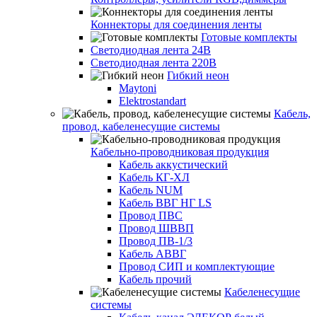
Коннекторы для соединения ленты
Готовые комплекты
Светодиодная лента 24В
Светодиодная лента 220В
Гибкий неон
Maytoni
Elektrostandart
Кабель,
провод, кабеленесущие системы
Кабельно-проводниковая продукция
Кабель аккустический
Кабель КГ-ХЛ
Кабель NUM
Кабель ВВГ НГ LS
Провод ПВС
Провод ШВВП
Провод ПВ-1/3
Кабель АВВГ
Провод СИП и комплектующие
Кабель прочий
Кабеленесущие
системы