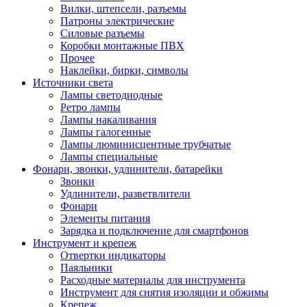
Вилки, штепсели, разъемы
Патроны электрические
Силовые разъемы
Коробки монтажные ПВХ
Прочее
Наклейки, бирки, символы
Источники света
Лампы светодиодные
Ретро лампы
Лампы накаливания
Лампы галогенные
Лампы люминисцентные трубчатые
Лампы специальные
Фонари, звонки, удлинители, батарейки
Звонки
Удлинители, разветвлители
Фонари
Элементы питания
Зарядка и подключение для смартфонов
Инструмент и крепеж
Отвертки индикаторы
Паяльники
Расходные материалы для инструмента
Инструмент для снятия изоляции и обжимы
Крепеж