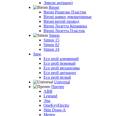
Эмили антрацит
Bironi
Bironi Ришелье Пластик
Bironi рамки декоративные
Bironi витой провод
Bironi Лизетта Керамика
Bironi Лизетта Пластик
Simon
Simon 15
Simon 82
Simon 24
Jung
Eco profi алюминий
Eco profi бежевый
Eco profi механизмы
Eco profi антрацит
Eco profi белый
Universal
Прочее
ABB
Legrand
Эра
OneKeyElectro
Shin Dong-A
Merten