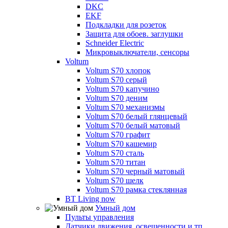
DKC
EKF
Подкладки для розеток
Защита для обоев. заглушки
Schneider Electric
Микровыключатели, сенсоры
Voltum
Voltum S70 хлопок
Voltum S70 серый
Voltum S70 капучино
Voltum S70 деним
Voltum S70 механизмы
Voltum S70 белый глянцевый
Voltum S70 белый матовый
Voltum S70 графит
Voltum S70 кашемир
Voltum S70 сталь
Voltum S70 титан
Voltum S70 черный матовый
Voltum S70 шелк
Voltum S70 рамка стеклянная
BT Living now
Умный дом
Пульты управления
Датчики движения, освещенности и тп