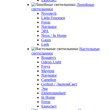
Евросвет
Линейные
светильники
Novotech
Light Fenomen
Feron
Navigator
ЭРА
Neox / In Home
Gauss
Leek
Настольные
светильники
Bogates's
Odeon Light
Freya
Maytoni
Navigator
Camelion
Gerhort / ЭкономСвет
Эра
Elektrostandard
In Home
Feron
Евросвет