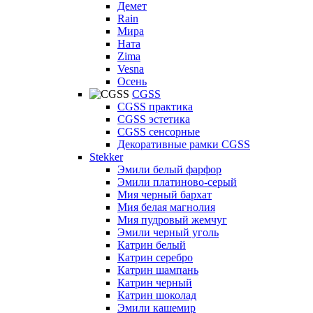
Демет
Rain
Мира
Ната
Zima
Vesna
Осень
CGSS
CGSS практика
CGSS эстетика
CGSS сенсорные
Декоративные рамки CGSS
Stekker
Эмили белый фарфор
Эмили платиново-серый
Мия черный бархат
Мия белая магнолия
Мия пудровый жемчуг
Эмили черный уголь
Катрин белый
Катрин серебро
Катрин шампань
Катрин черный
Катрин шоколад
Эмили кашемир