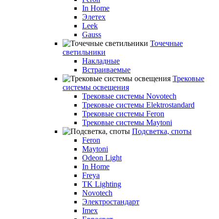
In Home
Элетех
Leek
Gauss
Точечные
светильники
Накладные
Встраиваемые
Трековые
системы освещения
Трековые системы Novotech
Трековые системы Elektrostandard
Трековые системы Feron
Трековые системы Maytoni
Подсветка, споты
Feron
Maytoni
Odeon Light
In Home
Freya
TK Lighting
Novotech
Электростандарт
Imex