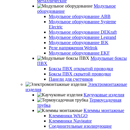
металлические
Модульное
оборудование
Модульное оборудование ABB
Модульное оборудование Systeme
Electric
Модульное оборудование DEKraft
Модульное оборудование Legrand
Модульное оборудование IEK
Реле напряжения Welrok
Модульное оборудование EKF
Модульные боксы
ПВХ
Боксы ПВХ открытой проводки
Боксы ПВХ скрытой проводки
Панели для счетчиков
Электромонтажные
изделия
Каучуковые изделия
Термоусадочная
трубка
Клеммы монтажные
Клеммники WAGO
Клеммники Navigator
Соединительные изолирующие