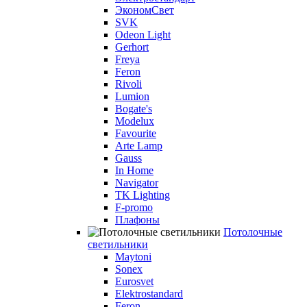
ЭкономСвет
SVK
Odeon Light
Gerhort
Freya
Feron
Rivoli
Lumion
Bogate's
Modelux
Favourite
Arte Lamp
Gauss
In Home
Navigator
TK Lighting
F-promo
Плафоны
Потолочные
светильники
Maytoni
Sonex
Eurosvet
Elektrostandard
Feron