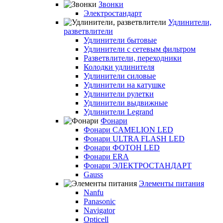
Звонки
Электростандарт
Удлинители,
разветвлители
Удлинители бытовые
Удлинители с сетевым фильтром
Разветвлители, переходники
Колодки удлинителя
Удлинители силовые
Удлинители на катушке
Удлинители рулетки
Удлинители выдвижные
Удлинители Legrand
Фонари
Фонари CAMELION LED
Фонари ULTRA FLASH LED
Фонари ФОТОН LED
Фонари ERA
Фонари ЭЛЕКТРОСТАНДАРТ
Gauss
Элементы питания
Nanfu
Panasonic
Navigator
Opticell