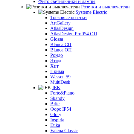
Фито светильники и лампы
Розетки и выключатели
Systeme Electric
Трековые розетки
ArtGallery
AtlasDesign
AtlasDesign Profi54 ОП
Glossa
Blanca СП
Blanca ОП
Рондо
Этюд
Хит
Прима
Wessen 59
MultiDesk
IEK
Forte&Piano
Skandy
Brite
Форс IP54
Glory
Inspiria
Etika
Valena Classic