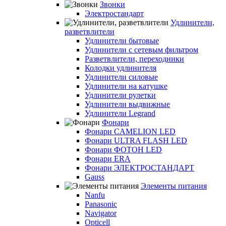
Звонки
Электростандарт
Удлинители,
разветвлители
Удлинители бытовые
Удлинители с сетевым фильтром
Разветвлители, переходники
Колодки удлинителя
Удлинители силовые
Удлинители на катушке
Удлинители рулетки
Удлинители выдвижные
Удлинители Legrand
Фонари
Фонари CAMELION LED
Фонари ULTRA FLASH LED
Фонари ФОТОН LED
Фонари ERA
Фонари ЭЛЕКТРОСТАНДАРТ
Gauss
Элементы питания
Nanfu
Panasonic
Navigator
Opticell