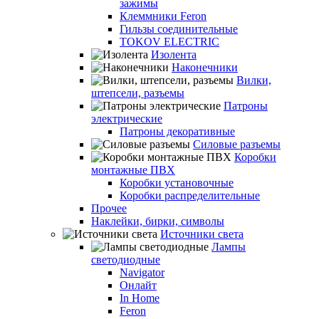
зажимы
Клеммники Feron
Гильзы соединительные
TOKOV ELECTRIC
Изолента
Наконечники
Вилки,
штепсели, разъемы
Патроны
электрические
Патроны декоративные
Силовые разъемы
Коробки
монтажные ПВХ
Коробки установочные
Коробки распределительные
Прочее
Наклейки, бирки, символы
Источники света
Лампы
светодиодные
Navigator
Онлайт
In Home
Feron