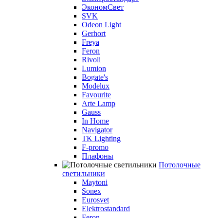
ЭкономСвет
SVK
Odeon Light
Gerhort
Freya
Feron
Rivoli
Lumion
Bogate's
Modelux
Favourite
Arte Lamp
Gauss
In Home
Navigator
TK Lighting
F-promo
Плафоны
Потолочные
светильники
Maytoni
Sonex
Eurosvet
Elektrostandard
Feron