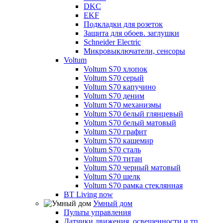
DKC
EKF
Подкладки для розеток
Защита для обоев. заглушки
Schneider Electric
Микровыключатели, сенсоры
Voltum
Voltum S70 хлопок
Voltum S70 серый
Voltum S70 капучино
Voltum S70 деним
Voltum S70 механизмы
Voltum S70 белый глянцевый
Voltum S70 белый матовый
Voltum S70 графит
Voltum S70 кашемир
Voltum S70 сталь
Voltum S70 титан
Voltum S70 черный матовый
Voltum S70 шелк
Voltum S70 рамка стеклянная
BT Living now
Умный дом
Пульты управления
Датчики движения, освещенности и тп