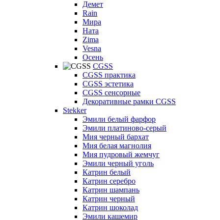
Демет
Rain
Мира
Ната
Zima
Vesna
Осень
CGSS
CGSS практика
CGSS эстетика
CGSS сенсорные
Декоративные рамки CGSS
Stekker
Эмили белый фарфор
Эмили платиново-серый
Мия черный бархат
Мия белая магнолия
Мия пудровый жемчуг
Эмили черный уголь
Катрин белый
Катрин серебро
Катрин шампань
Катрин черный
Катрин шоколад
Эмили кашемир