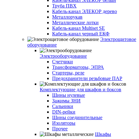
Кабель-канал ЭЛЕКОР белый
Труба ПВХ
Кабель-канал ЭЛЕКОР дерево
Металлорукав
Металлические лотки
Кабель-канал Multiset SE
Кабель-канал черный ЕКФ
Электрощитовое
оборудование
Электрооборудование
Счетчики
Трансформаторы, ЭПРА
Стартеры, реле
Предохранители резьбовые ПАР
Комплектующие для шкафов и боксов
Шины нулевые
Зажимы ЗНИ
Сальники
DIN-рейки
Шины соединительные
Изоляторы
Прочее
Шкафы