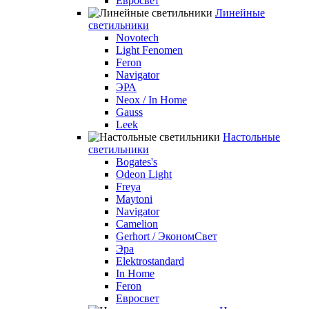
Евросвет
Линейные
светильники
Novotech
Light Fenomen
Feron
Navigator
ЭРА
Neox / In Home
Gauss
Leek
Настольные
светильники
Bogates's
Odeon Light
Freya
Maytoni
Navigator
Camelion
Gerhort / ЭкономСвет
Эра
Elektrostandard
In Home
Feron
Евросвет