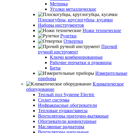
Метрика
Уголки металлические
Плоскогубцы, круглогубцы, кусачки
Наборы инструментов
Ножи технические
Рулетки
Отвертки
Прочий
ручной инструмент
Ключи комбинированные
Рабочие перчатки и руковицы
Биты
Измерительные
приборы
Климатическое
оборудование
Теплый пол Systeme Electric
Сплит системы
Инфракрасные обогреватели
Тепловые пушки/завесы
Вентиляторы приточно-вытяжные
Обогреватели конвекторные
Маслянные радиаторы
Вентиляторы напольные