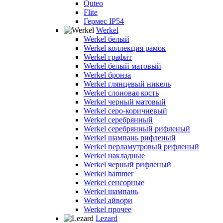
Quteo
Flite
Гермес IP54
Werkel
Werkel белый
Werkel коллекция рамок
Werkel графит
Werkel белый матовый
Werkel бронза
Werkel глянцевый никель
Werkel слоновая кость
Werkel черный матовый
Werkel серо-коричневый
Werkel серебрянный
Werkel серебрянный рифленый
Werkel шампань рифленый
Werkel перламутровый рифленый
Werkel накладные
Werkel черный рифленый
Werkel hammer
Werkel сенсорные
Werkel шампань
Werkel айвори
Werkel прочее
Lezard