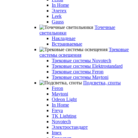
In Home
Элетех
Leek
Gauss
Точечные
светильники
Накладные
Встраиваемые
Трековые
системы освещения
Трековые системы Novotech
Трековые системы Elektrostandard
Трековые системы Feron
Трековые системы Maytoni
Подсветка, споты
Feron
Maytoni
Odeon Light
In Home
Freya
TK Lighting
Novotech
Электростандарт
Imex