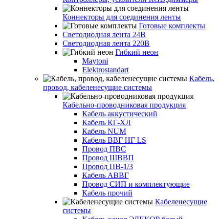
Коннекторы для соединения ленты
Готовые комплекты
Светодиодная лента 24В
Светодиодная лента 220В
Гибкий неон
Maytoni
Elektrostandart
Кабель,
провод, кабеленесущие системы
Кабельно-проводниковая продукция
Кабель аккустический
Кабель КГ-ХЛ
Кабель NUM
Кабель ВВГ НГ LS
Провод ПВС
Провод ШВВП
Провод ПВ-1/3
Кабель АВВГ
Провод СИП и комплектующие
Кабель прочий
Кабеленесущие
системы