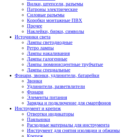
Вилки, штепсели, разъемы
Патроны электрические
Силовые разъемы
Коробки монтажные ПВХ
Прочее
Наклейки, бирки, символы
Источники света
Лампы светодиодные
Ретро лампы
Лампы накаливания
Лампы галогенные
Лампы люминисцентные трубчатые
Лампы специальные
Фонари, звонки, удлинители, батарейки
Звонки
Удлинители, разветвлители
Фонари
Элементы питания
Зарядка и подключение для смартфонов
Инструмент и крепеж
Отвертки индикаторы
Паяльники
Расходные материалы для инструмента
Инструмент для снятия изоляции и обжимы
Крепеж