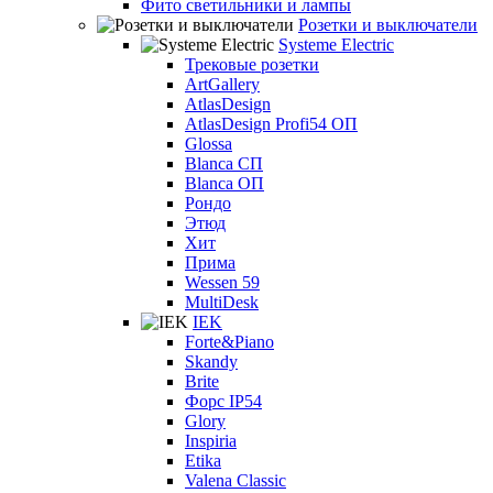
Фито светильники и лампы
Розетки и выключатели
Systeme Electric
Трековые розетки
ArtGallery
AtlasDesign
AtlasDesign Profi54 ОП
Glossa
Blanca СП
Blanca ОП
Рондо
Этюд
Хит
Прима
Wessen 59
MultiDesk
IEK
Forte&Piano
Skandy
Brite
Форс IP54
Glory
Inspiria
Etika
Valena Classic