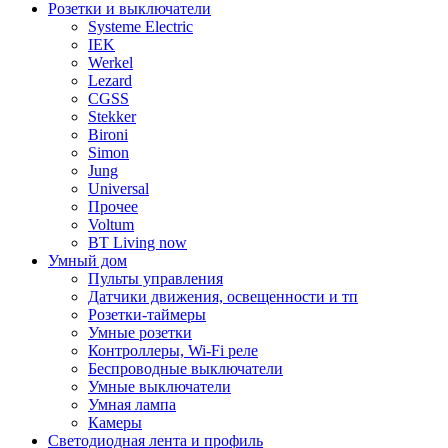
Розетки и выключатели
Systeme Electric
IEK
Werkel
Lezard
CGSS
Stekker
Bironi
Simon
Jung
Universal
Прочее
Voltum
BT Living now
Умный дом
Пульты управления
Датчики движения, освещенности и тп
Розетки-таймеры
Умные розетки
Контроллеры, Wi-Fi реле
Беспроводные выключатели
Умные выключатели
Умная лампа
Камеры
Светодиодная лента и профиль