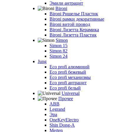
Эмили антрацит
Bironi
Bironi Ришелье Пластик
Bironi рамки декоративные
Bironi витой провод
Bironi Лизетта Керамика
Bironi Лизетта Пластик
Simon
Simon 15
Simon 82
Simon 24
Jung
Eco profi алюминий
Eco profi бежевый
Eco profi механизмы
Eco profi антрацит
Eco profi белый
Universal
Прочее
ABB
Legrand
Эра
OneKeyElectro
Shin Dong-A
Merten