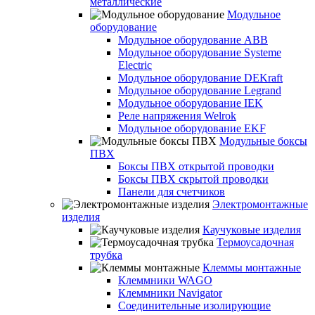
металлические
Модульное
оборудование
Модульное оборудование ABB
Модульное оборудование Systeme
Electric
Модульное оборудование DEKraft
Модульное оборудование Legrand
Модульное оборудование IEK
Реле напряжения Welrok
Модульное оборудование EKF
Модульные боксы
ПВХ
Боксы ПВХ открытой проводки
Боксы ПВХ скрытой проводки
Панели для счетчиков
Электромонтажные
изделия
Каучуковые изделия
Термоусадочная
трубка
Клеммы монтажные
Клеммники WAGO
Клеммники Navigator
Соединительные изолирующие