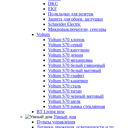
DKC
EKF
Подкладки для розеток
Защита для обоев. заглушки
Schneider Electric
Микровыключатели, сенсоры
Voltum
Voltum S70 хлопок
Voltum S70 серый
Voltum S70 капучино
Voltum S70 деним
Voltum S70 механизмы
Voltum S70 белый глянцевый
Voltum S70 белый матовый
Voltum S70 графит
Voltum S70 кашемир
Voltum S70 сталь
Voltum S70 титан
Voltum S70 черный матовый
Voltum S70 шелк
Voltum S70 рамка стеклянная
BT Living now
Умный дом
Пульты управления
Датчики движения, освещенности и тп