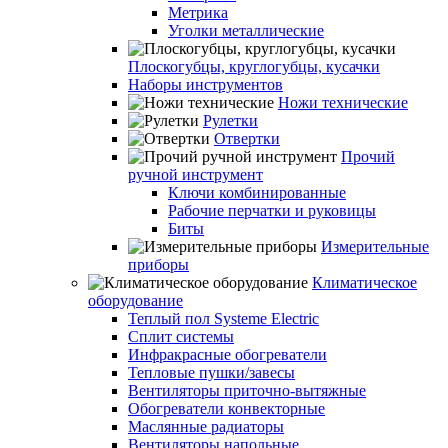
Метрика
Уголки металлические
Плоскогубцы, круглогубцы, кусачки
Наборы инструментов
Ножи технические
Рулетки
Отвертки
Прочий
ручной инструмент
Ключи комбинированные
Рабочие перчатки и руковицы
Биты
Измерительные
приборы
Климатическое
оборудование
Теплый пол Systeme Electric
Сплит системы
Инфракрасные обогреватели
Тепловые пушки/завесы
Вентиляторы приточно-вытяжные
Обогреватели конвекторные
Маслянные радиаторы
Вентиляторы напольные