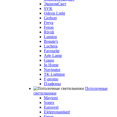
ЭкономСвет
SVK
Odeon Light
Gerhort
Freya
Feron
Rivoli
Lumion
Bogate's
Luchera
Favourite
Arte Lamp
Gauss
In Home
Navigator
TK Lighting
F-promo
Плафоны
Потолочные
светильники
Maytoni
Sonex
Eurosvet
Elektrostandard
Feron