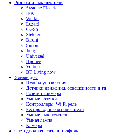
Розетки и выключатели
Systeme Electric
IEK
Werkel
Lezard
CGSS
Stekker
Bironi
Simon
Jung
Universal
Прочее
Voltum
BT Living now
Умный дом
Пульты управления
Датчики движения, освещенности и тп
Розетки-таймеры
Умные розетки
Контроллеры, Wi-Fi реле
Беспроводные выключатели
Умные выключатели
Умная лампа
Камеры
Светодиодная лента и профиль