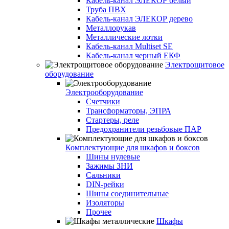
Кабель-канал ЭЛЕКОР белый
Труба ПВХ
Кабель-канал ЭЛЕКОР дерево
Металлорукав
Металлические лотки
Кабель-канал Multiset SE
Кабель-канал черный ЕКФ
Электрощитовое
оборудование
Электрооборудование
Счетчики
Трансформаторы, ЭПРА
Стартеры, реле
Предохранители резьбовые ПАР
Комплектующие для шкафов и боксов
Шины нулевые
Зажимы ЗНИ
Сальники
DIN-рейки
Шины соединительные
Изоляторы
Прочее
Шкафы