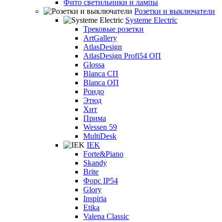
Фито светильники и лампы
Розетки и выключатели
Systeme Electric
Трековые розетки
ArtGallery
AtlasDesign
AtlasDesign Profi54 ОП
Glossa
Blanca СП
Blanca ОП
Рондо
Этюд
Хит
Прима
Wessen 59
MultiDesk
IEK
Forte&Piano
Skandy
Brite
Форс IP54
Glory
Inspiria
Etika
Valena Classic