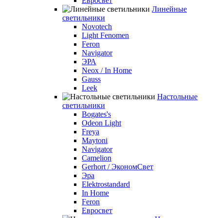
Евросвет
Линейные
светильники
Novotech
Light Fenomen
Feron
Navigator
ЭРА
Neox / In Home
Gauss
Leek
Настольные
светильники
Bogates's
Odeon Light
Freya
Maytoni
Navigator
Camelion
Gerhort / ЭкономСвет
Эра
Elektrostandard
In Home
Feron
Евросвет