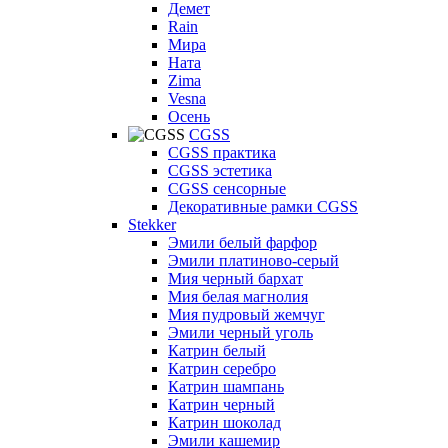
Демет
Rain
Мира
Ната
Zima
Vesna
Осень
CGSS
CGSS практика
CGSS эстетика
CGSS сенсорные
Декоративные рамки CGSS
Stekker
Эмили белый фарфор
Эмили платиново-серый
Мия черный бархат
Мия белая магнолия
Мия пудровый жемчуг
Эмили черный уголь
Катрин белый
Катрин серебро
Катрин шампань
Катрин черный
Катрин шоколад
Эмили кашемир