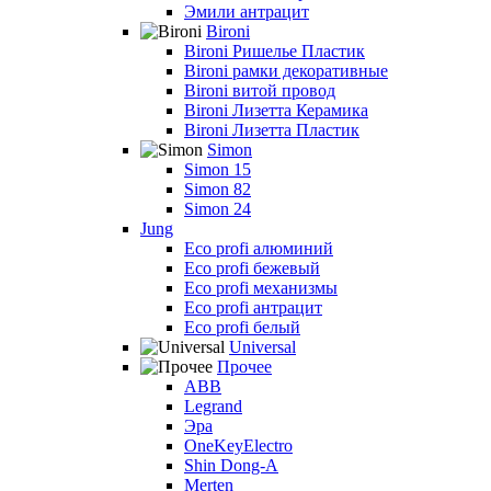
Эмили антрацит
Bironi
Bironi Ришелье Пластик
Bironi рамки декоративные
Bironi витой провод
Bironi Лизетта Керамика
Bironi Лизетта Пластик
Simon
Simon 15
Simon 82
Simon 24
Jung
Eco profi алюминий
Eco profi бежевый
Eco profi механизмы
Eco profi антрацит
Eco profi белый
Universal
Прочее
ABB
Legrand
Эра
OneKeyElectro
Shin Dong-A
Merten