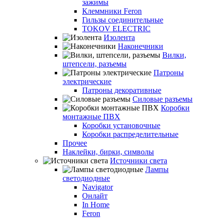
зажимы
Клеммники Feron
Гильзы соединительные
TOKOV ELECTRIC
Изолента
Наконечники
Вилки,
штепсели, разъемы
Патроны
электрические
Патроны декоративные
Силовые разъемы
Коробки
монтажные ПВХ
Коробки установочные
Коробки распределительные
Прочее
Наклейки, бирки, символы
Источники света
Лампы
светодиодные
Navigator
Онлайт
In Home
Feron