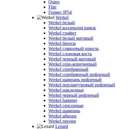
Quteo
Flite
Гермес IP54
Werkel
Werkel белый
Werkel коллекция рамок
Werkel графит
Werkel белый матовый
Werkel бронза
Werkel глянцевый никель
Werkel слоновая кость
Werkel черный матовый
Werkel серо-коричневый
Werkel серебрянный
Werkel серебрянный рифленый
Werkel шампань рифленый
Werkel перламутровый рифленый
Werkel накладные
Werkel черный рифленый
Werkel hammer
Werkel сенсорные
Werkel шампань
Werkel айвори
Werkel прочее
Lezard