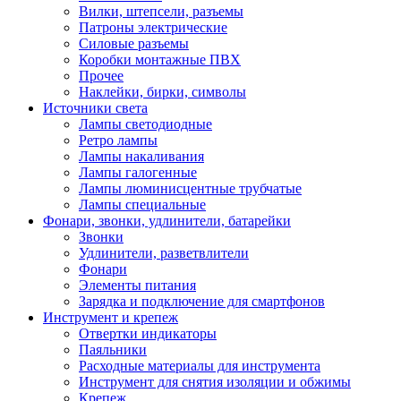
Вилки, штепсели, разъемы
Патроны электрические
Силовые разъемы
Коробки монтажные ПВХ
Прочее
Наклейки, бирки, символы
Источники света
Лампы светодиодные
Ретро лампы
Лампы накаливания
Лампы галогенные
Лампы люминисцентные трубчатые
Лампы специальные
Фонари, звонки, удлинители, батарейки
Звонки
Удлинители, разветвлители
Фонари
Элементы питания
Зарядка и подключение для смартфонов
Инструмент и крепеж
Отвертки индикаторы
Паяльники
Расходные материалы для инструмента
Инструмент для снятия изоляции и обжимы
Крепеж