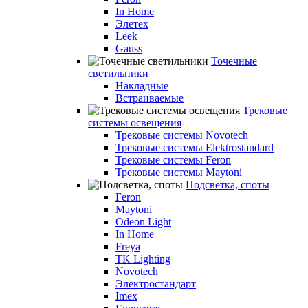
In Home
Элетех
Leek
Gauss
Точечные
светильники
Накладные
Встраиваемые
Трековые
системы освещения
Трековые системы Novotech
Трековые системы Elektrostandard
Трековые системы Feron
Трековые системы Maytoni
Подсветка, споты
Feron
Maytoni
Odeon Light
In Home
Freya
TK Lighting
Novotech
Электростандарт
Imex