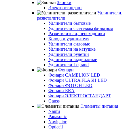
Звонки
Электростандарт
Удлинители,
разветвлители
Удлинители бытовые
Удлинители с сетевым фильтром
Разветвлители, переходники
Колодки удлинителя
Удлинители силовые
Удлинители на катушке
Удлинители рулетки
Удлинители выдвижные
Удлинители Legrand
Фонари
Фонари CAMELION LED
Фонари ULTRA FLASH LED
Фонари ФОТОН LED
Фонари ERA
Фонари ЭЛЕКТРОСТАНДАРТ
Gauss
Элементы питания
Nanfu
Panasonic
Navigator
Opticell