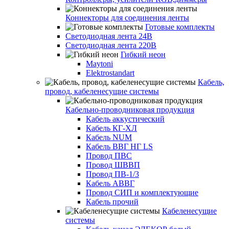
Коннекторы для соединения ленты
Готовые комплекты
Светодиодная лента 24В
Светодиодная лента 220В
Гибкий неон
Maytoni
Elektrostandart
Кабель,
провод, кабеленесущие системы
Кабельно-проводниковая продукция
Кабель аккустический
Кабель КГ-ХЛ
Кабель NUM
Кабель ВВГ НГ LS
Провод ПВС
Провод ШВВП
Провод ПВ-1/3
Кабель АВВГ
Провод СИП и комплектующие
Кабель прочий
Кабеленесущие
системы