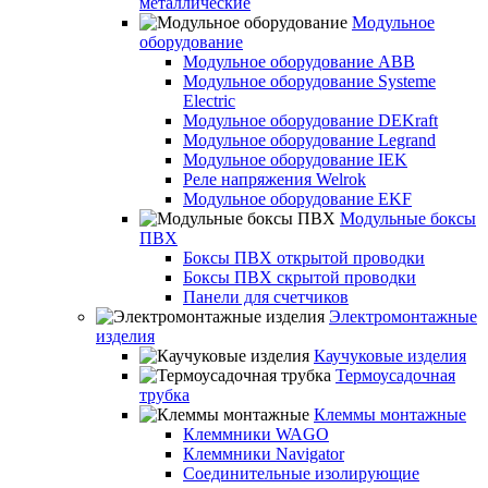
металлические
Модульное
оборудование
Модульное оборудование ABB
Модульное оборудование Systeme
Electric
Модульное оборудование DEKraft
Модульное оборудование Legrand
Модульное оборудование IEK
Реле напряжения Welrok
Модульное оборудование EKF
Модульные боксы
ПВХ
Боксы ПВХ открытой проводки
Боксы ПВХ скрытой проводки
Панели для счетчиков
Электромонтажные
изделия
Каучуковые изделия
Термоусадочная
трубка
Клеммы монтажные
Клеммники WAGO
Клеммники Navigator
Соединительные изолирующие