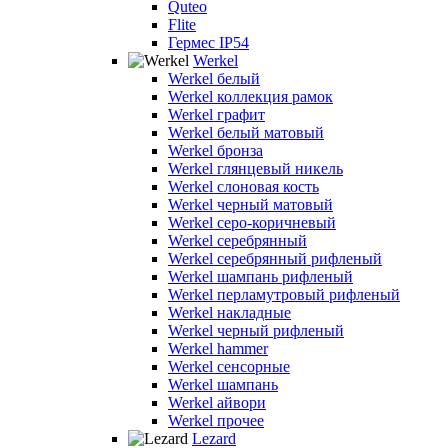
Quteo
Flite
Гермес IP54
Werkel
Werkel белый
Werkel коллекция рамок
Werkel графит
Werkel белый матовый
Werkel бронза
Werkel глянцевый никель
Werkel слоновая кость
Werkel черный матовый
Werkel серо-коричневый
Werkel серебрянный
Werkel серебрянный рифленый
Werkel шампань рифленый
Werkel перламутровый рифленый
Werkel накладные
Werkel черный рифленый
Werkel hammer
Werkel сенсорные
Werkel шампань
Werkel айвори
Werkel прочее
Lezard