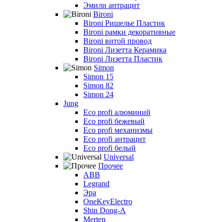
Эмили антрацит
Bironi
Bironi Ришелье Пластик
Bironi рамки декоративные
Bironi витой провод
Bironi Лизетта Керамика
Bironi Лизетта Пластик
Simon
Simon 15
Simon 82
Simon 24
Jung
Eco profi алюминий
Eco profi бежевый
Eco profi механизмы
Eco profi антрацит
Eco profi белый
Universal
Прочее
ABB
Legrand
Эра
OneKeyElectro
Shin Dong-A
Merten