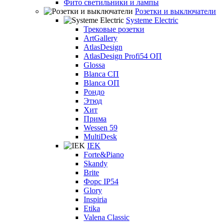
Фито светильники и лампы
Розетки и выключатели
Systeme Electric
Трековые розетки
ArtGallery
AtlasDesign
AtlasDesign Profi54 ОП
Glossa
Blanca СП
Blanca ОП
Рондо
Этюд
Хит
Прима
Wessen 59
MultiDesk
IEK
Forte&Piano
Skandy
Brite
Форс IP54
Glory
Inspiria
Etika
Valena Classic