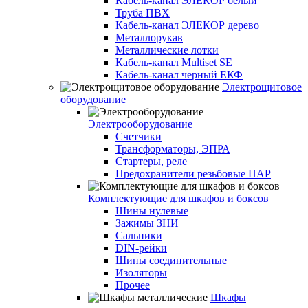
Кабель-канал ЭЛЕКОР белый
Труба ПВХ
Кабель-канал ЭЛЕКОР дерево
Металлорукав
Металлические лотки
Кабель-канал Multiset SE
Кабель-канал черный ЕКФ
Электрощитовое
оборудование
Электрооборудование
Счетчики
Трансформаторы, ЭПРА
Стартеры, реле
Предохранители резьбовые ПАР
Комплектующие для шкафов и боксов
Шины нулевые
Зажимы ЗНИ
Сальники
DIN-рейки
Шины соединительные
Изоляторы
Прочее
Шкафы