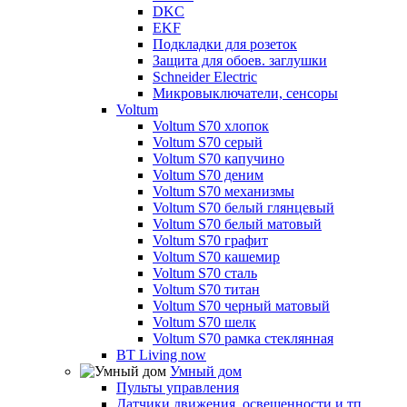
DKC
EKF
Подкладки для розеток
Защита для обоев. заглушки
Schneider Electric
Микровыключатели, сенсоры
Voltum
Voltum S70 хлопок
Voltum S70 серый
Voltum S70 капучино
Voltum S70 деним
Voltum S70 механизмы
Voltum S70 белый глянцевый
Voltum S70 белый матовый
Voltum S70 графит
Voltum S70 кашемир
Voltum S70 сталь
Voltum S70 титан
Voltum S70 черный матовый
Voltum S70 шелк
Voltum S70 рамка стеклянная
BT Living now
Умный дом
Пульты управления
Датчики движения, освещенности и тп