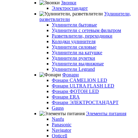
Звонки
Электростандарт
Удлинители,
разветвлители
Удлинители бытовые
Удлинители с сетевым фильтром
Разветвлители, переходники
Колодки удлинителя
Удлинители силовые
Удлинители на катушке
Удлинители рулетки
Удлинители выдвижные
Удлинители Legrand
Фонари
Фонари CAMELION LED
Фонари ULTRA FLASH LED
Фонари ФОТОН LED
Фонари ERA
Фонари ЭЛЕКТРОСТАНДАРТ
Gauss
Элементы питания
Nanfu
Panasonic
Navigator
Opticell