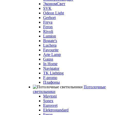
ЭкономСвет
SVK
Odeon Light
Gerhort
Freya
Feron
Rivoli
Lumion
Bogate's
Luchera
Favourite
Arte Lamp
Gauss
In Home
Navigator
TK Lighting
F-promo
Плафоны
Потолочные
светильники
Maytoni
Sonex
Eurosvet
Elektrostandard
Feron