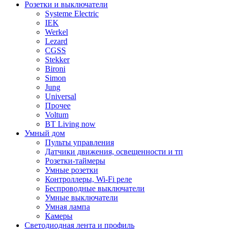
Розетки и выключатели
Systeme Electric
IEK
Werkel
Lezard
CGSS
Stekker
Bironi
Simon
Jung
Universal
Прочее
Voltum
BT Living now
Умный дом
Пульты управления
Датчики движения, освещенности и тп
Розетки-таймеры
Умные розетки
Контроллеры, Wi-Fi реле
Беспроводные выключатели
Умные выключатели
Умная лампа
Камеры
Светодиодная лента и профиль