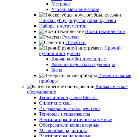
Метрика
Уголки металлические
Плоскогубцы, круглогубцы, кусачки
Наборы инструментов
Ножи технические
Рулетки
Отвертки
Прочий
ручной инструмент
Ключи комбинированные
Рабочие перчатки и руковицы
Биты
Измерительные
приборы
Климатическое
оборудование
Теплый пол Systeme Electric
Сплит системы
Инфракрасные обогреватели
Тепловые пушки/завесы
Вентиляторы приточно-вытяжные
Обогреватели конвекторные
Маслянные радиаторы
Вентиляторы напольные