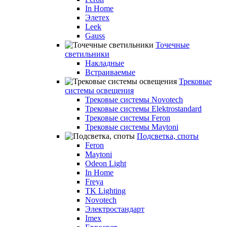
In Home
Элетех
Leek
Gauss
Точечные
светильники
Накладные
Встраиваемые
Трековые
системы освещения
Трековые системы Novotech
Трековые системы Elektrostandard
Трековые системы Feron
Трековые системы Maytoni
Подсветка, споты
Feron
Maytoni
Odeon Light
In Home
Freya
TK Lighting
Novotech
Электростандарт
Imex