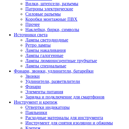
Вилки, штепсели, разъемы
Патроны электрические
Силовые разъемы
Коробки монтажные ПВХ
Прочее
Наклейки, бирки, символы
Источники света
Лампы светодиодные
Ретро лампы
Лампы накаливания
Лампы галогенные
Лампы люминисцентные трубчатые
Лампы специальные
Фонари, звонки, удлинители, батарейки
Звонки
Удлинители, разветвлители
Фонари
Элементы питания
Зарядка и подключение для смартфонов
Инструмент и крепеж
Отвертки индикаторы
Паяльники
Расходные материалы для инструмента
Инструмент для снятия изоляции и обжимы
Крепеж