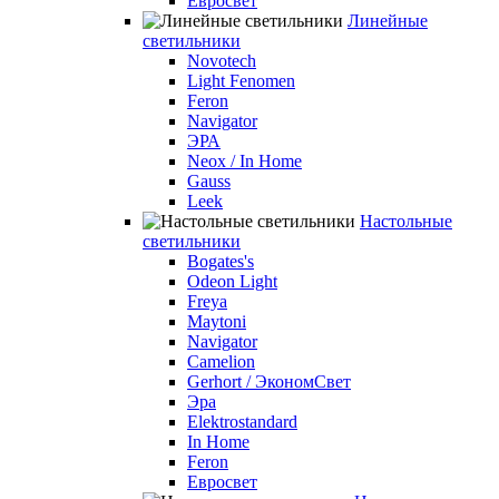
Евросвет
Линейные
светильники
Novotech
Light Fenomen
Feron
Navigator
ЭРА
Neox / In Home
Gauss
Leek
Настольные
светильники
Bogates's
Odeon Light
Freya
Maytoni
Navigator
Camelion
Gerhort / ЭкономСвет
Эра
Elektrostandard
In Home
Feron
Евросвет