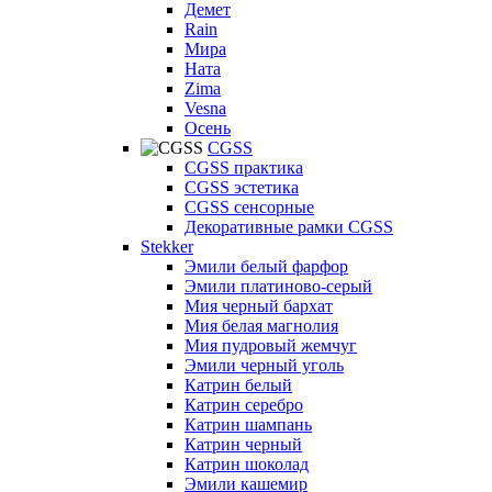
Демет
Rain
Мира
Ната
Zima
Vesna
Осень
CGSS
CGSS практика
CGSS эстетика
CGSS сенсорные
Декоративные рамки CGSS
Stekker
Эмили белый фарфор
Эмили платиново-серый
Мия черный бархат
Мия белая магнолия
Мия пудровый жемчуг
Эмили черный уголь
Катрин белый
Катрин серебро
Катрин шампань
Катрин черный
Катрин шоколад
Эмили кашемир