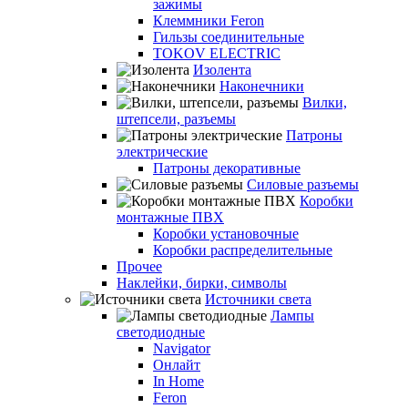
зажимы
Клеммники Feron
Гильзы соединительные
TOKOV ELECTRIC
Изолента
Наконечники
Вилки,
штепсели, разъемы
Патроны
электрические
Патроны декоративные
Силовые разъемы
Коробки
монтажные ПВХ
Коробки установочные
Коробки распределительные
Прочее
Наклейки, бирки, символы
Источники света
Лампы
светодиодные
Navigator
Онлайт
In Home
Feron