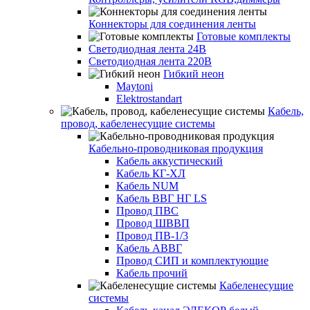
Коннекторы для соединения ленты
Готовые комплекты
Светодиодная лента 24В
Светодиодная лента 220В
Гибкий неон
Maytoni
Elektrostandart
Кабель,
провод, кабеленесущие системы
Кабельно-проводниковая продукция
Кабель аккустический
Кабель КГ-ХЛ
Кабель NUM
Кабель ВВГ НГ LS
Провод ПВС
Провод ШВВП
Провод ПВ-1/3
Кабель АВВГ
Провод СИП и комплектующие
Кабель прочий
Кабеленесущие
системы