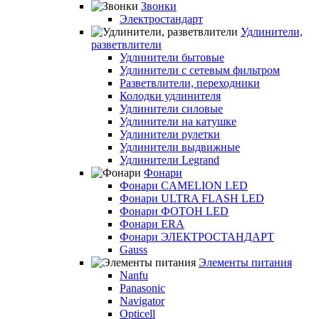
Звонки
Электростандарт
Удлинители,
разветвлители
Удлинители бытовые
Удлинители с сетевым фильтром
Разветвлители, переходники
Колодки удлинителя
Удлинители силовые
Удлинители на катушке
Удлинители рулетки
Удлинители выдвижные
Удлинители Legrand
Фонари
Фонари CAMELION LED
Фонари ULTRA FLASH LED
Фонари ФОТОН LED
Фонари ERA
Фонари ЭЛЕКТРОСТАНДАРТ
Gauss
Элементы питания
Nanfu
Panasonic
Navigator
Opticell