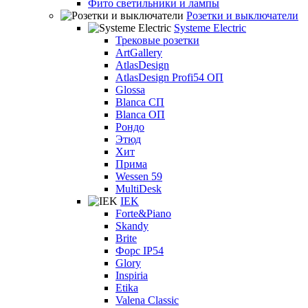
Фито светильники и лампы
Розетки и выключатели
Systeme Electric
Трековые розетки
ArtGallery
AtlasDesign
AtlasDesign Profi54 ОП
Glossa
Blanca СП
Blanca ОП
Рондо
Этюд
Хит
Прима
Wessen 59
MultiDesk
IEK
Forte&Piano
Skandy
Brite
Форс IP54
Glory
Inspiria
Etika
Valena Classic