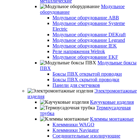
металлические
Модульное
оборудование
Модульное оборудование ABB
Модульное оборудование Systeme
Electric
Модульное оборудование DEKraft
Модульное оборудование Legrand
Модульное оборудование IEK
Реле напряжения Welrok
Модульное оборудование EKF
Модульные боксы
ПВХ
Боксы ПВХ открытой проводки
Боксы ПВХ скрытой проводки
Панели для счетчиков
Электромонтажные
изделия
Каучуковые изделия
Термоусадочная
трубка
Клеммы монтажные
Клеммники WAGO
Клеммники Navigator
Соединительные изолирующие