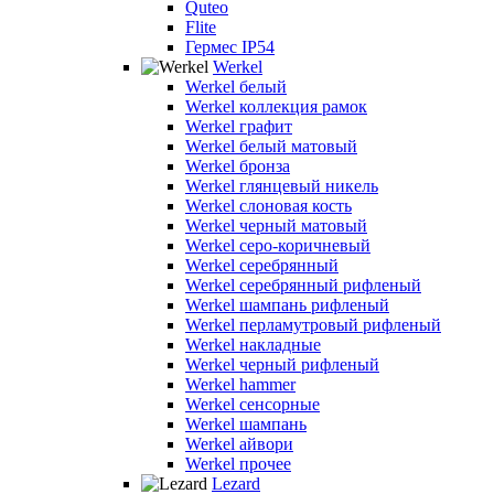
Quteo
Flite
Гермес IP54
Werkel
Werkel белый
Werkel коллекция рамок
Werkel графит
Werkel белый матовый
Werkel бронза
Werkel глянцевый никель
Werkel слоновая кость
Werkel черный матовый
Werkel серо-коричневый
Werkel серебрянный
Werkel серебрянный рифленый
Werkel шампань рифленый
Werkel перламутровый рифленый
Werkel накладные
Werkel черный рифленый
Werkel hammer
Werkel сенсорные
Werkel шампань
Werkel айвори
Werkel прочее
Lezard