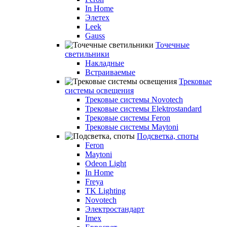
In Home
Элетех
Leek
Gauss
Точечные
светильники
Накладные
Встраиваемые
Трековые
системы освещения
Трековые системы Novotech
Трековые системы Elektrostandard
Трековые системы Feron
Трековые системы Maytoni
Подсветка, споты
Feron
Maytoni
Odeon Light
In Home
Freya
TK Lighting
Novotech
Электростандарт
Imex