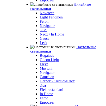
Евросвет
Линейные
светильники
Novotech
Light Fenomen
Feron
Navigator
ЭРА
Neox / In Home
Gauss
Leek
Настольные
светильники
Bogates's
Odeon Light
Freya
Maytoni
Navigator
Camelion
Gerhort / ЭкономСвет
Эра
Elektrostandard
In Home
Feron
Евросвет