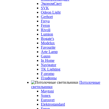
ЭкономСвет
SVK
Odeon Light
Gerhort
Freya
Feron
Rivoli
Lumion
Bogate's
Modelux
Favourite
Arte Lamp
Gauss
In Home
Navigator
TK Lighting
F-promo
Плафоны
Потолочные
светильники
Maytoni
Sonex
Eurosvet
Elektrostandard
Feron