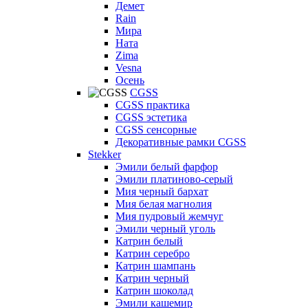
Демет
Rain
Мира
Ната
Zima
Vesna
Осень
CGSS
CGSS практика
CGSS эстетика
CGSS сенсорные
Декоративные рамки CGSS
Stekker
Эмили белый фарфор
Эмили платиново-серый
Мия черный бархат
Мия белая магнолия
Мия пудровый жемчуг
Эмили черный уголь
Катрин белый
Катрин серебро
Катрин шампань
Катрин черный
Катрин шоколад
Эмили кашемир