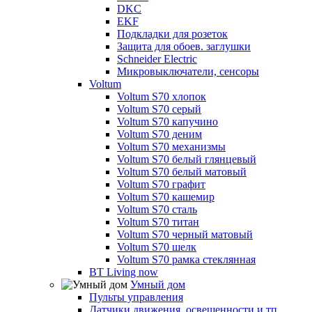
DKC
EKF
Подкладки для розеток
Защита для обоев. заглушки
Schneider Electric
Микровыключатели, сенсоры
Voltum
Voltum S70 хлопок
Voltum S70 серый
Voltum S70 капучино
Voltum S70 деним
Voltum S70 механизмы
Voltum S70 белый глянцевый
Voltum S70 белый матовый
Voltum S70 графит
Voltum S70 кашемир
Voltum S70 сталь
Voltum S70 титан
Voltum S70 черный матовый
Voltum S70 шелк
Voltum S70 рамка стеклянная
BT Living now
Умный дом
Пульты управления
Датчики движения, освещенности и тп