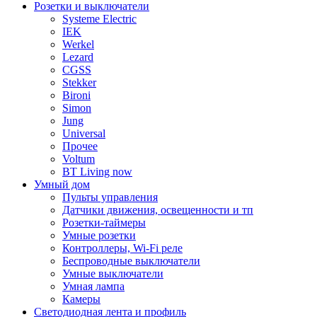
Розетки и выключатели
Systeme Electric
IEK
Werkel
Lezard
CGSS
Stekker
Bironi
Simon
Jung
Universal
Прочее
Voltum
BT Living now
Умный дом
Пульты управления
Датчики движения, освещенности и тп
Розетки-таймеры
Умные розетки
Контроллеры, Wi-Fi реле
Беспроводные выключатели
Умные выключатели
Умная лампа
Камеры
Светодиодная лента и профиль