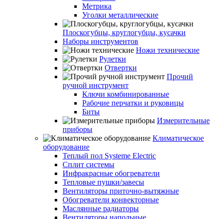
Метрика
Уголки металлические
Плоскогубцы, круглогубцы, кусачки
Наборы инструментов
Ножи технические
Рулетки
Отвертки
Прочий
ручной инструмент
Ключи комбинированные
Рабочие перчатки и руковицы
Биты
Измерительные
приборы
Климатическое
оборудование
Теплый пол Systeme Electric
Сплит системы
Инфракрасные обогреватели
Тепловые пушки/завесы
Вентиляторы приточно-вытяжные
Обогреватели конвекторные
Маслянные радиаторы
Вентиляторы напольные