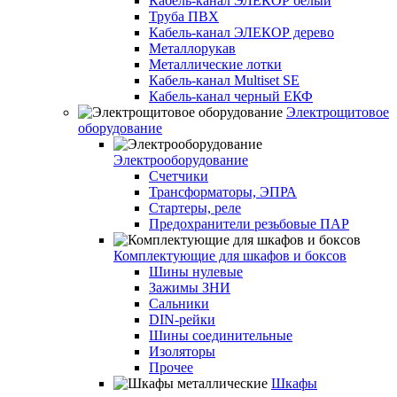
Кабель-канал ЭЛЕКОР белый
Труба ПВХ
Кабель-канал ЭЛЕКОР дерево
Металлорукав
Металлические лотки
Кабель-канал Multiset SE
Кабель-канал черный ЕКФ
Электрощитовое
оборудование
Электрооборудование
Счетчики
Трансформаторы, ЭПРА
Стартеры, реле
Предохранители резьбовые ПАР
Комплектующие для шкафов и боксов
Шины нулевые
Зажимы ЗНИ
Сальники
DIN-рейки
Шины соединительные
Изоляторы
Прочее
Шкафы