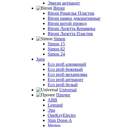
Эмили антрацит
Bironi
Bironi Ришелье Пластик
Bironi рамки декоративные
Bironi витой провод
Bironi Лизетта Керамика
Bironi Лизетта Пластик
Simon
Simon 15
Simon 82
Simon 24
Jung
Eco profi алюминий
Eco profi бежевый
Eco profi механизмы
Eco profi антрацит
Eco profi белый
Universal
Прочее
ABB
Legrand
Эра
OneKeyElectro
Shin Dong-A
Merten