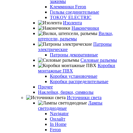
зажимы
Клеммники Feron
Гильзы соединительные
TOKOV ELECTRIC
Изолента
Наконечники
Вилки,
штепсели, разъемы
Патроны
электрические
Патроны декоративные
Силовые разъемы
Коробки
монтажные ПВХ
Коробки установочные
Коробки распределительные
Прочее
Наклейки, бирки, символы
Источники света
Лампы
светодиодные
Navigator
Онлайт
In Home
Feron