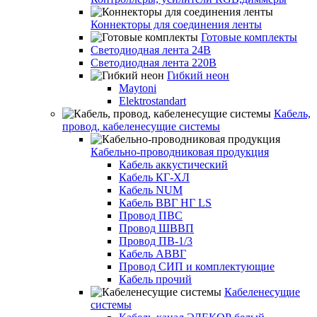
Коннекторы для соединения ленты
Готовые комплекты
Светодиодная лента 24В
Светодиодная лента 220В
Гибкий неон
Maytoni
Elektrostandart
Кабель,
провод, кабеленесущие системы
Кабельно-проводниковая продукция
Кабель аккустический
Кабель КГ-ХЛ
Кабель NUM
Кабель ВВГ НГ LS
Провод ПВС
Провод ШВВП
Провод ПВ-1/3
Кабель АВВГ
Провод СИП и комплектующие
Кабель прочий
Кабеленесущие
системы