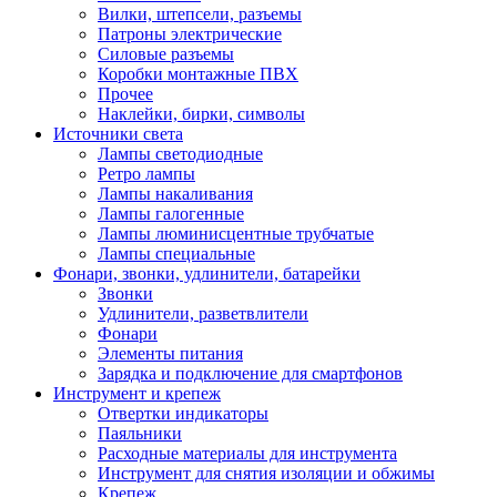
Вилки, штепсели, разъемы
Патроны электрические
Силовые разъемы
Коробки монтажные ПВХ
Прочее
Наклейки, бирки, символы
Источники света
Лампы светодиодные
Ретро лампы
Лампы накаливания
Лампы галогенные
Лампы люминисцентные трубчатые
Лампы специальные
Фонари, звонки, удлинители, батарейки
Звонки
Удлинители, разветвлители
Фонари
Элементы питания
Зарядка и подключение для смартфонов
Инструмент и крепеж
Отвертки индикаторы
Паяльники
Расходные материалы для инструмента
Инструмент для снятия изоляции и обжимы
Крепеж