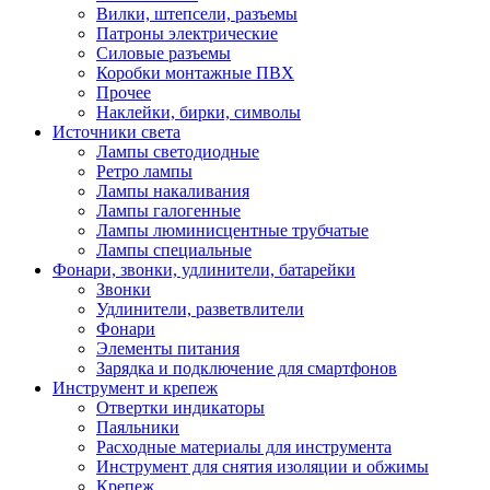
Вилки, штепсели, разъемы
Патроны электрические
Силовые разъемы
Коробки монтажные ПВХ
Прочее
Наклейки, бирки, символы
Источники света
Лампы светодиодные
Ретро лампы
Лампы накаливания
Лампы галогенные
Лампы люминисцентные трубчатые
Лампы специальные
Фонари, звонки, удлинители, батарейки
Звонки
Удлинители, разветвлители
Фонари
Элементы питания
Зарядка и подключение для смартфонов
Инструмент и крепеж
Отвертки индикаторы
Паяльники
Расходные материалы для инструмента
Инструмент для снятия изоляции и обжимы
Крепеж