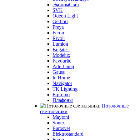
ЭкономСвет
SVK
Odeon Light
Gerhort
Freya
Feron
Rivoli
Lumion
Bogate's
Modelux
Favourite
Arte Lamp
Gauss
In Home
Navigator
TK Lighting
F-promo
Плафоны
Потолочные
светильники
Maytoni
Sonex
Eurosvet
Elektrostandard
Feron