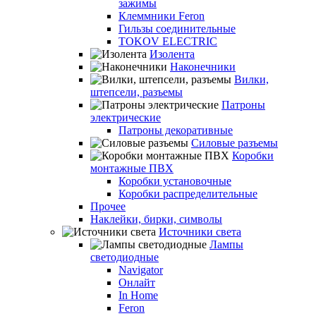
зажимы
Клеммники Feron
Гильзы соединительные
TOKOV ELECTRIC
Изолента
Наконечники
Вилки,
штепсели, разъемы
Патроны
электрические
Патроны декоративные
Силовые разъемы
Коробки
монтажные ПВХ
Коробки установочные
Коробки распределительные
Прочее
Наклейки, бирки, символы
Источники света
Лампы
светодиодные
Navigator
Онлайт
In Home
Feron