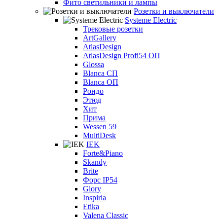
Фито светильники и лампы
Розетки и выключатели
Systeme Electric
Трековые розетки
ArtGallery
AtlasDesign
AtlasDesign Profi54 ОП
Glossa
Blanca СП
Blanca ОП
Рондо
Этюд
Хит
Прима
Wessen 59
MultiDesk
IEK
Forte&Piano
Skandy
Brite
Форс IP54
Glory
Inspiria
Etika
Valena Classic