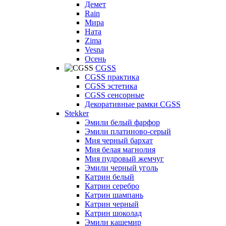
Демет
Rain
Мира
Ната
Zima
Vesna
Осень
CGSS
CGSS практика
CGSS эстетика
CGSS сенсорные
Декоративные рамки CGSS
Stekker
Эмили белый фарфор
Эмили платиново-серый
Мия черный бархат
Мия белая магнолия
Мия пудровый жемчуг
Эмили черный уголь
Катрин белый
Катрин серебро
Катрин шампань
Катрин черный
Катрин шоколад
Эмили кашемир