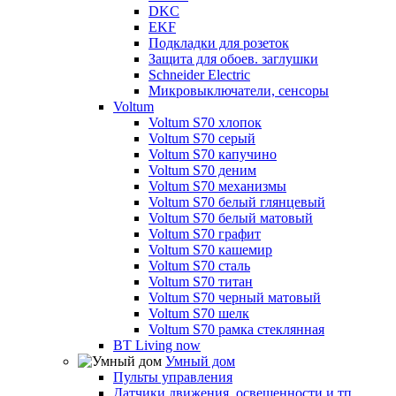
DKC
EKF
Подкладки для розеток
Защита для обоев. заглушки
Schneider Electric
Микровыключатели, сенсоры
Voltum
Voltum S70 хлопок
Voltum S70 серый
Voltum S70 капучино
Voltum S70 деним
Voltum S70 механизмы
Voltum S70 белый глянцевый
Voltum S70 белый матовый
Voltum S70 графит
Voltum S70 кашемир
Voltum S70 сталь
Voltum S70 титан
Voltum S70 черный матовый
Voltum S70 шелк
Voltum S70 рамка стеклянная
BT Living now
Умный дом
Пульты управления
Датчики движения, освещенности и тп