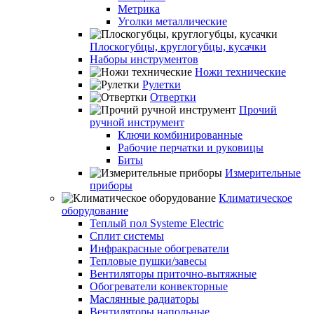
Метрика
Уголки металлические
Плоскогубцы, круглогубцы, кусачки
Наборы инструментов
Ножи технические
Рулетки
Отвертки
Прочий
ручной инструмент
Ключи комбинированные
Рабочие перчатки и руковицы
Биты
Измерительные
приборы
Климатическое
оборудование
Теплый пол Systeme Electric
Сплит системы
Инфракрасные обогреватели
Тепловые пушки/завесы
Вентиляторы приточно-вытяжные
Обогреватели конвекторные
Маслянные радиаторы
Вентиляторы напольные