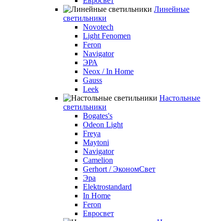
Евросвет
Линейные
светильники
Novotech
Light Fenomen
Feron
Navigator
ЭРА
Neox / In Home
Gauss
Leek
Настольные
светильники
Bogates's
Odeon Light
Freya
Maytoni
Navigator
Camelion
Gerhort / ЭкономСвет
Эра
Elektrostandard
In Home
Feron
Евросвет