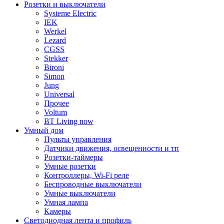
Розетки и выключатели
Systeme Electric
IEK
Werkel
Lezard
CGSS
Stekker
Bironi
Simon
Jung
Universal
Прочее
Voltum
BT Living now
Умный дом
Пульты управления
Датчики движения, освещенности и тп
Розетки-таймеры
Умные розетки
Контроллеры, Wi-Fi реле
Беспроводные выключатели
Умные выключатели
Умная лампа
Камеры
Светодиодная лента и профиль