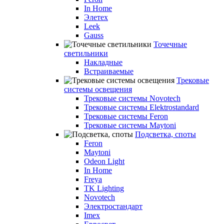
In Home
Элетех
Leek
Gauss
Точечные
светильники
Накладные
Встраиваемые
Трековые
системы освещения
Трековые системы Novotech
Трековые системы Elektrostandard
Трековые системы Feron
Трековые системы Maytoni
Подсветка, споты
Feron
Maytoni
Odeon Light
In Home
Freya
TK Lighting
Novotech
Электростандарт
Imex