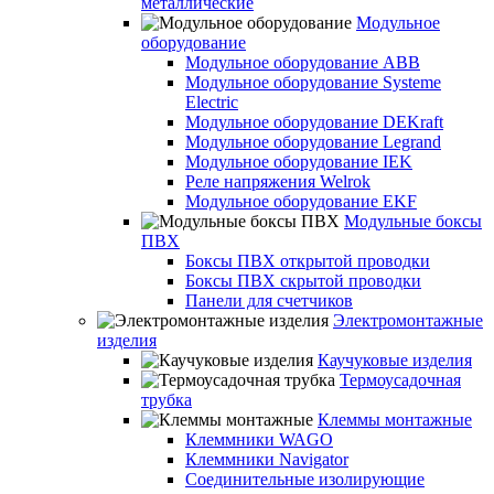
металлические
Модульное
оборудование
Модульное оборудование ABB
Модульное оборудование Systeme
Electric
Модульное оборудование DEKraft
Модульное оборудование Legrand
Модульное оборудование IEK
Реле напряжения Welrok
Модульное оборудование EKF
Модульные боксы
ПВХ
Боксы ПВХ открытой проводки
Боксы ПВХ скрытой проводки
Панели для счетчиков
Электромонтажные
изделия
Каучуковые изделия
Термоусадочная
трубка
Клеммы монтажные
Клеммники WAGO
Клеммники Navigator
Соединительные изолирующие