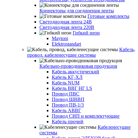
Коннекторы для соединения ленты
Готовые комплекты
Светодиодная лента 24В
Светодиодная лента 220В
Гибкий неон
Maytoni
Elektrostandart
Кабель,
провод, кабеленесущие системы
Кабельно-проводниковая продукция
Кабель аккустический
Кабель КГ-ХЛ
Кабель NUM
Кабель ВВГ НГ LS
Провод ПВС
Провод ШВВП
Провод ПВ-1/3
Кабель АВВГ
Провод СИП и комплектующие
Кабель прочий
Кабеленесущие
системы