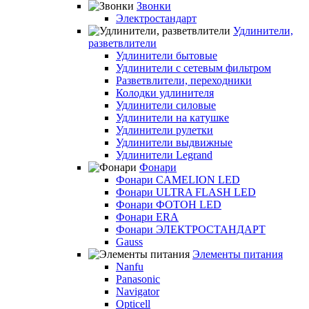
Звонки
Электростандарт
Удлинители,
разветвлители
Удлинители бытовые
Удлинители с сетевым фильтром
Разветвлители, переходники
Колодки удлинителя
Удлинители силовые
Удлинители на катушке
Удлинители рулетки
Удлинители выдвижные
Удлинители Legrand
Фонари
Фонари CAMELION LED
Фонари ULTRA FLASH LED
Фонари ФОТОН LED
Фонари ERA
Фонари ЭЛЕКТРОСТАНДАРТ
Gauss
Элементы питания
Nanfu
Panasonic
Navigator
Opticell