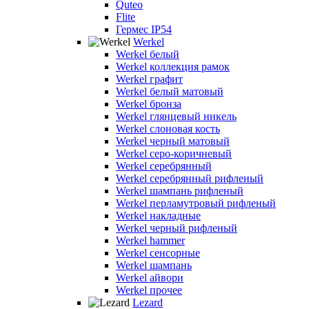
Quteo
Flite
Гермес IP54
Werkel
Werkel белый
Werkel коллекция рамок
Werkel графит
Werkel белый матовый
Werkel бронза
Werkel глянцевый никель
Werkel слоновая кость
Werkel черный матовый
Werkel серо-коричневый
Werkel серебрянный
Werkel серебрянный рифленый
Werkel шампань рифленый
Werkel перламутровый рифленый
Werkel накладные
Werkel черный рифленый
Werkel hammer
Werkel сенсорные
Werkel шампань
Werkel айвори
Werkel прочее
Lezard