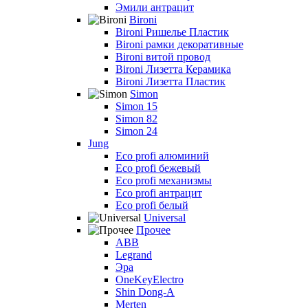
Эмили антрацит
Bironi
Bironi Ришелье Пластик
Bironi рамки декоративные
Bironi витой провод
Bironi Лизетта Керамика
Bironi Лизетта Пластик
Simon
Simon 15
Simon 82
Simon 24
Jung
Eco profi алюминий
Eco profi бежевый
Eco profi механизмы
Eco profi антрацит
Eco profi белый
Universal
Прочее
ABB
Legrand
Эра
OneKeyElectro
Shin Dong-A
Merten