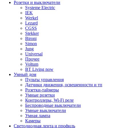
Розетки и выключатели
Systeme Electric
IEK
Werkel
Lezard
CGSS
Stekker
Bironi
Simon
Jung
Universal
Прочее
Voltum
BT Living now
Умный дом
Пульты управления
Датчики движения, освещенности и тп
Розетки-таймеры
Умные розетки
Контроллеры, Wi-Fi реле
Беспроводные выключатели
Умные выключатели
Умная лампа
Камеры
Светодиодная лента и профиль