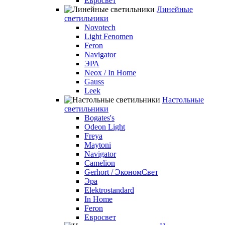
Евросвет
Линейные
светильники
Novotech
Light Fenomen
Feron
Navigator
ЭРА
Neox / In Home
Gauss
Leek
Настольные
светильники
Bogates's
Odeon Light
Freya
Maytoni
Navigator
Camelion
Gerhort / ЭкономСвет
Эра
Elektrostandard
In Home
Feron
Евросвет