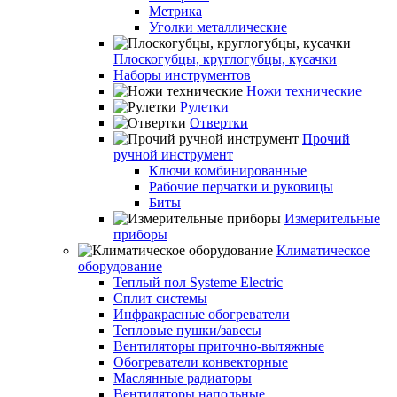
Метрика
Уголки металлические
Плоскогубцы, круглогубцы, кусачки
Наборы инструментов
Ножи технические
Рулетки
Отвертки
Прочий
ручной инструмент
Ключи комбинированные
Рабочие перчатки и руковицы
Биты
Измерительные
приборы
Климатическое
оборудование
Теплый пол Systeme Electric
Сплит системы
Инфракрасные обогреватели
Тепловые пушки/завесы
Вентиляторы приточно-вытяжные
Обогреватели конвекторные
Маслянные радиаторы
Вентиляторы напольные