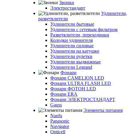
Звонки
Электростандарт
Удлинители,
разветвлители
Удлинители бытовые
Удлинители с сетевым фильтром
Разветвлители, переходники
Колодки удлинителя
Удлинители силовые
Удлинители на катушке
Удлинители рулетки
Удлинители выдвижные
Удлинители Legrand
Фонари
Фонари CAMELION LED
Фонари ULTRA FLASH LED
Фонари ФОТОН LED
Фонари ERA
Фонари ЭЛЕКТРОСТАНДАРТ
Gauss
Элементы питания
Nanfu
Panasonic
Navigator
Opticell