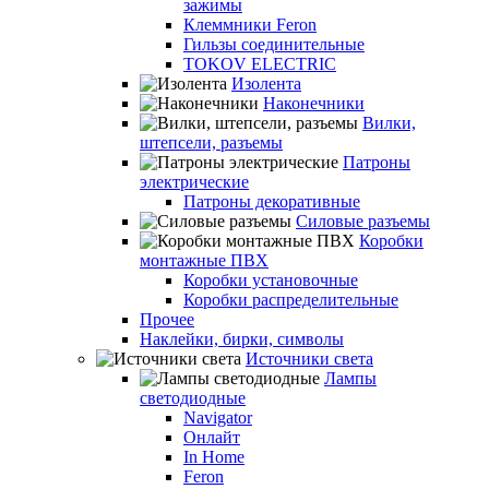
зажимы
Клеммники Feron
Гильзы соединительные
TOKOV ELECTRIC
Изолента
Наконечники
Вилки,
штепсели, разъемы
Патроны
электрические
Патроны декоративные
Силовые разъемы
Коробки
монтажные ПВХ
Коробки установочные
Коробки распределительные
Прочее
Наклейки, бирки, символы
Источники света
Лампы
светодиодные
Navigator
Онлайт
In Home
Feron