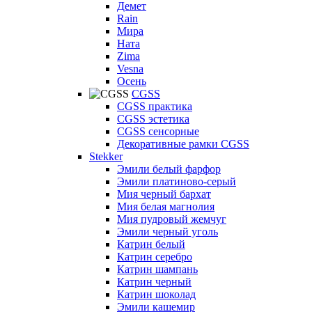
Демет
Rain
Мира
Ната
Zima
Vesna
Осень
CGSS
CGSS практика
CGSS эстетика
CGSS сенсорные
Декоративные рамки CGSS
Stekker
Эмили белый фарфор
Эмили платиново-серый
Мия черный бархат
Мия белая магнолия
Мия пудровый жемчуг
Эмили черный уголь
Катрин белый
Катрин серебро
Катрин шампань
Катрин черный
Катрин шоколад
Эмили кашемир