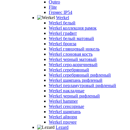
Quteo
Flite
Гермес IP54
Werkel
Werkel белый
Werkel коллекция рамок
Werkel графит
Werkel белый матовый
Werkel бронза
Werkel глянцевый никель
Werkel слоновая кость
Werkel черный матовый
Werkel серо-коричневый
Werkel серебрянный
Werkel серебрянный рифленый
Werkel шампань рифленый
Werkel перламутровый рифленый
Werkel накладные
Werkel черный рифленый
Werkel hammer
Werkel сенсорные
Werkel шампань
Werkel айвори
Werkel прочее
Lezard