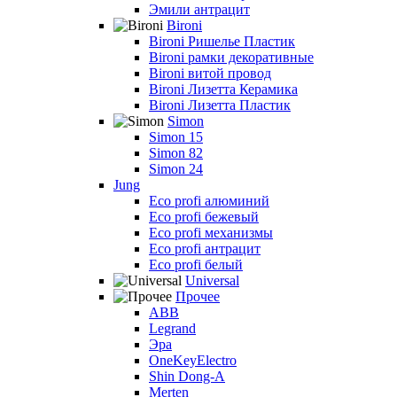
Эмили антрацит
Bironi
Bironi Ришелье Пластик
Bironi рамки декоративные
Bironi витой провод
Bironi Лизетта Керамика
Bironi Лизетта Пластик
Simon
Simon 15
Simon 82
Simon 24
Jung
Eco profi алюминий
Eco profi бежевый
Eco profi механизмы
Eco profi антрацит
Eco profi белый
Universal
Прочее
ABB
Legrand
Эра
OneKeyElectro
Shin Dong-A
Merten