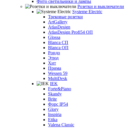
Фито светильники и лампы
Розетки и выключатели
Systeme Electric
Трековые розетки
ArtGallery
AtlasDesign
AtlasDesign Profi54 ОП
Glossa
Blanca СП
Blanca ОП
Рондо
Этюд
Хит
Прима
Wessen 59
MultiDesk
IEK
Forte&Piano
Skandy
Brite
Форс IP54
Glory
Inspiria
Etika
Valena Classic