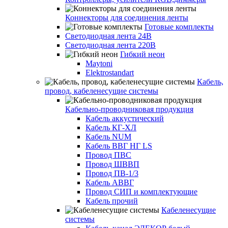
Коннекторы для соединения ленты
Готовые комплекты
Светодиодная лента 24В
Светодиодная лента 220В
Гибкий неон
Maytoni
Elektrostandart
Кабель,
провод, кабеленесущие системы
Кабельно-проводниковая продукция
Кабель аккустический
Кабель КГ-ХЛ
Кабель NUM
Кабель ВВГ НГ LS
Провод ПВС
Провод ШВВП
Провод ПВ-1/3
Кабель АВВГ
Провод СИП и комплектующие
Кабель прочий
Кабеленесущие
системы