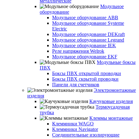
металлические
Модульное
оборудование
Модульное оборудование ABB
Модульное оборудование Systeme
Electric
Модульное оборудование DEKraft
Модульное оборудование Legrand
Модульное оборудование IEK
Реле напряжения Welrok
Модульное оборудование EKF
Модульные боксы
ПВХ
Боксы ПВХ открытой проводки
Боксы ПВХ скрытой проводки
Панели для счетчиков
Электромонтажные
изделия
Каучуковые изделия
Термоусадочная
трубка
Клеммы монтажные
Клеммники WAGO
Клеммники Navigator
Соединительные изолирующие