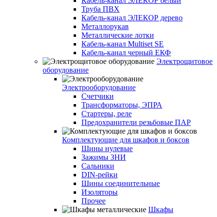
Кабель-канал ЭЛЕКОР белый
Труба ПВХ
Кабель-канал ЭЛЕКОР дерево
Металлорукав
Металлические лотки
Кабель-канал Multiset SE
Кабель-канал черный ЕКФ
Электрощитовое
оборудование
Электрооборудование
Счетчики
Трансформаторы, ЭПРА
Стартеры, реле
Предохранители резьбовые ПАР
Комплектующие для шкафов и боксов
Шины нулевые
Зажимы ЗНИ
Сальники
DIN-рейки
Шины соединительные
Изоляторы
Прочее
Шкафы