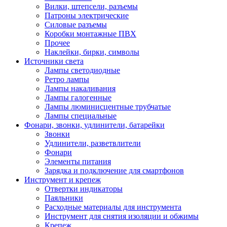
Вилки, штепсели, разъемы
Патроны электрические
Силовые разъемы
Коробки монтажные ПВХ
Прочее
Наклейки, бирки, символы
Источники света
Лампы светодиодные
Ретро лампы
Лампы накаливания
Лампы галогенные
Лампы люминисцентные трубчатые
Лампы специальные
Фонари, звонки, удлинители, батарейки
Звонки
Удлинители, разветвлители
Фонари
Элементы питания
Зарядка и подключение для смартфонов
Инструмент и крепеж
Отвертки индикаторы
Паяльники
Расходные материалы для инструмента
Инструмент для снятия изоляции и обжимы
Крепеж