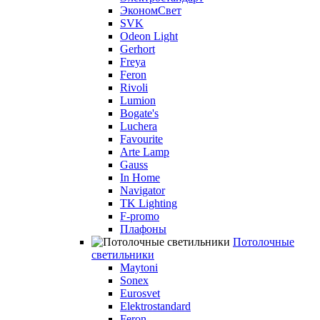
ЭкономСвет
SVK
Odeon Light
Gerhort
Freya
Feron
Rivoli
Lumion
Bogate's
Luchera
Favourite
Arte Lamp
Gauss
In Home
Navigator
TK Lighting
F-promo
Плафоны
Потолочные
светильники
Maytoni
Sonex
Eurosvet
Elektrostandard
Feron