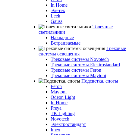
In Home
Элетех
Leek
Gauss
Точечные
светильники
Накладные
Встраиваемые
Трековые
системы освещения
Трековые системы Novotech
Трековые системы Elektrostandard
Трековые системы Feron
Трековые системы Maytoni
Подсветка, споты
Feron
Maytoni
Odeon Light
In Home
Freya
TK Lighting
Novotech
Электростандарт
Imex