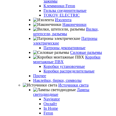
зажимы
Клеммники Feron
Гильзы соединительные
TOKOV ELECTRIC
Изолента
Наконечники
Вилки,
штепсели, разъемы
Патроны
электрические
Патроны декоративные
Силовые разъемы
Коробки
монтажные ПВХ
Коробки установочные
Коробки распределительные
Прочее
Наклейки, бирки, символы
Источники света
Лампы
светодиодные
Navigator
Онлайт
In Home
Feron