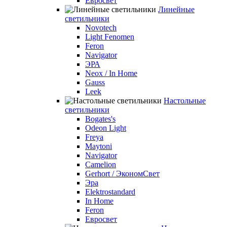
Евросвет
Линейные
светильники
Novotech
Light Fenomen
Feron
Navigator
ЭРА
Neox / In Home
Gauss
Leek
Настольные
светильники
Bogates's
Odeon Light
Freya
Maytoni
Navigator
Camelion
Gerhort / ЭкономСвет
Эра
Elektrostandard
In Home
Feron
Евросвет