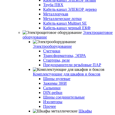
Кабель-канал ЭЛЕКОР белый
Труба ПВХ
Кабель-канал ЭЛЕКОР дерево
Металлорукав
Металлические лотки
Кабель-канал Multiset SE
Кабель-канал черный ЕКФ
Электрощитовое
оборудование
Электрооборудование
Счетчики
Трансформаторы, ЭПРА
Стартеры, реле
Предохранители резьбовые ПАР
Комплектующие для шкафов и боксов
Шины нулевые
Зажимы ЗНИ
Сальники
DIN-рейки
Шины соединительные
Изоляторы
Прочее
Шкафы