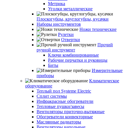
Метрика
Уголки металлические
Плоскогубцы, круглогубцы, кусачки
Наборы инструментов
Ножи технические
Рулетки
Отвертки
Прочий
ручной инструмент
Ключи комбинированные
Рабочие перчатки и руковицы
Биты
Измерительные
приборы
Климатическое
оборудование
Теплый пол Systeme Electric
Сплит системы
Инфракрасные обогреватели
Тепловые пушки/завесы
Вентиляторы приточно-вытяжные
Обогреватели конвекторные
Маслянные радиаторы
Вентиляторы напольные