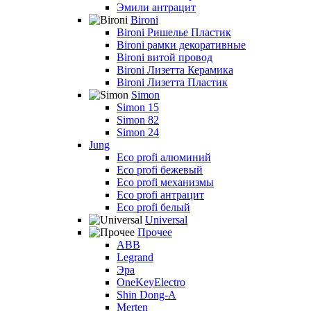
Эмили антрацит
Bironi
Bironi Ришелье Пластик
Bironi рамки декоративные
Bironi витой провод
Bironi Лизетта Керамика
Bironi Лизетта Пластик
Simon
Simon 15
Simon 82
Simon 24
Jung
Eco profi алюминий
Eco profi бежевый
Eco profi механизмы
Eco profi антрацит
Eco profi белый
Universal
Прочее
ABB
Legrand
Эра
OneKeyElectro
Shin Dong-A
Merten