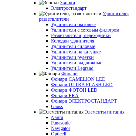
Звонки
Электростандарт
Удлинители,
разветвлители
Удлинители бытовые
Удлинители с сетевым фильтром
Разветвлители, переходники
Колодки удлинителя
Удлинители силовые
Удлинители на катушке
Удлинители рулетки
Удлинители выдвижные
Удлинители Legrand
Фонари
Фонари CAMELION LED
Фонари ULTRA FLASH LED
Фонари ФОТОН LED
Фонари ERA
Фонари ЭЛЕКТРОСТАНДАРТ
Gauss
Элементы питания
Nanfu
Panasonic
Navigator
Opticell