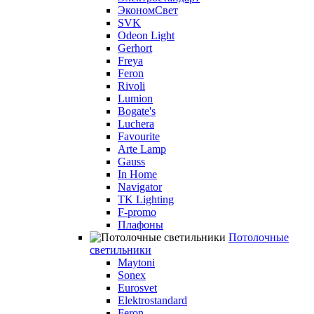
ЭкономСвет
SVK
Odeon Light
Gerhort
Freya
Feron
Rivoli
Lumion
Bogate's
Luchera
Favourite
Arte Lamp
Gauss
In Home
Navigator
TK Lighting
F-promo
Плафоны
Потолочные
светильники
Maytoni
Sonex
Eurosvet
Elektrostandard
Feron