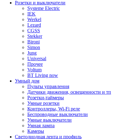
Розетки и выключатели
Systeme Electric
IEK
Werkel
Lezard
CGSS
Stekker
Bironi
Simon
Jung
Universal
Прочее
Voltum
BT Living now
Умный дом
Пульты управления
Датчики движения, освещенности и тп
Розетки-таймеры
Умные розетки
Контроллеры, Wi-Fi реле
Беспроводные выключатели
Умные выключатели
Умная лампа
Камеры
Светодиодная лента и профиль