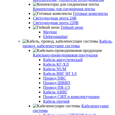
Коннекторы для соединения ленты
Готовые комплекты
Светодиодная лента 24В
Светодиодная лента 220В
Гибкий неон
Maytoni
Elektrostandart
Кабель,
провод, кабеленесущие системы
Кабельно-проводниковая продукция
Кабель аккустический
Кабель КГ-ХЛ
Кабель NUM
Кабель ВВГ НГ LS
Провод ПВС
Провод ШВВП
Провод ПВ-1/3
Кабель АВВГ
Провод СИП и комплектующие
Кабель прочий
Кабеленесущие
системы