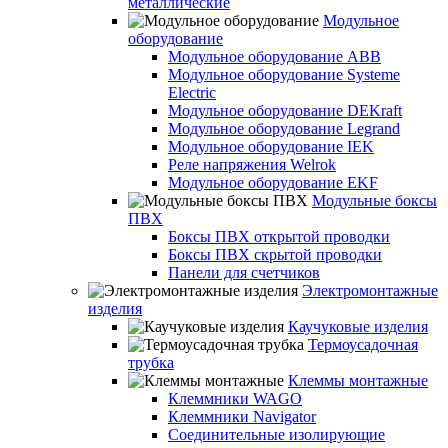
металлические
Модульное
оборудование
Модульное оборудование ABB
Модульное оборудование Systeme
Electric
Модульное оборудование DEKraft
Модульное оборудование Legrand
Модульное оборудование IEK
Реле напряжения Welrok
Модульное оборудование EKF
Модульные боксы
ПВХ
Боксы ПВХ открытой проводки
Боксы ПВХ скрытой проводки
Панели для счетчиков
Электромонтажные
изделия
Каучуковые изделия
Термоусадочная
трубка
Клеммы монтажные
Клеммники WAGO
Клеммники Navigator
Соединительные изолирующие