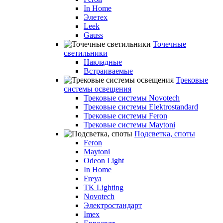
In Home
Элетех
Leek
Gauss
Точечные
светильники
Накладные
Встраиваемые
Трековые
системы освещения
Трековые системы Novotech
Трековые системы Elektrostandard
Трековые системы Feron
Трековые системы Maytoni
Подсветка, споты
Feron
Maytoni
Odeon Light
In Home
Freya
TK Lighting
Novotech
Электростандарт
Imex