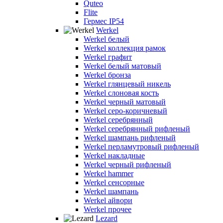
Quteo
Flite
Гермес IP54
Werkel
Werkel белый
Werkel коллекция рамок
Werkel графит
Werkel белый матовый
Werkel бронза
Werkel глянцевый никель
Werkel слоновая кость
Werkel черный матовый
Werkel серо-коричневый
Werkel серебрянный
Werkel серебрянный рифленый
Werkel шампань рифленый
Werkel перламутровый рифленый
Werkel накладные
Werkel черный рифленый
Werkel hammer
Werkel сенсорные
Werkel шампань
Werkel айвори
Werkel прочее
Lezard