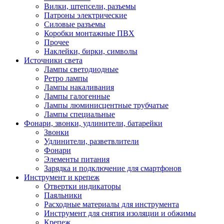
Вилки, штепсели, разъемы
Патроны электрические
Силовые разъемы
Коробки монтажные ПВХ
Прочее
Наклейки, бирки, символы
Источники света
Лампы светодиодные
Ретро лампы
Лампы накаливания
Лампы галогенные
Лампы люминисцентные трубчатые
Лампы специальные
Фонари, звонки, удлинители, батарейки
Звонки
Удлинители, разветвлители
Фонари
Элементы питания
Зарядка и подключение для смартфонов
Инструмент и крепеж
Отвертки индикаторы
Паяльники
Расходные материалы для инструмента
Инструмент для снятия изоляции и обжимы
Крепеж