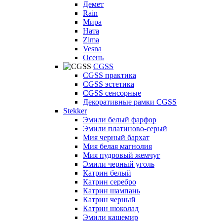
Демет
Rain
Мира
Ната
Zima
Vesna
Осень
CGSS
CGSS практика
CGSS эстетика
CGSS сенсорные
Декоративные рамки CGSS
Stekker
Эмили белый фарфор
Эмили платиново-серый
Мия черный бархат
Мия белая магнолия
Мия пудровый жемчуг
Эмили черный уголь
Катрин белый
Катрин серебро
Катрин шампань
Катрин черный
Катрин шоколад
Эмили кашемир