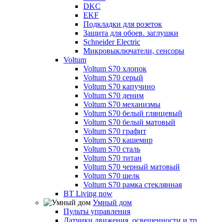
DKC
EKF
Подкладки для розеток
Защита для обоев. заглушки
Schneider Electric
Микровыключатели, сенсоры
Voltum
Voltum S70 хлопок
Voltum S70 серый
Voltum S70 капучино
Voltum S70 деним
Voltum S70 механизмы
Voltum S70 белый глянцевый
Voltum S70 белый матовый
Voltum S70 графит
Voltum S70 кашемир
Voltum S70 сталь
Voltum S70 титан
Voltum S70 черный матовый
Voltum S70 шелк
Voltum S70 рамка стеклянная
BT Living now
Умный дом
Пульты управления
Датчики движения, освещенности и тп