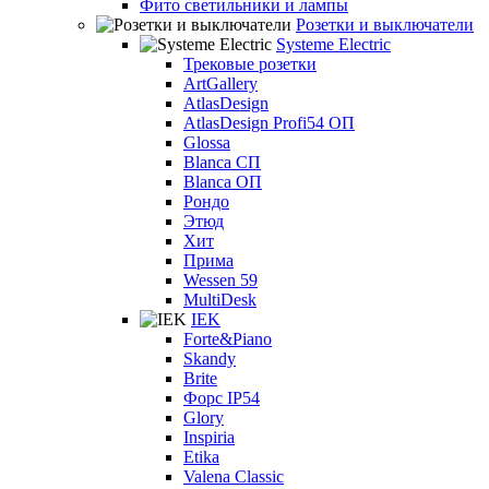
Фито светильники и лампы
Розетки и выключатели
Systeme Electric
Трековые розетки
ArtGallery
AtlasDesign
AtlasDesign Profi54 ОП
Glossa
Blanca СП
Blanca ОП
Рондо
Этюд
Хит
Прима
Wessen 59
MultiDesk
IEK
Forte&Piano
Skandy
Brite
Форс IP54
Glory
Inspiria
Etika
Valena Classic