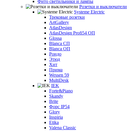
Фито светильники и лампы
Розетки и выключатели
Systeme Electric
Трековые розетки
ArtGallery
AtlasDesign
AtlasDesign Profi54 ОП
Glossa
Blanca СП
Blanca ОП
Рондо
Этюд
Хит
Прима
Wessen 59
MultiDesk
IEK
Forte&Piano
Skandy
Brite
Форс IP54
Glory
Inspiria
Etika
Valena Classic