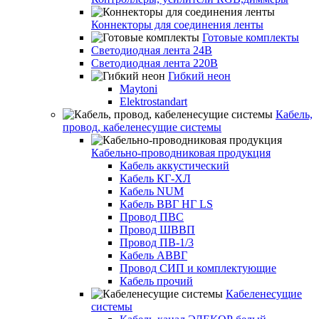
Коннекторы для соединения ленты
Готовые комплекты
Светодиодная лента 24В
Светодиодная лента 220В
Гибкий неон
Maytoni
Elektrostandart
Кабель,
провод, кабеленесущие системы
Кабельно-проводниковая продукция
Кабель аккустический
Кабель КГ-ХЛ
Кабель NUM
Кабель ВВГ НГ LS
Провод ПВС
Провод ШВВП
Провод ПВ-1/3
Кабель АВВГ
Провод СИП и комплектующие
Кабель прочий
Кабеленесущие
системы