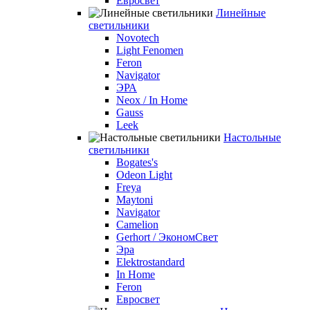
Евросвет
Линейные
светильники
Novotech
Light Fenomen
Feron
Navigator
ЭРА
Neox / In Home
Gauss
Leek
Настольные
светильники
Bogates's
Odeon Light
Freya
Maytoni
Navigator
Camelion
Gerhort / ЭкономСвет
Эра
Elektrostandard
In Home
Feron
Евросвет