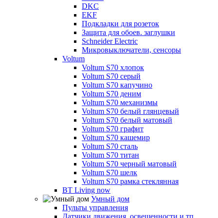
DKC
EKF
Подкладки для розеток
Защита для обоев. заглушки
Schneider Electric
Микровыключатели, сенсоры
Voltum
Voltum S70 хлопок
Voltum S70 серый
Voltum S70 капучино
Voltum S70 деним
Voltum S70 механизмы
Voltum S70 белый глянцевый
Voltum S70 белый матовый
Voltum S70 графит
Voltum S70 кашемир
Voltum S70 сталь
Voltum S70 титан
Voltum S70 черный матовый
Voltum S70 шелк
Voltum S70 рамка стеклянная
BT Living now
Умный дом
Пульты управления
Датчики движения, освещенности и тп