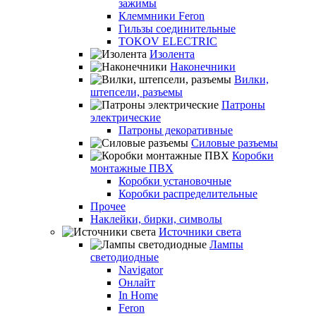
зажимы
Клеммники Feron
Гильзы соединительные
TOKOV ELECTRIC
Изолента
Наконечники
Вилки,
штепсели, разъемы
Патроны
электрические
Патроны декоративные
Силовые разъемы
Коробки
монтажные ПВХ
Коробки установочные
Коробки распределительные
Прочее
Наклейки, бирки, символы
Источники света
Лампы
светодиодные
Navigator
Онлайт
In Home
Feron