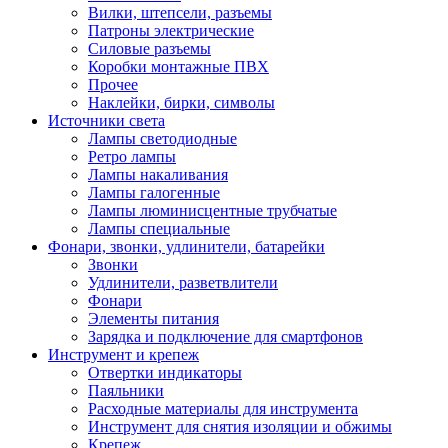
Вилки, штепсели, разъемы
Патроны электрические
Силовые разъемы
Коробки монтажные ПВХ
Прочее
Наклейки, бирки, символы
Источники света
Лампы светодиодные
Ретро лампы
Лампы накаливания
Лампы галогенные
Лампы люминисцентные трубчатые
Лампы специальные
Фонари, звонки, удлинители, батарейки
Звонки
Удлинители, разветвлители
Фонари
Элементы питания
Зарядка и подключение для смартфонов
Инструмент и крепеж
Отвертки индикаторы
Паяльники
Расходные материалы для инструмента
Инструмент для снятия изоляции и обжимы
Крепеж