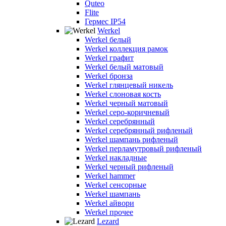
Quteo
Flite
Гермес IP54
Werkel
Werkel белый
Werkel коллекция рамок
Werkel графит
Werkel белый матовый
Werkel бронза
Werkel глянцевый никель
Werkel слоновая кость
Werkel черный матовый
Werkel серо-коричневый
Werkel серебрянный
Werkel серебрянный рифленый
Werkel шампань рифленый
Werkel перламутровый рифленый
Werkel накладные
Werkel черный рифленый
Werkel hammer
Werkel сенсорные
Werkel шампань
Werkel айвори
Werkel прочее
Lezard