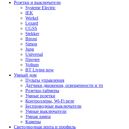
Розетки и выключатели
Systeme Electric
IEK
Werkel
Lezard
CGSS
Stekker
Bironi
Simon
Jung
Universal
Прочее
Voltum
BT Living now
Умный дом
Пульты управления
Датчики движения, освещенности и тп
Розетки-таймеры
Умные розетки
Контроллеры, Wi-Fi реле
Беспроводные выключатели
Умные выключатели
Умная лампа
Камеры
Светодиодная лента и профиль