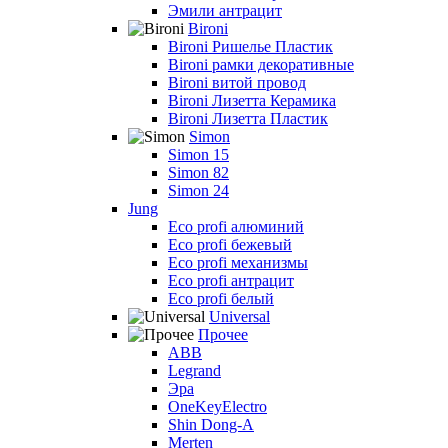
Эмили антрацит
Bironi
Bironi Ришелье Пластик
Bironi рамки декоративные
Bironi витой провод
Bironi Лизетта Керамика
Bironi Лизетта Пластик
Simon
Simon 15
Simon 82
Simon 24
Jung
Eco profi алюминий
Eco profi бежевый
Eco profi механизмы
Eco profi антрацит
Eco profi белый
Universal
Прочее
ABB
Legrand
Эра
OneKeyElectro
Shin Dong-A
Merten