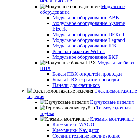
металлические
Модульное
оборудование
Модульное оборудование ABB
Модульное оборудование Systeme
Electric
Модульное оборудование DEKraft
Модульное оборудование Legrand
Модульное оборудование IEK
Реле напряжения Welrok
Модульное оборудование EKF
Модульные боксы
ПВХ
Боксы ПВХ открытой проводки
Боксы ПВХ скрытой проводки
Панели для счетчиков
Электромонтажные
изделия
Каучуковые изделия
Термоусадочная
трубка
Клеммы монтажные
Клеммники WAGO
Клеммники Navigator
Соединительные изолирующие