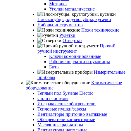
Метрика
Уголки металлические
Плоскогубцы, круглогубцы, кусачки
Наборы инструментов
Ножи технические
Рулетки
Отвертки
Прочий
ручной инструмент
Ключи комбинированные
Рабочие перчатки и руковицы
Биты
Измерительные
приборы
Климатическое
оборудование
Теплый пол Systeme Electric
Сплит системы
Инфракрасные обогреватели
Тепловые пушки/завесы
Вентиляторы приточно-вытяжные
Обогреватели конвекторные
Маслянные радиаторы
Вентиляторы напольные