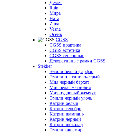
Демет
Rain
Мира
Ната
Zima
Vesna
Осень
CGSS
CGSS практика
CGSS эстетика
CGSS сенсорные
Декоративные рамки CGSS
Stekker
Эмили белый фарфор
Эмили платиново-серый
Мия черный бархат
Мия белая магнолия
Мия пудровый жемчуг
Эмили черный уголь
Катрин белый
Катрин серебро
Катрин шампань
Катрин черный
Катрин шоколад
Эмили кашемир