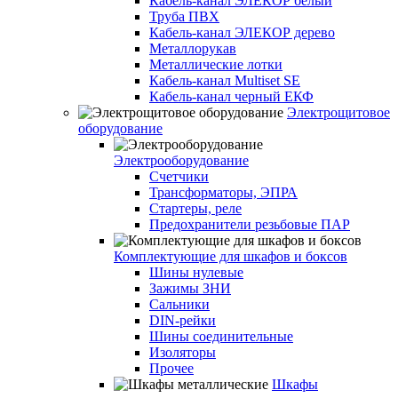
Кабель-канал ЭЛЕКОР белый
Труба ПВХ
Кабель-канал ЭЛЕКОР дерево
Металлорукав
Металлические лотки
Кабель-канал Multiset SE
Кабель-канал черный ЕКФ
Электрощитовое
оборудование
Электрооборудование
Счетчики
Трансформаторы, ЭПРА
Стартеры, реле
Предохранители резьбовые ПАР
Комплектующие для шкафов и боксов
Шины нулевые
Зажимы ЗНИ
Сальники
DIN-рейки
Шины соединительные
Изоляторы
Прочее
Шкафы