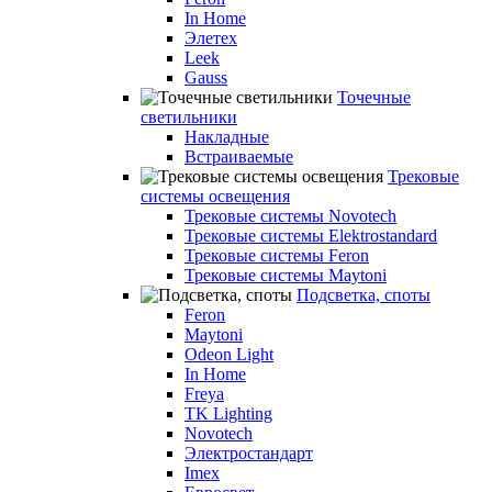
In Home
Элетех
Leek
Gauss
Точечные
светильники
Накладные
Встраиваемые
Трековые
системы освещения
Трековые системы Novotech
Трековые системы Elektrostandard
Трековые системы Feron
Трековые системы Maytoni
Подсветка, споты
Feron
Maytoni
Odeon Light
In Home
Freya
TK Lighting
Novotech
Электростандарт
Imex