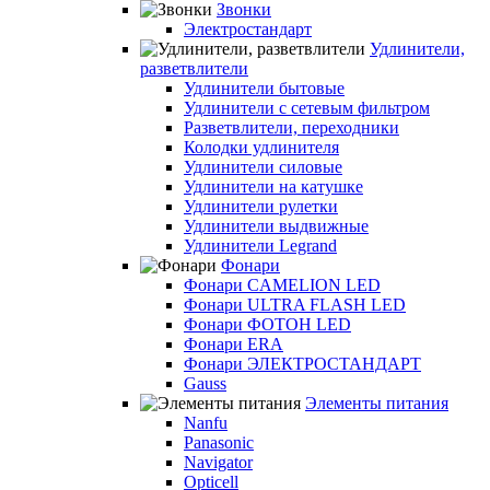
Звонки
Электростандарт
Удлинители,
разветвлители
Удлинители бытовые
Удлинители с сетевым фильтром
Разветвлители, переходники
Колодки удлинителя
Удлинители силовые
Удлинители на катушке
Удлинители рулетки
Удлинители выдвижные
Удлинители Legrand
Фонари
Фонари CAMELION LED
Фонари ULTRA FLASH LED
Фонари ФОТОН LED
Фонари ERA
Фонари ЭЛЕКТРОСТАНДАРТ
Gauss
Элементы питания
Nanfu
Panasonic
Navigator
Opticell