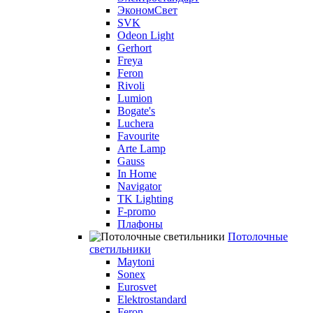
ЭкономСвет
SVK
Odeon Light
Gerhort
Freya
Feron
Rivoli
Lumion
Bogate's
Luchera
Favourite
Arte Lamp
Gauss
In Home
Navigator
TK Lighting
F-promo
Плафоны
Потолочные
светильники
Maytoni
Sonex
Eurosvet
Elektrostandard
Feron