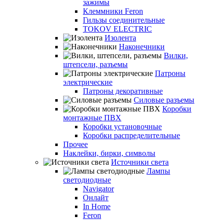
зажимы
Клеммники Feron
Гильзы соединительные
TOKOV ELECTRIC
Изолента
Наконечники
Вилки,
штепсели, разъемы
Патроны
электрические
Патроны декоративные
Силовые разъемы
Коробки
монтажные ПВХ
Коробки установочные
Коробки распределительные
Прочее
Наклейки, бирки, символы
Источники света
Лампы
светодиодные
Navigator
Онлайт
In Home
Feron