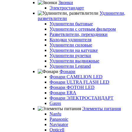
Звонки
Электростандарт
Удлинители,
разветвлители
Удлинители бытовые
Удлинители с сетевым фильтром
Разветвлители, переходники
Колодки удлинителя
Удлинители силовые
Удлинители на катушке
Удлинители рулетки
Удлинители выдвижные
Удлинители Legrand
Фонари
Фонари CAMELION LED
Фонари ULTRA FLASH LED
Фонари ФОТОН LED
Фонари ERA
Фонари ЭЛЕКТРОСТАНДАРТ
Gauss
Элементы питания
Nanfu
Panasonic
Navigator
Opticell