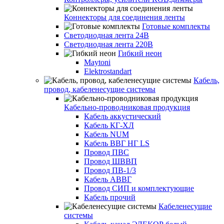
Коннекторы для соединения ленты
Готовые комплекты
Светодиодная лента 24В
Светодиодная лента 220В
Гибкий неон
Maytoni
Elektrostandart
Кабель,
провод, кабеленесущие системы
Кабельно-проводниковая продукция
Кабель аккустический
Кабель КГ-ХЛ
Кабель NUM
Кабель ВВГ НГ LS
Провод ПВС
Провод ШВВП
Провод ПВ-1/3
Кабель АВВГ
Провод СИП и комплектующие
Кабель прочий
Кабеленесущие
системы