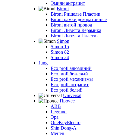
Эмили антрацит
Bironi
Bironi Ришелье Пластик
Bironi рамки декоративные
Bironi витой провод
Bironi Лизетта Керамика
Bironi Лизетта Пластик
Simon
Simon 15
Simon 82
Simon 24
Jung
Eco profi алюминий
Eco profi бежевый
Eco profi механизмы
Eco profi антрацит
Eco profi белый
Universal
Прочее
ABB
Legrand
Эра
OneKeyElectro
Shin Dong-A
Merten