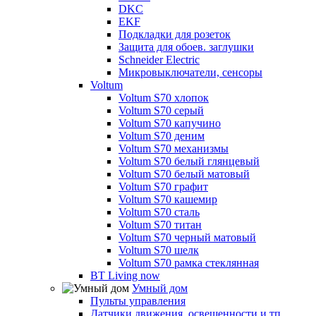
DKC
EKF
Подкладки для розеток
Защита для обоев. заглушки
Schneider Electric
Микровыключатели, сенсоры
Voltum
Voltum S70 хлопок
Voltum S70 серый
Voltum S70 капучино
Voltum S70 деним
Voltum S70 механизмы
Voltum S70 белый глянцевый
Voltum S70 белый матовый
Voltum S70 графит
Voltum S70 кашемир
Voltum S70 сталь
Voltum S70 титан
Voltum S70 черный матовый
Voltum S70 шелк
Voltum S70 рамка стеклянная
BT Living now
Умный дом
Пульты управления
Датчики движения, освещенности и тп