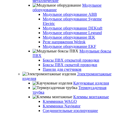
металлические
Модульное
оборудование
Модульное оборудование ABB
Модульное оборудование Systeme
Electric
Модульное оборудование DEKraft
Модульное оборудование Legrand
Модульное оборудование IEK
Реле напряжения Welrok
Модульное оборудование EKF
Модульные боксы
ПВХ
Боксы ПВХ открытой проводки
Боксы ПВХ скрытой проводки
Панели для счетчиков
Электромонтажные
изделия
Каучуковые изделия
Термоусадочная
трубка
Клеммы монтажные
Клеммники WAGO
Клеммники Navigator
Соединительные изолирующие