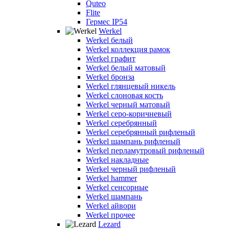
Quteo
Flite
Гермес IP54
Werkel
Werkel белый
Werkel коллекция рамок
Werkel графит
Werkel белый матовый
Werkel бронза
Werkel глянцевый никель
Werkel слоновая кость
Werkel черный матовый
Werkel серо-коричневый
Werkel серебрянный
Werkel серебрянный рифленый
Werkel шампань рифленый
Werkel перламутровый рифленый
Werkel накладные
Werkel черный рифленый
Werkel hammer
Werkel сенсорные
Werkel шампань
Werkel айвори
Werkel прочее
Lezard