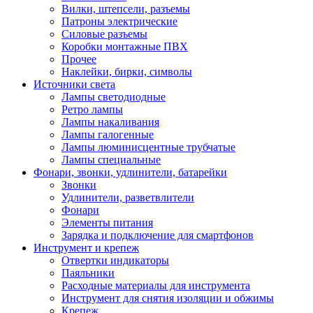
Вилки, штепсели, разъемы
Патроны электрические
Силовые разъемы
Коробки монтажные ПВХ
Прочее
Наклейки, бирки, символы
Источники света
Лампы светодиодные
Ретро лампы
Лампы накаливания
Лампы галогенные
Лампы люминисцентные трубчатые
Лампы специальные
Фонари, звонки, удлинители, батарейки
Звонки
Удлинители, разветвлители
Фонари
Элементы питания
Зарядка и подключение для смартфонов
Инструмент и крепеж
Отвертки индикаторы
Паяльники
Расходные материалы для инструмента
Инструмент для снятия изоляции и обжимы
Крепеж