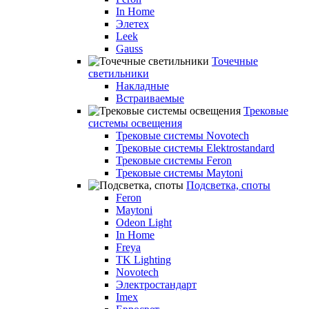
In Home
Элетех
Leek
Gauss
Точечные
светильники
Накладные
Встраиваемые
Трековые
системы освещения
Трековые системы Novotech
Трековые системы Elektrostandard
Трековые системы Feron
Трековые системы Maytoni
Подсветка, споты
Feron
Maytoni
Odeon Light
In Home
Freya
TK Lighting
Novotech
Электростандарт
Imex