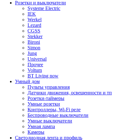
Розетки и выключатели
Systeme Electric
IEK
Werkel
Lezard
CGSS
Stekker
Bironi
Simon
Jung
Universal
Прочее
Voltum
BT Living now
Умный дом
Пульты управления
Датчики движения, освещенности и тп
Розетки-таймеры
Умные розетки
Контроллеры, Wi-Fi реле
Беспроводные выключатели
Умные выключатели
Умная лампа
Камеры
Светодиодная лента и профиль