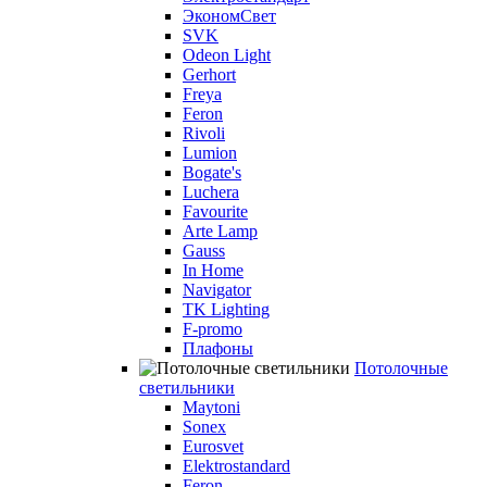
ЭкономСвет
SVK
Odeon Light
Gerhort
Freya
Feron
Rivoli
Lumion
Bogate's
Luchera
Favourite
Arte Lamp
Gauss
In Home
Navigator
TK Lighting
F-promo
Плафоны
Потолочные
светильники
Maytoni
Sonex
Eurosvet
Elektrostandard
Feron