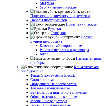
Метрика
Уголки металлические
Плоскогубцы, круглогубцы, кусачки
Наборы инструментов
Ножи технические
Рулетки
Отвертки
Прочий
ручной инструмент
Ключи комбинированные
Рабочие перчатки и руковицы
Биты
Измерительные
приборы
Климатическое
оборудование
Теплый пол Systeme Electric
Сплит системы
Инфракрасные обогреватели
Тепловые пушки/завесы
Вентиляторы приточно-вытяжные
Обогреватели конвекторные
Маслянные радиаторы
Вентиляторы напольные