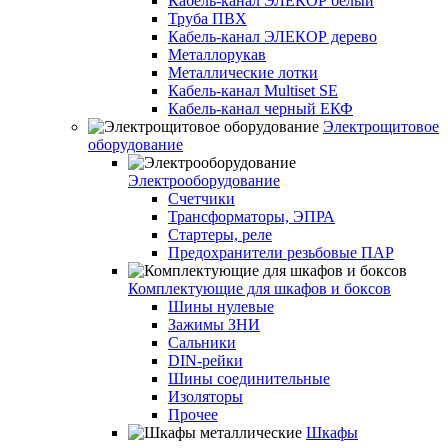
Кабель-канал ЭЛЕКОР белый
Труба ПВХ
Кабель-канал ЭЛЕКОР дерево
Металлорукав
Металлические лотки
Кабель-канал Multiset SE
Кабель-канал черный ЕКФ
Электрощитовое
оборудование
Электрооборудование
Счетчики
Трансформаторы, ЭПРА
Стартеры, реле
Предохранители резьбовые ПАР
Комплектующие для шкафов и боксов
Шины нулевые
Зажимы ЗНИ
Сальники
DIN-рейки
Шины соединительные
Изоляторы
Прочее
Шкафы