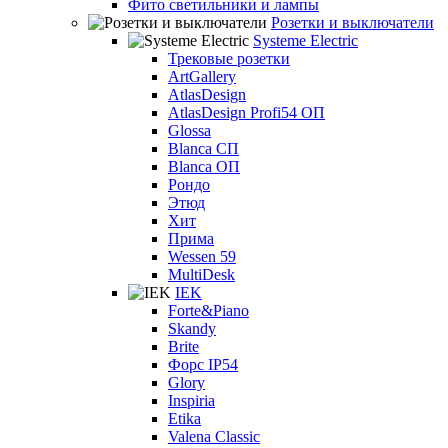
Фито светильники и лампы
Розетки и выключатели
Systeme Electric
Трековые розетки
ArtGallery
AtlasDesign
AtlasDesign Profi54 ОП
Glossa
Blanca СП
Blanca ОП
Рондо
Этюд
Хит
Прима
Wessen 59
MultiDesk
IEK
Forte&Piano
Skandy
Brite
Форс IP54
Glory
Inspiria
Etika
Valena Classic