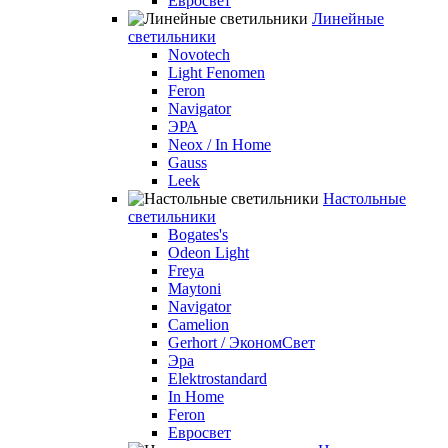
Евросвет
Линейные
светильники
Novotech
Light Fenomen
Feron
Navigator
ЭРА
Neox / In Home
Gauss
Leek
Настольные
светильники
Bogates's
Odeon Light
Freya
Maytoni
Navigator
Camelion
Gerhort / ЭкономСвет
Эра
Elektrostandard
In Home
Feron
Евросвет