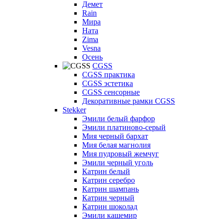
Демет
Rain
Мира
Ната
Zima
Vesna
Осень
CGSS
CGSS практика
CGSS эстетика
CGSS сенсорные
Декоративные рамки CGSS
Stekker
Эмили белый фарфор
Эмили платиново-серый
Мия черный бархат
Мия белая магнолия
Мия пудровый жемчуг
Эмили черный уголь
Катрин белый
Катрин серебро
Катрин шампань
Катрин черный
Катрин шоколад
Эмили кашемир