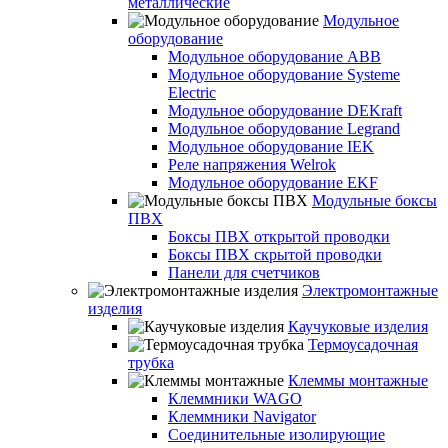
металлические
Модульное
оборудование
Модульное оборудование ABB
Модульное оборудование Systeme
Electric
Модульное оборудование DEKraft
Модульное оборудование Legrand
Модульное оборудование IEK
Реле напряжения Welrok
Модульное оборудование EKF
Модульные боксы
ПВХ
Боксы ПВХ открытой проводки
Боксы ПВХ скрытой проводки
Панели для счетчиков
Электромонтажные
изделия
Каучуковые изделия
Термоусадочная
трубка
Клеммы монтажные
Клеммники WAGO
Клеммники Navigator
Соединительные изолирующие