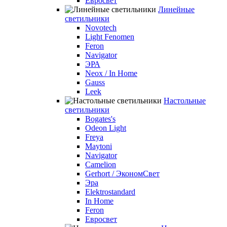
Евросвет
Линейные
светильники
Novotech
Light Fenomen
Feron
Navigator
ЭРА
Neox / In Home
Gauss
Leek
Настольные
светильники
Bogates's
Odeon Light
Freya
Maytoni
Navigator
Camelion
Gerhort / ЭкономСвет
Эра
Elektrostandard
In Home
Feron
Евросвет