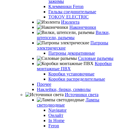
зажимы
Клеммники Feron
Гильзы соединительные
TOKOV ELECTRIC
Изолента
Наконечники
Вилки,
штепсели, разъемы
Патроны
электрические
Патроны декоративные
Силовые разъемы
Коробки
монтажные ПВХ
Коробки установочные
Коробки распределительные
Прочее
Наклейки, бирки, символы
Источники света
Лампы
светодиодные
Navigator
Онлайт
In Home
Feron