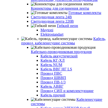
Коннекторы для соединения ленты
Готовые комплекты
Светодиодная лента 24В
Светодиодная лента 220В
Гибкий неон
Maytoni
Elektrostandart
Кабель,
провод, кабеленесущие системы
Кабельно-проводниковая продукция
Кабель аккустический
Кабель КГ-ХЛ
Кабель NUM
Кабель ВВГ НГ LS
Провод ПВС
Провод ШВВП
Провод ПВ-1/3
Кабель АВВГ
Провод СИП и комплектующие
Кабель прочий
Кабеленесущие
системы