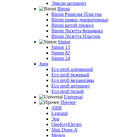
Эмили антрацит
Bironi
Bironi Ришелье Пластик
Bironi рамки декоративные
Bironi витой провод
Bironi Лизетта Керамика
Bironi Лизетта Пластик
Simon
Simon 15
Simon 82
Simon 24
Jung
Eco profi алюминий
Eco profi бежевый
Eco profi механизмы
Eco profi антрацит
Eco profi белый
Universal
Прочее
ABB
Legrand
Эра
OneKeyElectro
Shin Dong-A
Merten