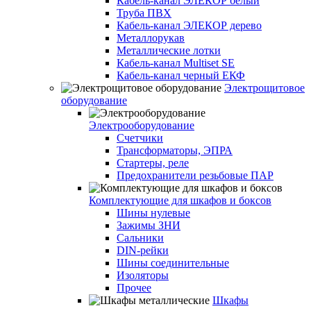
Кабель-канал ЭЛЕКОР белый
Труба ПВХ
Кабель-канал ЭЛЕКОР дерево
Металлорукав
Металлические лотки
Кабель-канал Multiset SE
Кабель-канал черный ЕКФ
Электрощитовое
оборудование
Электрооборудование
Счетчики
Трансформаторы, ЭПРА
Стартеры, реле
Предохранители резьбовые ПАР
Комплектующие для шкафов и боксов
Шины нулевые
Зажимы ЗНИ
Сальники
DIN-рейки
Шины соединительные
Изоляторы
Прочее
Шкафы