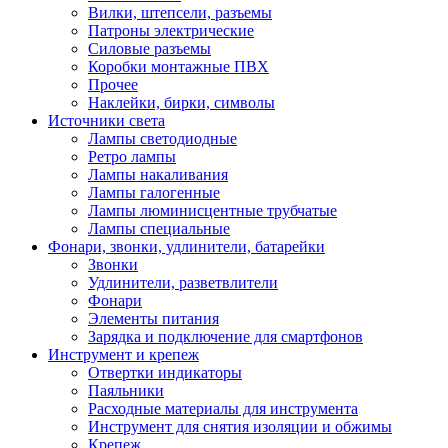
Вилки, штепсели, разъемы
Патроны электрические
Силовые разъемы
Коробки монтажные ПВХ
Прочее
Наклейки, бирки, символы
Источники света
Лампы светодиодные
Ретро лампы
Лампы накаливания
Лампы галогенные
Лампы люминисцентные трубчатые
Лампы специальные
Фонари, звонки, удлинители, батарейки
Звонки
Удлинители, разветвлители
Фонари
Элементы питания
Зарядка и подключение для смартфонов
Инструмент и крепеж
Отвертки индикаторы
Паяльники
Расходные материалы для инструмента
Инструмент для снятия изоляции и обжимы
Крепеж