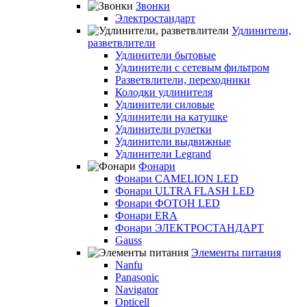
Звонки
Электростандарт
Удлинители,
разветвлители
Удлинители бытовые
Удлинители с сетевым фильтром
Разветвлители, переходники
Колодки удлинителя
Удлинители силовые
Удлинители на катушке
Удлинители рулетки
Удлинители выдвижные
Удлинители Legrand
Фонари
Фонари CAMELION LED
Фонари ULTRA FLASH LED
Фонари ФОТОН LED
Фонари ERA
Фонари ЭЛЕКТРОСТАНДАРТ
Gauss
Элементы питания
Nanfu
Panasonic
Navigator
Opticell