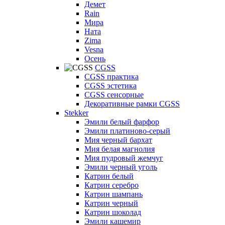
Демет
Rain
Мира
Ната
Zima
Vesna
Осень
CGSS
CGSS практика
CGSS эстетика
CGSS сенсорные
Декоративные рамки CGSS
Stekker
Эмили белый фарфор
Эмили платиново-серый
Мия черный бархат
Мия белая магнолия
Мия пудровый жемчуг
Эмили черный уголь
Катрин белый
Катрин серебро
Катрин шампань
Катрин черный
Катрин шоколад
Эмили кашемир