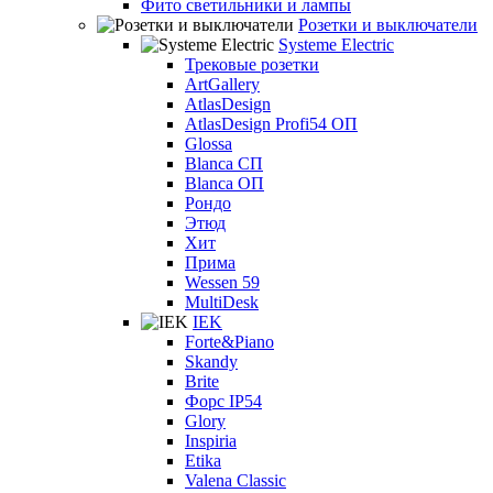
Фито светильники и лампы
Розетки и выключатели
Systeme Electric
Трековые розетки
ArtGallery
AtlasDesign
AtlasDesign Profi54 ОП
Glossa
Blanca СП
Blanca ОП
Рондо
Этюд
Хит
Прима
Wessen 59
MultiDesk
IEK
Forte&Piano
Skandy
Brite
Форс IP54
Glory
Inspiria
Etika
Valena Classic