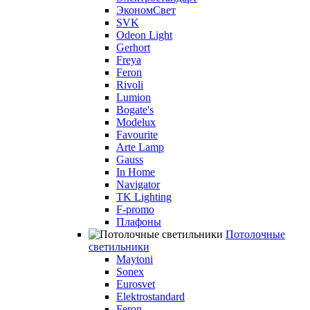
ЭкономСвет
SVK
Odeon Light
Gerhort
Freya
Feron
Rivoli
Lumion
Bogate's
Modelux
Favourite
Arte Lamp
Gauss
In Home
Navigator
TK Lighting
F-promo
Плафоны
Потолочные
светильники
Maytoni
Sonex
Eurosvet
Elektrostandard
Feron