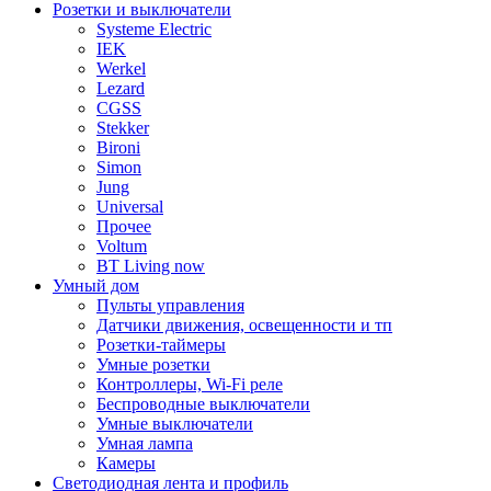
Розетки и выключатели
Systeme Electric
IEK
Werkel
Lezard
CGSS
Stekker
Bironi
Simon
Jung
Universal
Прочее
Voltum
BT Living now
Умный дом
Пульты управления
Датчики движения, освещенности и тп
Розетки-таймеры
Умные розетки
Контроллеры, Wi-Fi реле
Беспроводные выключатели
Умные выключатели
Умная лампа
Камеры
Светодиодная лента и профиль