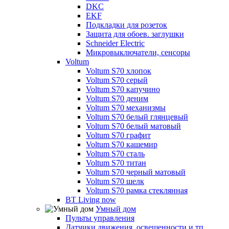
DKC
EKF
Подкладки для розеток
Защита для обоев. заглушки
Schneider Electric
Микровыключатели, сенсоры
Voltum
Voltum S70 хлопок
Voltum S70 серый
Voltum S70 капучино
Voltum S70 деним
Voltum S70 механизмы
Voltum S70 белый глянцевый
Voltum S70 белый матовый
Voltum S70 графит
Voltum S70 кашемир
Voltum S70 сталь
Voltum S70 титан
Voltum S70 черный матовый
Voltum S70 шелк
Voltum S70 рамка стеклянная
BT Living now
Умный дом
Пульты управления
Датчики движения, освещенности и тп