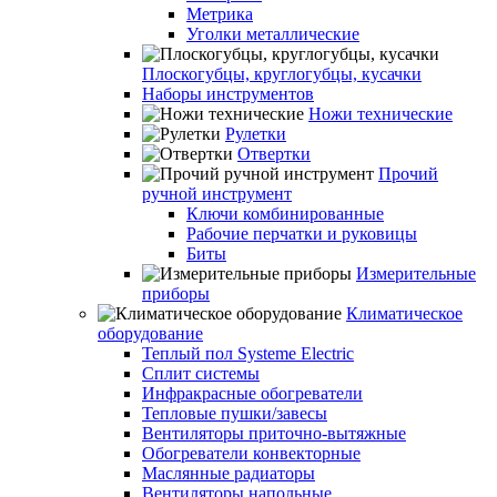
Метрика
Уголки металлические
Плоскогубцы, круглогубцы, кусачки
Наборы инструментов
Ножи технические
Рулетки
Отвертки
Прочий
ручной инструмент
Ключи комбинированные
Рабочие перчатки и руковицы
Биты
Измерительные
приборы
Климатическое
оборудование
Теплый пол Systeme Electric
Сплит системы
Инфракрасные обогреватели
Тепловые пушки/завесы
Вентиляторы приточно-вытяжные
Обогреватели конвекторные
Маслянные радиаторы
Вентиляторы напольные