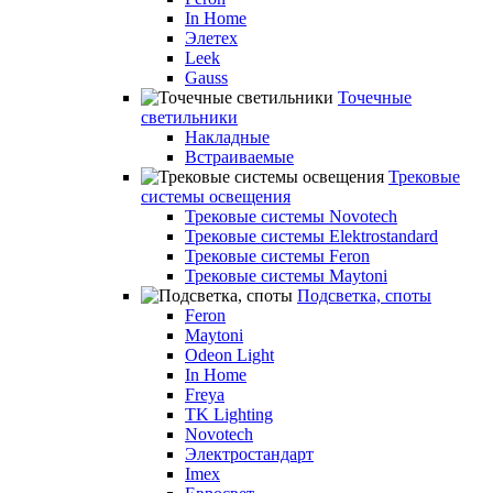
In Home
Элетех
Leek
Gauss
Точечные
светильники
Накладные
Встраиваемые
Трековые
системы освещения
Трековые системы Novotech
Трековые системы Elektrostandard
Трековые системы Feron
Трековые системы Maytoni
Подсветка, споты
Feron
Maytoni
Odeon Light
In Home
Freya
TK Lighting
Novotech
Электростандарт
Imex