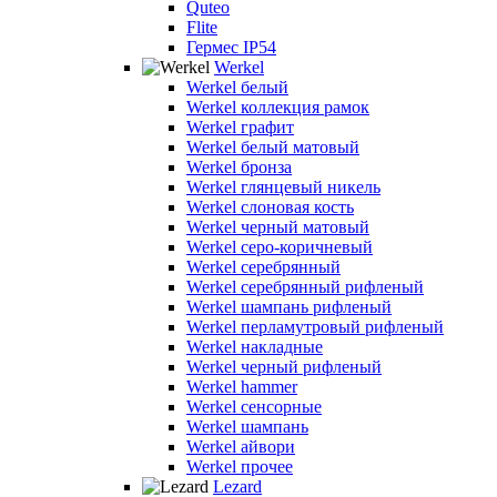
Quteo
Flite
Гермес IP54
Werkel
Werkel белый
Werkel коллекция рамок
Werkel графит
Werkel белый матовый
Werkel бронза
Werkel глянцевый никель
Werkel слоновая кость
Werkel черный матовый
Werkel серо-коричневый
Werkel серебрянный
Werkel серебрянный рифленый
Werkel шампань рифленый
Werkel перламутровый рифленый
Werkel накладные
Werkel черный рифленый
Werkel hammer
Werkel сенсорные
Werkel шампань
Werkel айвори
Werkel прочее
Lezard