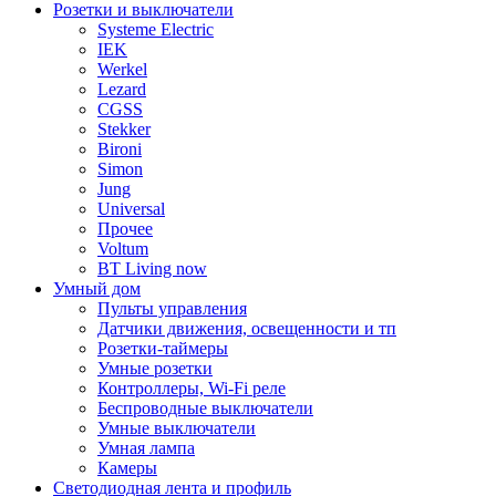
Розетки и выключатели
Systeme Electric
IEK
Werkel
Lezard
CGSS
Stekker
Bironi
Simon
Jung
Universal
Прочее
Voltum
BT Living now
Умный дом
Пульты управления
Датчики движения, освещенности и тп
Розетки-таймеры
Умные розетки
Контроллеры, Wi-Fi реле
Беспроводные выключатели
Умные выключатели
Умная лампа
Камеры
Светодиодная лента и профиль