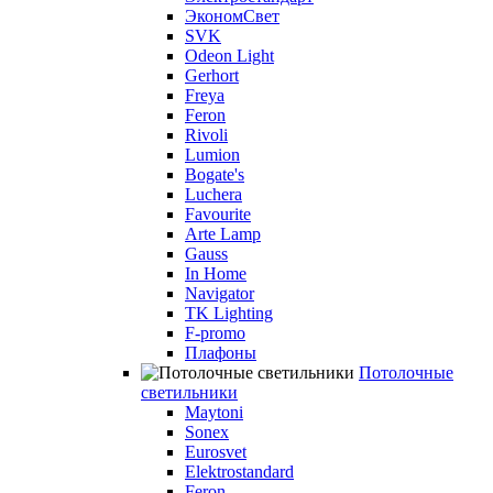
ЭкономСвет
SVK
Odeon Light
Gerhort
Freya
Feron
Rivoli
Lumion
Bogate's
Luchera
Favourite
Arte Lamp
Gauss
In Home
Navigator
TK Lighting
F-promo
Плафоны
Потолочные
светильники
Maytoni
Sonex
Eurosvet
Elektrostandard
Feron