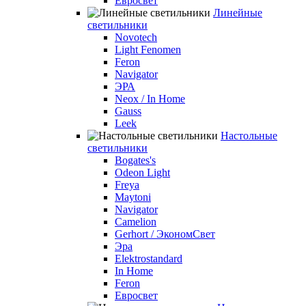
Евросвет
Линейные
светильники
Novotech
Light Fenomen
Feron
Navigator
ЭРА
Neox / In Home
Gauss
Leek
Настольные
светильники
Bogates's
Odeon Light
Freya
Maytoni
Navigator
Camelion
Gerhort / ЭкономСвет
Эра
Elektrostandard
In Home
Feron
Евросвет