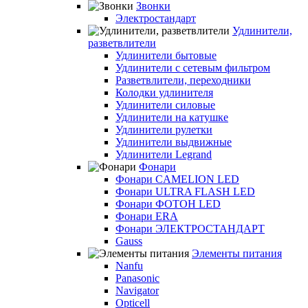
Звонки
Электростандарт
Удлинители,
разветвлители
Удлинители бытовые
Удлинители с сетевым фильтром
Разветвлители, переходники
Колодки удлинителя
Удлинители силовые
Удлинители на катушке
Удлинители рулетки
Удлинители выдвижные
Удлинители Legrand
Фонари
Фонари CAMELION LED
Фонари ULTRA FLASH LED
Фонари ФОТОН LED
Фонари ERA
Фонари ЭЛЕКТРОСТАНДАРТ
Gauss
Элементы питания
Nanfu
Panasonic
Navigator
Opticell