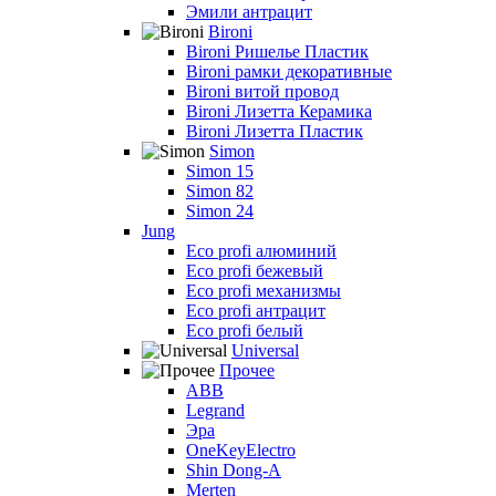
Эмили антрацит
Bironi
Bironi Ришелье Пластик
Bironi рамки декоративные
Bironi витой провод
Bironi Лизетта Керамика
Bironi Лизетта Пластик
Simon
Simon 15
Simon 82
Simon 24
Jung
Eco profi алюминий
Eco profi бежевый
Eco profi механизмы
Eco profi антрацит
Eco profi белый
Universal
Прочее
ABB
Legrand
Эра
OneKeyElectro
Shin Dong-A
Merten