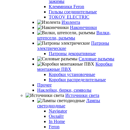
зажимы
Клеммники Feron
Гильзы соединительные
TOKOV ELECTRIC
Изолента
Наконечники
Вилки,
штепсели, разъемы
Патроны
электрические
Патроны декоративные
Силовые разъемы
Коробки
монтажные ПВХ
Коробки установочные
Коробки распределительные
Прочее
Наклейки, бирки, символы
Источники света
Лампы
светодиодные
Navigator
Онлайт
In Home
Feron