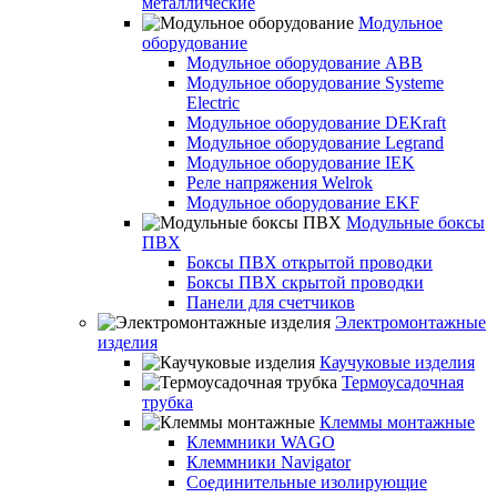
металлические
Модульное
оборудование
Модульное оборудование ABB
Модульное оборудование Systeme
Electric
Модульное оборудование DEKraft
Модульное оборудование Legrand
Модульное оборудование IEK
Реле напряжения Welrok
Модульное оборудование EKF
Модульные боксы
ПВХ
Боксы ПВХ открытой проводки
Боксы ПВХ скрытой проводки
Панели для счетчиков
Электромонтажные
изделия
Каучуковые изделия
Термоусадочная
трубка
Клеммы монтажные
Клеммники WAGO
Клеммники Navigator
Соединительные изолирующие