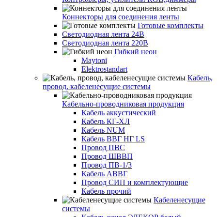
Коннекторы для соединения ленты
Готовые комплекты
Светодиодная лента 24В
Светодиодная лента 220В
Гибкий неон
Maytoni
Elektrostandart
Кабель,
провод, кабеленесущие системы
Кабельно-проводниковая продукция
Кабель аккустический
Кабель КГ-ХЛ
Кабель NUM
Кабель ВВГ НГ LS
Провод ПВС
Провод ШВВП
Провод ПВ-1/3
Кабель АВВГ
Провод СИП и комплектующие
Кабель прочий
Кабеленесущие
системы