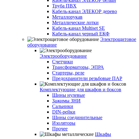
Кабель-канал ЭЛЕКОР белый
Труба ПВХ
Кабель-канал ЭЛЕКОР дерево
Металлорукав
Металлические лотки
Кабель-канал Multiset SE
Кабель-канал черный ЕКФ
Электрощитовое
оборудование
Электрооборудование
Счетчики
Трансформаторы, ЭПРА
Стартеры, реле
Предохранители резьбовые ПАР
Комплектующие для шкафов и боксов
Шины нулевые
Зажимы ЗНИ
Сальники
DIN-рейки
Шины соединительные
Изоляторы
Прочее
Шкафы