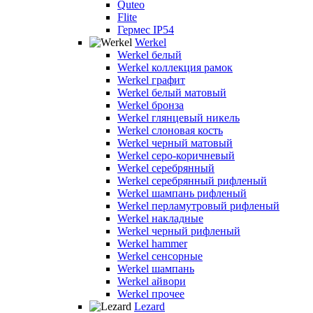
Quteo
Flite
Гермес IP54
Werkel
Werkel белый
Werkel коллекция рамок
Werkel графит
Werkel белый матовый
Werkel бронза
Werkel глянцевый никель
Werkel слоновая кость
Werkel черный матовый
Werkel серо-коричневый
Werkel серебрянный
Werkel серебрянный рифленый
Werkel шампань рифленый
Werkel перламутровый рифленый
Werkel накладные
Werkel черный рифленый
Werkel hammer
Werkel сенсорные
Werkel шампань
Werkel айвори
Werkel прочее
Lezard