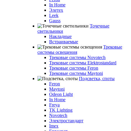
In Home
Элетех
Leek
Gauss
Точечные
светильники
Накладные
Встраиваемые
Трековые
системы освещения
Трековые системы Novotech
Трековые системы Elektrostandard
Трековые системы Feron
Трековые системы Maytoni
Подсветка, споты
Feron
Maytoni
Odeon Light
In Home
Freya
TK Lighting
Novotech
Электростандарт
Imex