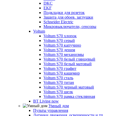
DKC
EKF
Подкладки для розеток
Защита для обоев. заглушки
Schneider Electric
Микровыключатели, сенсоры
Voltum
Voltum S70 хлопок
Voltum S70 серый
Voltum S70 капучино
Voltum S70 деним
Voltum S70 механизмы
Voltum S70 белый глянцевый
Voltum S70 белый матовый
Voltum S70 графит
Voltum S70 кашемир
Voltum S70 сталь
Voltum S70 титан
Voltum S70 черный матовый
Voltum S70 шелк
Voltum S70 рамка стеклянная
BT Living now
Умный дом
Пульты управления
Датчики движения, освещенности и тп