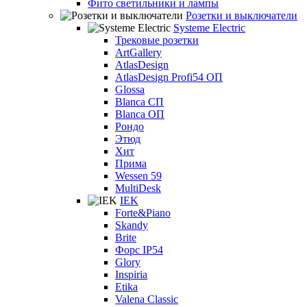
Фито светильники и лампы
Розетки и выключатели
Systeme Electric
Трековые розетки
ArtGallery
AtlasDesign
AtlasDesign Profi54 ОП
Glossa
Blanca СП
Blanca ОП
Рондо
Этюд
Хит
Прима
Wessen 59
MultiDesk
IEK
Forte&Piano
Skandy
Brite
Форс IP54
Glory
Inspiria
Etika
Valena Classic