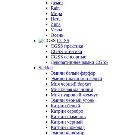
Демет
Rain
Мира
Ната
Zima
Vesna
Осень
CGSS
CGSS практика
CGSS эстетика
CGSS сенсорные
Декоративные рамки CGSS
Stekker
Эмили белый фарфор
Эмили платиново-серый
Мия черный бархат
Мия белая магнолия
Мия пудровый жемчуг
Эмили черный уголь
Катрин белый
Катрин серебро
Катрин шампань
Катрин черный
Катрин шоколад
Эмили кашемир