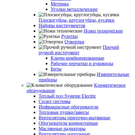
Метрика
Уголки металлические
Плоскогубцы, круглогубцы, кусачки
Наборы инструментов
Ножи технические
Рулетки
Отвертки
Прочий
ручной инструмент
Ключи комбинированные
Рабочие перчатки и руковицы
Биты
Измерительные
приборы
Климатическое
оборудование
Теплый пол Systeme Electric
Сплит системы
Инфракрасные обогреватели
Тепловые пушки/завесы
Вентиляторы приточно-вытяжные
Обогреватели конвекторные
Маслянные радиаторы
Вентиляторы напольные