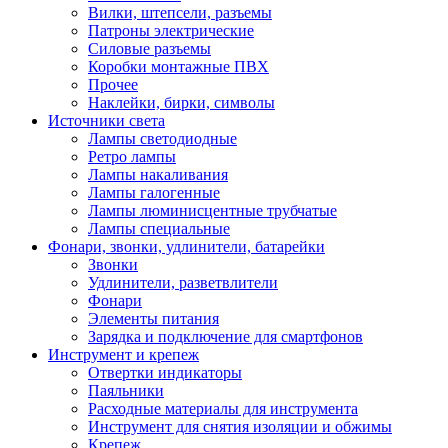
Вилки, штепсели, разъемы
Патроны электрические
Силовые разъемы
Коробки монтажные ПВХ
Прочее
Наклейки, бирки, символы
Источники света
Лампы светодиодные
Ретро лампы
Лампы накаливания
Лампы галогенные
Лампы люминисцентные трубчатые
Лампы специальные
Фонари, звонки, удлинители, батарейки
Звонки
Удлинители, разветвлители
Фонари
Элементы питания
Зарядка и подключение для смартфонов
Инструмент и крепеж
Отвертки индикаторы
Паяльники
Расходные материалы для инструмента
Инструмент для снятия изоляции и обжимы
Крепеж