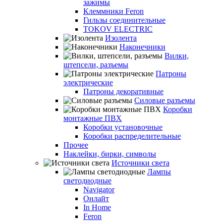
зажимы
Клеммники Feron
Гильзы соединительные
TOKOV ELECTRIC
Изолента
Наконечники
Вилки,
штепсели, разъемы
Патроны
электрические
Патроны декоративные
Силовые разъемы
Коробки
монтажные ПВХ
Коробки установочные
Коробки распределительные
Прочее
Наклейки, бирки, символы
Источники света
Лампы
светодиодные
Navigator
Онлайт
In Home
Feron