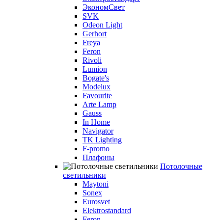
ЭкономСвет
SVK
Odeon Light
Gerhort
Freya
Feron
Rivoli
Lumion
Bogate's
Modelux
Favourite
Arte Lamp
Gauss
In Home
Navigator
TK Lighting
F-promo
Плафоны
Потолочные
светильники
Maytoni
Sonex
Eurosvet
Elektrostandard
Feron