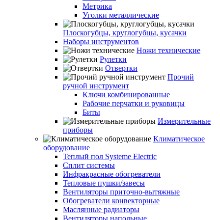
Метрика
Уголки металлические
Плоскогубцы, круглогубцы, кусачки
Наборы инструментов
Ножи технические
Рулетки
Отвертки
Прочий
ручной инструмент
Ключи комбинированные
Рабочие перчатки и руковицы
Биты
Измерительные
приборы
Климатическое
оборудование
Теплый пол Systeme Electric
Сплит системы
Инфракрасные обогреватели
Тепловые пушки/завесы
Вентиляторы приточно-вытяжные
Обогреватели конвекторные
Маслянные радиаторы
Вентиляторы напольные