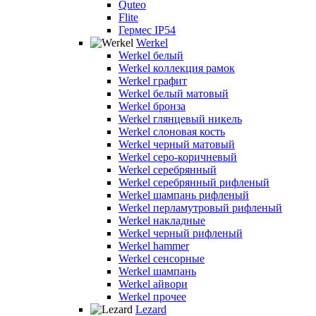
Quteo
Flite
Гермес IP54
Werkel
Werkel белый
Werkel коллекция рамок
Werkel графит
Werkel белый матовый
Werkel бронза
Werkel глянцевый никель
Werkel слоновая кость
Werkel черный матовый
Werkel серо-коричневый
Werkel серебрянный
Werkel серебрянный рифленый
Werkel шампань рифленый
Werkel перламутровый рифленый
Werkel накладные
Werkel черный рифленый
Werkel hammer
Werkel сенсорные
Werkel шампань
Werkel айвори
Werkel прочее
Lezard