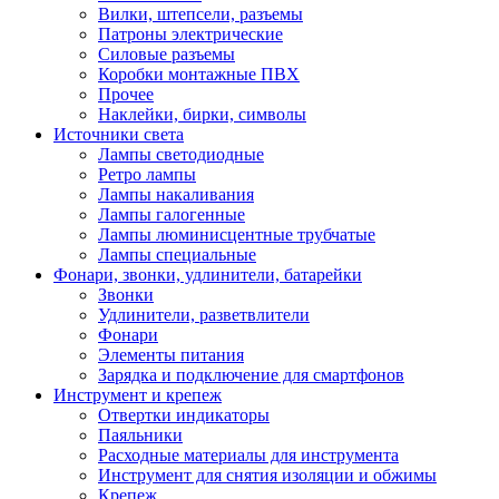
Вилки, штепсели, разъемы
Патроны электрические
Силовые разъемы
Коробки монтажные ПВХ
Прочее
Наклейки, бирки, символы
Источники света
Лампы светодиодные
Ретро лампы
Лампы накаливания
Лампы галогенные
Лампы люминисцентные трубчатые
Лампы специальные
Фонари, звонки, удлинители, батарейки
Звонки
Удлинители, разветвлители
Фонари
Элементы питания
Зарядка и подключение для смартфонов
Инструмент и крепеж
Отвертки индикаторы
Паяльники
Расходные материалы для инструмента
Инструмент для снятия изоляции и обжимы
Крепеж