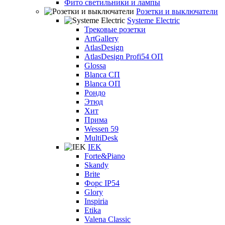
Фито светильники и лампы
Розетки и выключатели
Systeme Electric
Трековые розетки
ArtGallery
AtlasDesign
AtlasDesign Profi54 ОП
Glossa
Blanca СП
Blanca ОП
Рондо
Этюд
Хит
Прима
Wessen 59
MultiDesk
IEK
Forte&Piano
Skandy
Brite
Форс IP54
Glory
Inspiria
Etika
Valena Classic