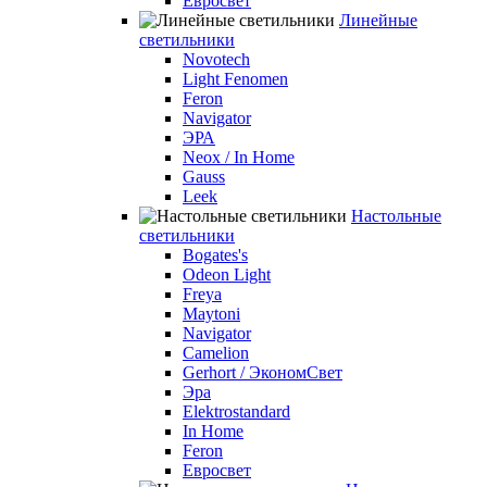
Евросвет
Линейные
светильники
Novotech
Light Fenomen
Feron
Navigator
ЭРА
Neox / In Home
Gauss
Leek
Настольные
светильники
Bogates's
Odeon Light
Freya
Maytoni
Navigator
Camelion
Gerhort / ЭкономСвет
Эра
Elektrostandard
In Home
Feron
Евросвет