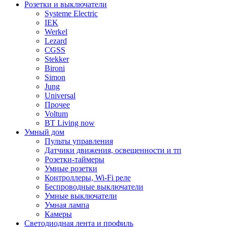
Розетки и выключатели
Systeme Electric
IEK
Werkel
Lezard
CGSS
Stekker
Bironi
Simon
Jung
Universal
Прочее
Voltum
BT Living now
Умный дом
Пульты управления
Датчики движения, освещенности и тп
Розетки-таймеры
Умные розетки
Контроллеры, Wi-Fi реле
Беспроводные выключатели
Умные выключатели
Умная лампа
Камеры
Светодиодная лента и профиль