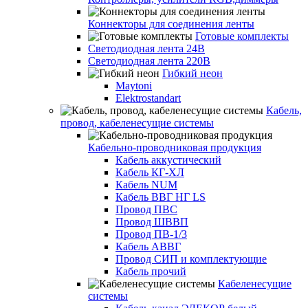
Коннекторы для соединения ленты
Готовые комплекты
Светодиодная лента 24В
Светодиодная лента 220В
Гибкий неон
Maytoni
Elektrostandart
Кабель,
провод, кабеленесущие системы
Кабельно-проводниковая продукция
Кабель аккустический
Кабель КГ-ХЛ
Кабель NUM
Кабель ВВГ НГ LS
Провод ПВС
Провод ШВВП
Провод ПВ-1/3
Кабель АВВГ
Провод СИП и комплектующие
Кабель прочий
Кабеленесущие
системы