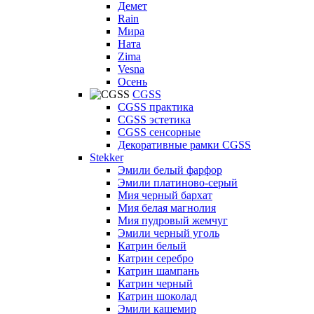
Демет
Rain
Мира
Ната
Zima
Vesna
Осень
CGSS
CGSS практика
CGSS эстетика
CGSS сенсорные
Декоративные рамки CGSS
Stekker
Эмили белый фарфор
Эмили платиново-серый
Мия черный бархат
Мия белая магнолия
Мия пудровый жемчуг
Эмили черный уголь
Катрин белый
Катрин серебро
Катрин шампань
Катрин черный
Катрин шоколад
Эмили кашемир