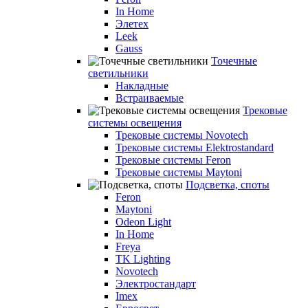
In Home
Элетех
Leek
Gauss
Точечные
светильники
Накладные
Встраиваемые
Трековые
системы освещения
Трековые системы Novotech
Трековые системы Elektrostandard
Трековые системы Feron
Трековые системы Maytoni
Подсветка, споты
Feron
Maytoni
Odeon Light
In Home
Freya
TK Lighting
Novotech
Электростандарт
Imex