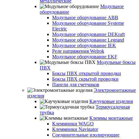
металлические
Модульное
оборудование
Модульное оборудование ABB
Модульное оборудование Systeme
Electric
Модульное оборудование DEKraft
Модульное оборудование Legrand
Модульное оборудование IEK
Реле напряжения Welrok
Модульное оборудование EKF
Модульные боксы
ПВХ
Боксы ПВХ открытой проводки
Боксы ПВХ скрытой проводки
Панели для счетчиков
Электромонтажные
изделия
Каучуковые изделия
Термоусадочная
трубка
Клеммы монтажные
Клеммники WAGO
Клеммники Navigator
Соединительные изолирующие