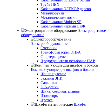
Кабель-канал ЭЛЕКОР белый
Труба ПВХ
Кабель-канал ЭЛЕКОР дерево
Металлорукав
Металлические лотки
Кабель-канал Multiset SE
Кабель-канал черный ЕКФ
Электрощитовое
оборудование
Электрооборудование
Счетчики
Трансформаторы, ЭПРА
Стартеры, реле
Предохранители резьбовые ПАР
Комплектующие для шкафов и боксов
Шины нулевые
Зажимы ЗНИ
Сальники
DIN-рейки
Шины соединительные
Изоляторы
Прочее
Шкафы