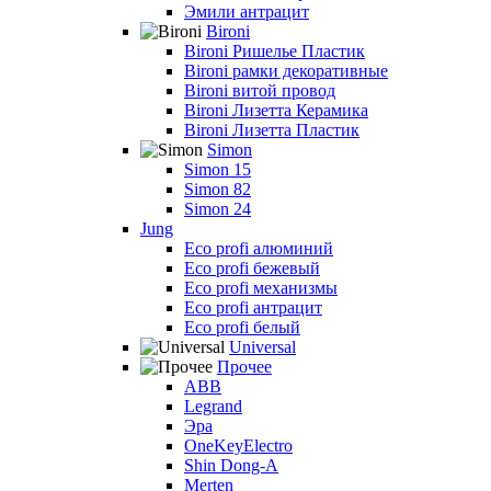
Эмили антрацит
Bironi
Bironi Ришелье Пластик
Bironi рамки декоративные
Bironi витой провод
Bironi Лизетта Керамика
Bironi Лизетта Пластик
Simon
Simon 15
Simon 82
Simon 24
Jung
Eco profi алюминий
Eco profi бежевый
Eco profi механизмы
Eco profi антрацит
Eco profi белый
Universal
Прочее
ABB
Legrand
Эра
OneKeyElectro
Shin Dong-A
Merten