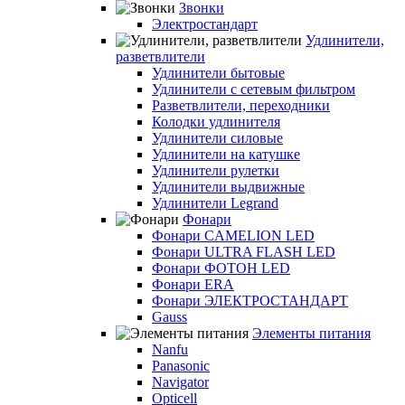
Звонки
Электростандарт
Удлинители,
разветвлители
Удлинители бытовые
Удлинители с сетевым фильтром
Разветвлители, переходники
Колодки удлинителя
Удлинители силовые
Удлинители на катушке
Удлинители рулетки
Удлинители выдвижные
Удлинители Legrand
Фонари
Фонари CAMELION LED
Фонари ULTRA FLASH LED
Фонари ФОТОН LED
Фонари ERA
Фонари ЭЛЕКТРОСТАНДАРТ
Gauss
Элементы питания
Nanfu
Panasonic
Navigator
Opticell