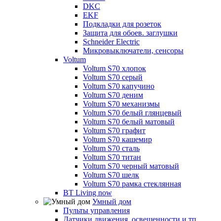
DKC
EKF
Подкладки для розеток
Защита для обоев. заглушки
Schneider Electric
Микровыключатели, сенсоры
Voltum
Voltum S70 хлопок
Voltum S70 серый
Voltum S70 капучино
Voltum S70 деним
Voltum S70 механизмы
Voltum S70 белый глянцевый
Voltum S70 белый матовый
Voltum S70 графит
Voltum S70 кашемир
Voltum S70 сталь
Voltum S70 титан
Voltum S70 черный матовый
Voltum S70 шелк
Voltum S70 рамка стеклянная
BT Living now
Умный дом
Пульты управления
Датчики движения, освещенности и тп