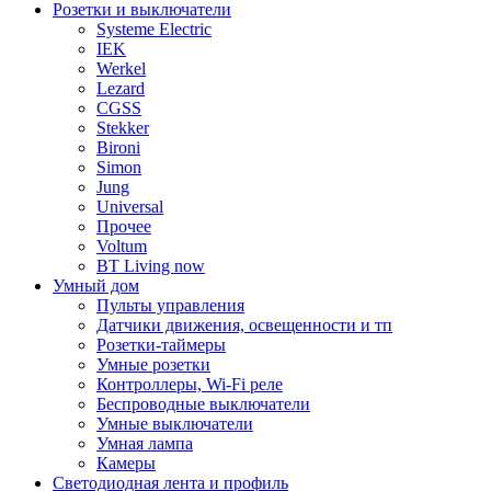
Розетки и выключатели
Systeme Electric
IEK
Werkel
Lezard
CGSS
Stekker
Bironi
Simon
Jung
Universal
Прочее
Voltum
BT Living now
Умный дом
Пульты управления
Датчики движения, освещенности и тп
Розетки-таймеры
Умные розетки
Контроллеры, Wi-Fi реле
Беспроводные выключатели
Умные выключатели
Умная лампа
Камеры
Светодиодная лента и профиль