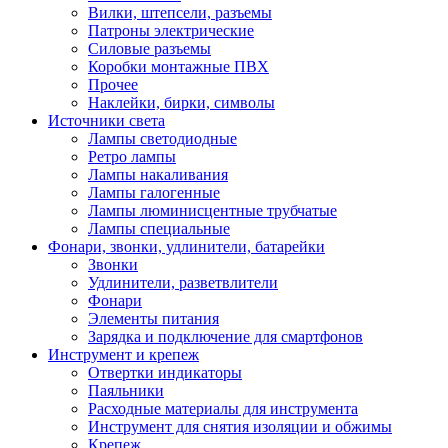
Вилки, штепсели, разъемы
Патроны электрические
Силовые разъемы
Коробки монтажные ПВХ
Прочее
Наклейки, бирки, символы
Источники света
Лампы светодиодные
Ретро лампы
Лампы накаливания
Лампы галогенные
Лампы люминисцентные трубчатые
Лампы специальные
Фонари, звонки, удлинители, батарейки
Звонки
Удлинители, разветвлители
Фонари
Элементы питания
Зарядка и подключение для смартфонов
Инструмент и крепеж
Отвертки индикаторы
Паяльники
Расходные материалы для инструмента
Инструмент для снятия изоляции и обжимы
Крепеж