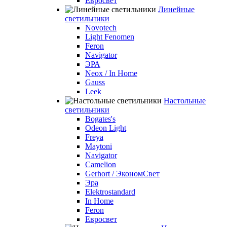
Евросвет
Линейные
светильники
Novotech
Light Fenomen
Feron
Navigator
ЭРА
Neox / In Home
Gauss
Leek
Настольные
светильники
Bogates's
Odeon Light
Freya
Maytoni
Navigator
Camelion
Gerhort / ЭкономСвет
Эра
Elektrostandard
In Home
Feron
Евросвет