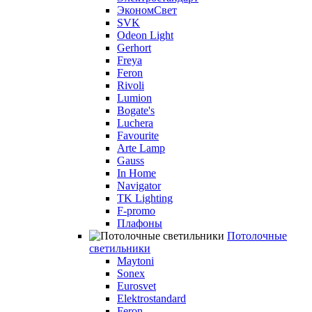
ЭкономСвет
SVK
Odeon Light
Gerhort
Freya
Feron
Rivoli
Lumion
Bogate's
Luchera
Favourite
Arte Lamp
Gauss
In Home
Navigator
TK Lighting
F-promo
Плафоны
Потолочные
светильники
Maytoni
Sonex
Eurosvet
Elektrostandard
Feron