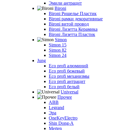
Эмили антрацит
Bironi
Bironi Ришелье Пластик
Bironi рамки декоративные
Bironi витой провод
Bironi Лизетта Керамика
Bironi Лизетта Пластик
Simon
Simon 15
Simon 82
Simon 24
Jung
Eco profi алюминий
Eco profi бежевый
Eco profi механизмы
Eco profi антрацит
Eco profi белый
Universal
Прочее
ABB
Legrand
Эра
OneKeyElectro
Shin Dong-A
Merten