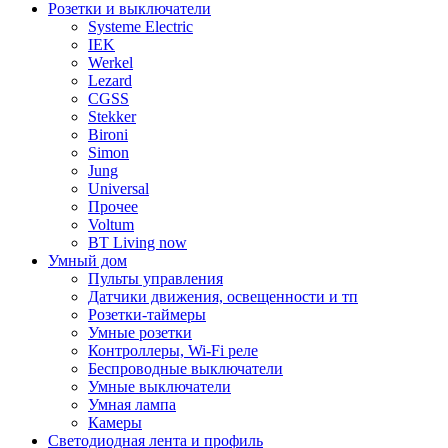
Розетки и выключатели
Systeme Electric
IEK
Werkel
Lezard
CGSS
Stekker
Bironi
Simon
Jung
Universal
Прочее
Voltum
BT Living now
Умный дом
Пульты управления
Датчики движения, освещенности и тп
Розетки-таймеры
Умные розетки
Контроллеры, Wi-Fi реле
Беспроводные выключатели
Умные выключатели
Умная лампа
Камеры
Светодиодная лента и профиль