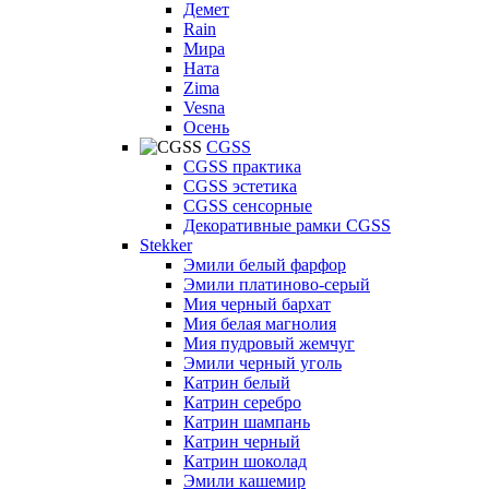
Демет
Rain
Мира
Ната
Zima
Vesna
Осень
CGSS
CGSS практика
CGSS эстетика
CGSS сенсорные
Декоративные рамки CGSS
Stekker
Эмили белый фарфор
Эмили платиново-серый
Мия черный бархат
Мия белая магнолия
Мия пудровый жемчуг
Эмили черный уголь
Катрин белый
Катрин серебро
Катрин шампань
Катрин черный
Катрин шоколад
Эмили кашемир