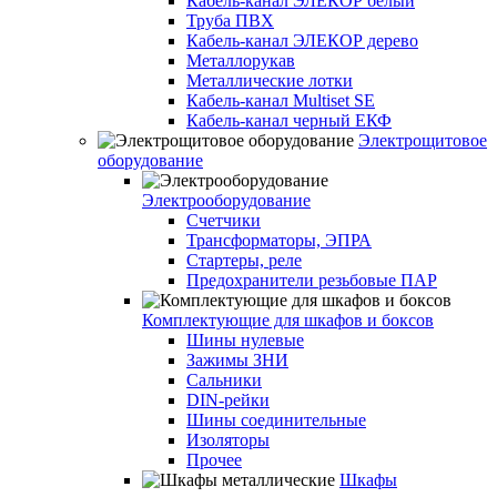
Кабель-канал ЭЛЕКОР белый
Труба ПВХ
Кабель-канал ЭЛЕКОР дерево
Металлорукав
Металлические лотки
Кабель-канал Multiset SE
Кабель-канал черный ЕКФ
Электрощитовое
оборудование
Электрооборудование
Счетчики
Трансформаторы, ЭПРА
Стартеры, реле
Предохранители резьбовые ПАР
Комплектующие для шкафов и боксов
Шины нулевые
Зажимы ЗНИ
Сальники
DIN-рейки
Шины соединительные
Изоляторы
Прочее
Шкафы