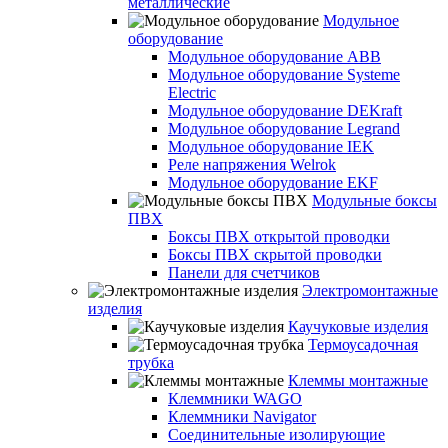
металлические
Модульное
оборудование
Модульное оборудование ABB
Модульное оборудование Systeme
Electric
Модульное оборудование DEKraft
Модульное оборудование Legrand
Модульное оборудование IEK
Реле напряжения Welrok
Модульное оборудование EKF
Модульные боксы
ПВХ
Боксы ПВХ открытой проводки
Боксы ПВХ скрытой проводки
Панели для счетчиков
Электромонтажные
изделия
Каучуковые изделия
Термоусадочная
трубка
Клеммы монтажные
Клеммники WAGO
Клеммники Navigator
Соединительные изолирующие