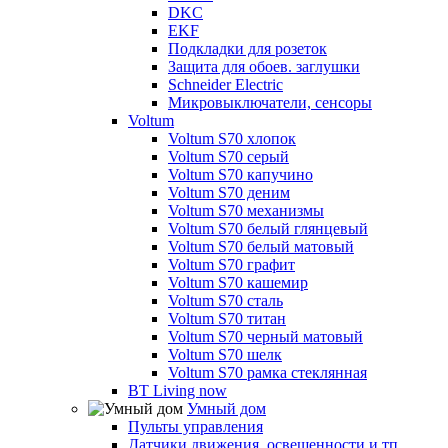
DKC
EKF
Подкладки для розеток
Защита для обоев. заглушки
Schneider Electric
Микровыключатели, сенсоры
Voltum
Voltum S70 хлопок
Voltum S70 серый
Voltum S70 капучино
Voltum S70 деним
Voltum S70 механизмы
Voltum S70 белый глянцевый
Voltum S70 белый матовый
Voltum S70 графит
Voltum S70 кашемир
Voltum S70 сталь
Voltum S70 титан
Voltum S70 черный матовый
Voltum S70 шелк
Voltum S70 рамка стеклянная
BT Living now
Умный дом
Пульты управления
Датчики движения, освещенности и тп