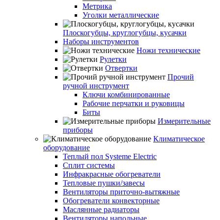
Метрика
Уголки металлические
Плоскогубцы, круглогубцы, кусачки
Наборы инструментов
Ножи технические
Рулетки
Отвертки
Прочий
ручной инструмент
Ключи комбинированные
Рабочие перчатки и руковицы
Биты
Измерительные
приборы
Климатическое
оборудование
Теплый пол Systeme Electric
Сплит системы
Инфракрасные обогреватели
Тепловые пушки/завесы
Вентиляторы приточно-вытяжные
Обогреватели конвекторные
Маслянные радиаторы
Вентиляторы напольные