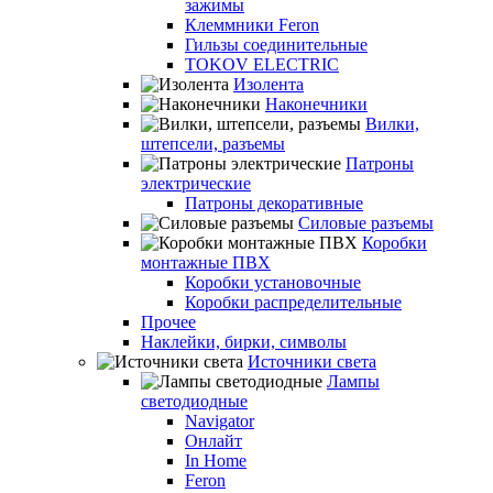
зажимы
Клеммники Feron
Гильзы соединительные
TOKOV ELECTRIC
Изолента
Наконечники
Вилки,
штепсели, разъемы
Патроны
электрические
Патроны декоративные
Силовые разъемы
Коробки
монтажные ПВХ
Коробки установочные
Коробки распределительные
Прочее
Наклейки, бирки, символы
Источники света
Лампы
светодиодные
Navigator
Онлайт
In Home
Feron