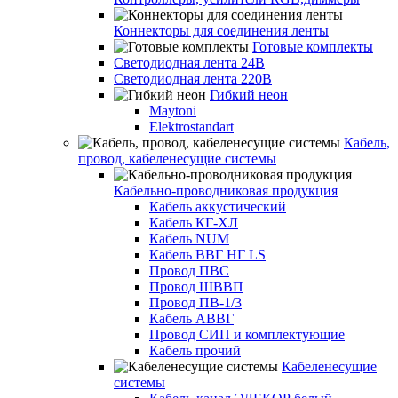
Коннекторы для соединения ленты
Готовые комплекты
Светодиодная лента 24В
Светодиодная лента 220В
Гибкий неон
Maytoni
Elektrostandart
Кабель,
провод, кабеленесущие системы
Кабельно-проводниковая продукция
Кабель аккустический
Кабель КГ-ХЛ
Кабель NUM
Кабель ВВГ НГ LS
Провод ПВС
Провод ШВВП
Провод ПВ-1/3
Кабель АВВГ
Провод СИП и комплектующие
Кабель прочий
Кабеленесущие
системы