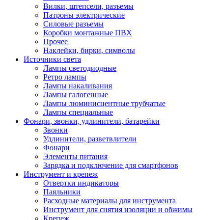
Вилки, штепсели, разъемы
Патроны электрические
Силовые разъемы
Коробки монтажные ПВХ
Прочее
Наклейки, бирки, символы
Источники света
Лампы светодиодные
Ретро лампы
Лампы накаливания
Лампы галогенные
Лампы люминисцентные трубчатые
Лампы специальные
Фонари, звонки, удлинители, батарейки
Звонки
Удлинители, разветвлители
Фонари
Элементы питания
Зарядка и подключение для смартфонов
Инструмент и крепеж
Отвертки индикаторы
Паяльники
Расходные материалы для инструмента
Инструмент для снятия изоляции и обжимы
Крепеж