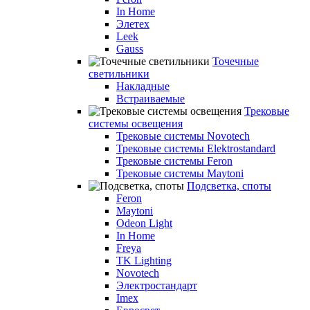
In Home
Элетех
Leek
Gauss
Точечные
светильники
Накладные
Встраиваемые
Трековые
системы освещения
Трековые системы Novotech
Трековые системы Elektrostandard
Трековые системы Feron
Трековые системы Maytoni
Подсветка, споты
Feron
Maytoni
Odeon Light
In Home
Freya
TK Lighting
Novotech
Электростандарт
Imex