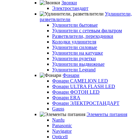
Звонки
Электростандарт
Удлинители,
разветвлители
Удлинители бытовые
Удлинители с сетевым фильтром
Разветвлители, переходники
Колодки удлинителя
Удлинители силовые
Удлинители на катушке
Удлинители рулетки
Удлинители выдвижные
Удлинители Legrand
Фонари
Фонари CAMELION LED
Фонари ULTRA FLASH LED
Фонари ФОТОН LED
Фонари ERA
Фонари ЭЛЕКТРОСТАНДАРТ
Gauss
Элементы питания
Nanfu
Panasonic
Navigator
Opticell