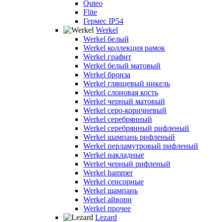
Quteo
Flite
Гермес IP54
Werkel
Werkel белый
Werkel коллекция рамок
Werkel графит
Werkel белый матовый
Werkel бронза
Werkel глянцевый никель
Werkel слоновая кость
Werkel черный матовый
Werkel серо-коричневый
Werkel серебрянный
Werkel серебрянный рифленый
Werkel шампань рифленый
Werkel перламутровый рифленый
Werkel накладные
Werkel черный рифленый
Werkel hammer
Werkel сенсорные
Werkel шампань
Werkel айвори
Werkel прочее
Lezard