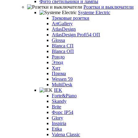
Фито светильники и лампы
Розетки и выключатели
Systeme Electric
Трековые розетки
ArtGallery
AtlasDesign
AtlasDesign Profi54 ОП
Glossa
Blanca СП
Blanca ОП
Рондо
Этюд
Хит
Прима
Wessen 59
MultiDesk
IEK
Forte&Piano
Skandy
Brite
Форс IP54
Glory
Inspiria
Etika
Valena Classic