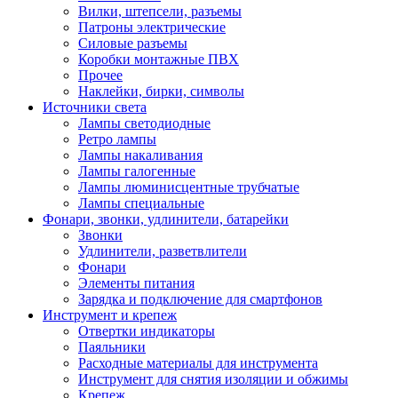
Вилки, штепсели, разъемы
Патроны электрические
Силовые разъемы
Коробки монтажные ПВХ
Прочее
Наклейки, бирки, символы
Источники света
Лампы светодиодные
Ретро лампы
Лампы накаливания
Лампы галогенные
Лампы люминисцентные трубчатые
Лампы специальные
Фонари, звонки, удлинители, батарейки
Звонки
Удлинители, разветвлители
Фонари
Элементы питания
Зарядка и подключение для смартфонов
Инструмент и крепеж
Отвертки индикаторы
Паяльники
Расходные материалы для инструмента
Инструмент для снятия изоляции и обжимы
Крепеж