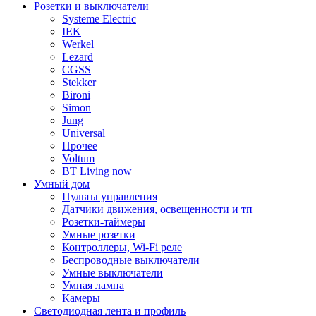
Розетки и выключатели
Systeme Electric
IEK
Werkel
Lezard
CGSS
Stekker
Bironi
Simon
Jung
Universal
Прочее
Voltum
BT Living now
Умный дом
Пульты управления
Датчики движения, освещенности и тп
Розетки-таймеры
Умные розетки
Контроллеры, Wi-Fi реле
Беспроводные выключатели
Умные выключатели
Умная лампа
Камеры
Светодиодная лента и профиль