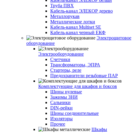
Кабель-канал ЭЛЕКОР белый
Труба ПВХ
Кабель-канал ЭЛЕКОР дерево
Металлорукав
Металлические лотки
Кабель-канал Multiset SE
Кабель-канал черный ЕКФ
Электрощитовое
оборудование
Электрооборудование
Счетчики
Трансформаторы, ЭПРА
Стартеры, реле
Предохранители резьбовые ПАР
Комплектующие для шкафов и боксов
Шины нулевые
Зажимы ЗНИ
Сальники
DIN-рейки
Шины соединительные
Изоляторы
Прочее
Шкафы