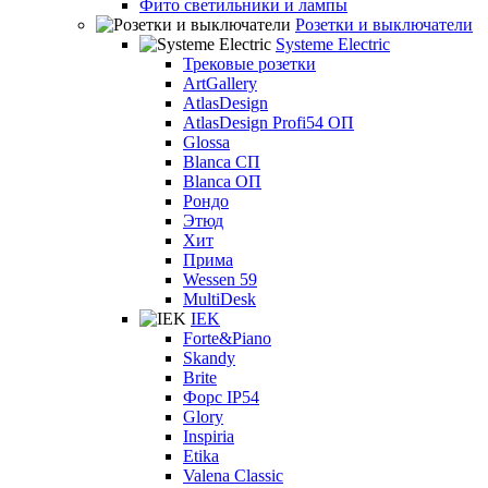
Фито светильники и лампы
Розетки и выключатели
Systeme Electric
Трековые розетки
ArtGallery
AtlasDesign
AtlasDesign Profi54 ОП
Glossa
Blanca СП
Blanca ОП
Рондо
Этюд
Хит
Прима
Wessen 59
MultiDesk
IEK
Forte&Piano
Skandy
Brite
Форс IP54
Glory
Inspiria
Etika
Valena Classic