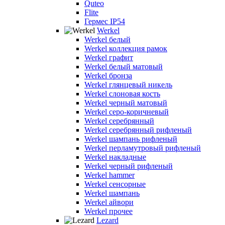
Quteo
Flite
Гермес IP54
Werkel
Werkel белый
Werkel коллекция рамок
Werkel графит
Werkel белый матовый
Werkel бронза
Werkel глянцевый никель
Werkel слоновая кость
Werkel черный матовый
Werkel серо-коричневый
Werkel серебрянный
Werkel серебрянный рифленый
Werkel шампань рифленый
Werkel перламутровый рифленый
Werkel накладные
Werkel черный рифленый
Werkel hammer
Werkel сенсорные
Werkel шампань
Werkel айвори
Werkel прочее
Lezard