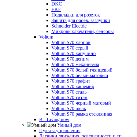
DKC
EKF
Подкладки для розеток
Защита для обоев. заглушки
Schneider Electric
Микровыключатели, сенсоры
Voltum
Voltum S70 хлопок
Voltum S70 серый
Voltum S70 капучино
Voltum S70 деним
Voltum S70 механизмы
Voltum S70 белый глянцевый
Voltum S70 белый матовый
Voltum S70 графит
Voltum S70 кашемир
Voltum S70 сталь
Voltum S70 титан
Voltum S70 черный матовый
Voltum S70 шелк
Voltum S70 рамка стеклянная
BT Living now
Умный дом
Пульты управления
Датчики движения, освещенности и тп