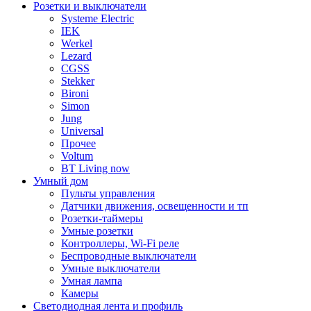
Розетки и выключатели
Systeme Electric
IEK
Werkel
Lezard
CGSS
Stekker
Bironi
Simon
Jung
Universal
Прочее
Voltum
BT Living now
Умный дом
Пульты управления
Датчики движения, освещенности и тп
Розетки-таймеры
Умные розетки
Контроллеры, Wi-Fi реле
Беспроводные выключатели
Умные выключатели
Умная лампа
Камеры
Светодиодная лента и профиль