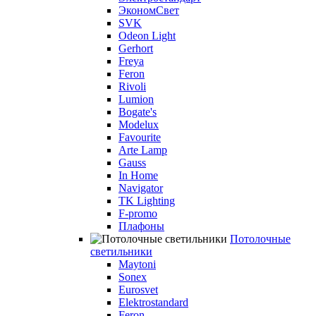
ЭкономСвет
SVK
Odeon Light
Gerhort
Freya
Feron
Rivoli
Lumion
Bogate's
Modelux
Favourite
Arte Lamp
Gauss
In Home
Navigator
TK Lighting
F-promo
Плафоны
Потолочные
светильники
Maytoni
Sonex
Eurosvet
Elektrostandard
Feron