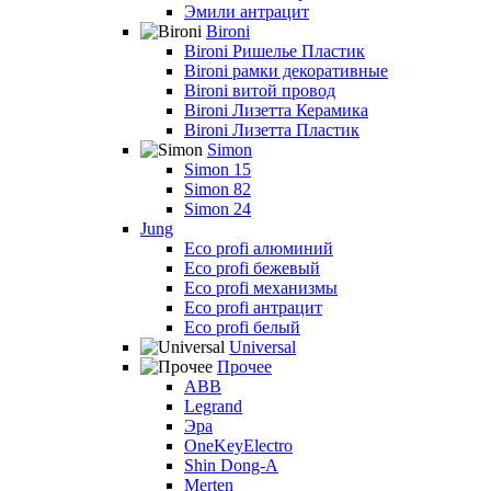
Эмили антрацит
Bironi
Bironi Ришелье Пластик
Bironi рамки декоративные
Bironi витой провод
Bironi Лизетта Керамика
Bironi Лизетта Пластик
Simon
Simon 15
Simon 82
Simon 24
Jung
Eco profi алюминий
Eco profi бежевый
Eco profi механизмы
Eco profi антрацит
Eco profi белый
Universal
Прочее
ABB
Legrand
Эра
OneKeyElectro
Shin Dong-A
Merten