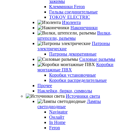
зажимы
Клеммники Feron
Гильзы соединительные
TOKOV ELECTRIC
Изолента
Наконечники
Вилки,
штепсели, разъемы
Патроны
электрические
Патроны декоративные
Силовые разъемы
Коробки
монтажные ПВХ
Коробки установочные
Коробки распределительные
Прочее
Наклейки, бирки, символы
Источники света
Лампы
светодиодные
Navigator
Онлайт
In Home
Feron