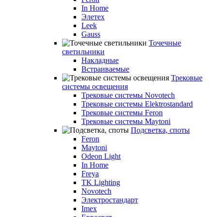
In Home
Элетех
Leek
Gauss
Точечные
светильники
Накладные
Встраиваемые
Трековые
системы освещения
Трековые системы Novotech
Трековые системы Elektrostandard
Трековые системы Feron
Трековые системы Maytoni
Подсветка, споты
Feron
Maytoni
Odeon Light
In Home
Freya
TK Lighting
Novotech
Электростандарт
Imex