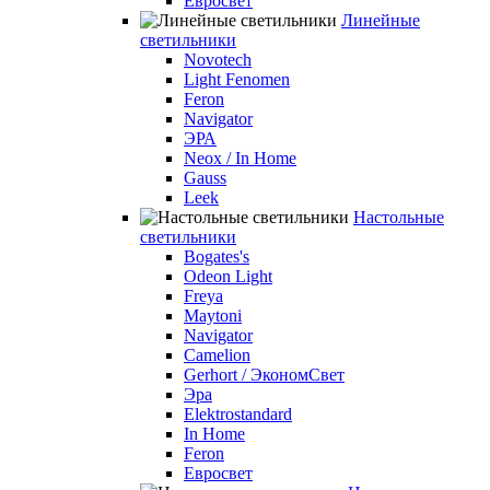
Евросвет
Линейные
светильники
Novotech
Light Fenomen
Feron
Navigator
ЭРА
Neox / In Home
Gauss
Leek
Настольные
светильники
Bogates's
Odeon Light
Freya
Maytoni
Navigator
Camelion
Gerhort / ЭкономСвет
Эра
Elektrostandard
In Home
Feron
Евросвет