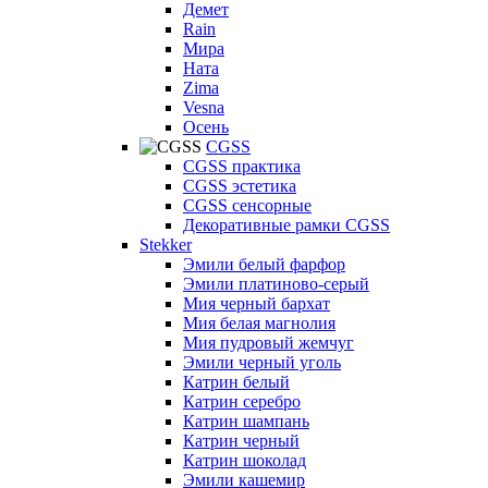
Демет
Rain
Мира
Ната
Zima
Vesna
Осень
CGSS
CGSS практика
CGSS эстетика
CGSS сенсорные
Декоративные рамки CGSS
Stekker
Эмили белый фарфор
Эмили платиново-серый
Мия черный бархат
Мия белая магнолия
Мия пудровый жемчуг
Эмили черный уголь
Катрин белый
Катрин серебро
Катрин шампань
Катрин черный
Катрин шоколад
Эмили кашемир