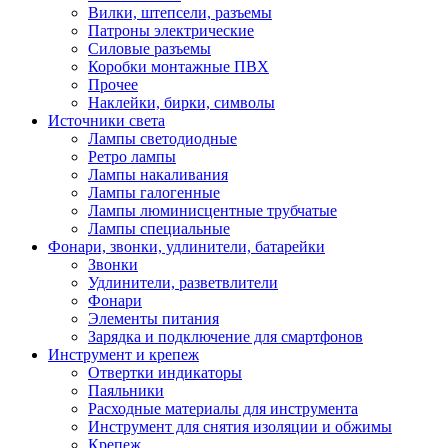
Вилки, штепсели, разъемы
Патроны электрические
Силовые разъемы
Коробки монтажные ПВХ
Прочее
Наклейки, бирки, символы
Источники света
Лампы светодиодные
Ретро лампы
Лампы накаливания
Лампы галогенные
Лампы люминисцентные трубчатые
Лампы специальные
Фонари, звонки, удлинители, батарейки
Звонки
Удлинители, разветвлители
Фонари
Элементы питания
Зарядка и подключение для смартфонов
Инструмент и крепеж
Отвертки индикаторы
Паяльники
Расходные материалы для инструмента
Инструмент для снятия изоляции и обжимы
Крепеж