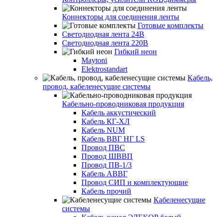
Коннекторы для соединения ленты
Готовые комплекты
Светодиодная лента 24В
Светодиодная лента 220В
Гибкий неон
Maytoni
Elektrostandart
Кабель,
провод, кабеленесущие системы
Кабельно-проводниковая продукция
Кабель аккустический
Кабель КГ-ХЛ
Кабель NUM
Кабель ВВГ НГ LS
Провод ПВС
Провод ШВВП
Провод ПВ-1/3
Кабель АВВГ
Провод СИП и комплектующие
Кабель прочий
Кабеленесущие
системы