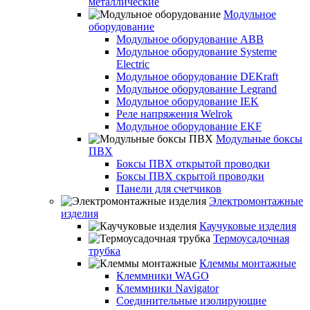
металлические
Модульное
оборудование
Модульное оборудование ABB
Модульное оборудование Systeme
Electric
Модульное оборудование DEKraft
Модульное оборудование Legrand
Модульное оборудование IEK
Реле напряжения Welrok
Модульное оборудование EKF
Модульные боксы
ПВХ
Боксы ПВХ открытой проводки
Боксы ПВХ скрытой проводки
Панели для счетчиков
Электромонтажные
изделия
Каучуковые изделия
Термоусадочная
трубка
Клеммы монтажные
Клеммники WAGO
Клеммники Navigator
Соединительные изолирующие