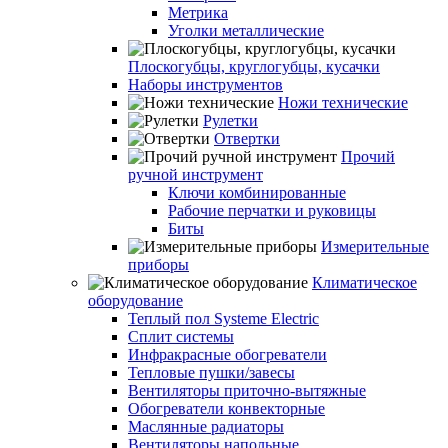
Метрика
Уголки металлические
Плоскогубцы, круглогубцы, кусачки
Наборы инструментов
Ножи технические
Рулетки
Отвертки
Прочий
ручной инструмент
Ключи комбинированные
Рабочие перчатки и руковицы
Биты
Измерительные
приборы
Климатическое
оборудование
Теплый пол Systeme Electric
Сплит системы
Инфракрасные обогреватели
Тепловые пушки/завесы
Вентиляторы приточно-вытяжные
Обогреватели конвекторные
Маслянные радиаторы
Вентиляторы напольные