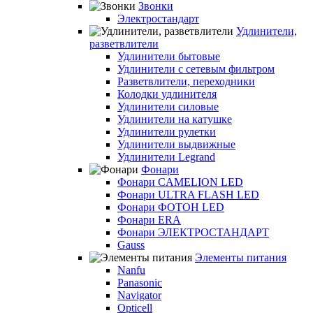
Звонки
Электростандарт
Удлинители,
разветвлители
Удлинители бытовые
Удлинители с сетевым фильтром
Разветвлители, переходники
Колодки удлинителя
Удлинители силовые
Удлинители на катушке
Удлинители рулетки
Удлинители выдвижные
Удлинители Legrand
Фонари
Фонари CAMELION LED
Фонари ULTRA FLASH LED
Фонари ФОТОН LED
Фонари ERA
Фонари ЭЛЕКТРОСТАНДАРТ
Gauss
Элементы питания
Nanfu
Panasonic
Navigator
Opticell