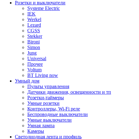
Розетки и выключатели
Systeme Electric
IEK
Werkel
Lezard
CGSS
Stekker
Bironi
Simon
Jung
Universal
Прочее
Voltum
BT Living now
Умный дом
Пульты управления
Датчики движения, освещенности и тп
Розетки-таймеры
Умные розетки
Контроллеры, Wi-Fi реле
Беспроводные выключатели
Умные выключатели
Умная лампа
Камеры
Светодиодная лента и профиль