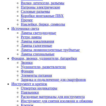
Вилки, штепсели, разъемы
Патроны электрические
Силовые разъемы
Коробки монтажные ПВХ
Прочее
Наклейки, бирки, символы
Источники света
Лампы светодиодные
Ретро лампы
Лампы накаливания
Лампы галогенные
Лампы люминисцентные трубчатые
Лампы специальные
Фонари, звонки, удлинители, батарейки
Звонки
Удлинители, разветвлители
Фонари
Элементы питания
Зарядка и подключение для смартфонов
Инструмент и крепеж
Отвертки индикаторы
Паяльники
Расходные материалы для инструмента
Инструмент для снятия изоляции и обжимы
Крепеж