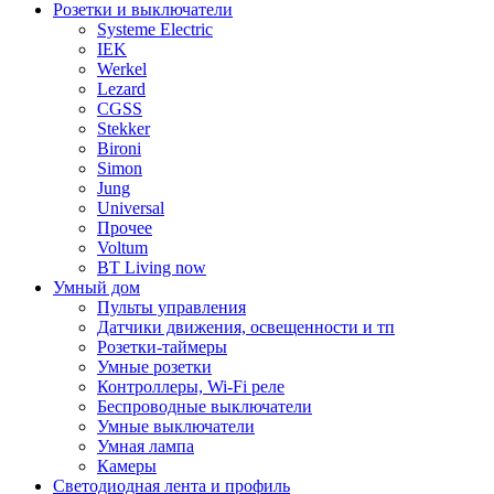
Розетки и выключатели
Systeme Electric
IEK
Werkel
Lezard
CGSS
Stekker
Bironi
Simon
Jung
Universal
Прочее
Voltum
BT Living now
Умный дом
Пульты управления
Датчики движения, освещенности и тп
Розетки-таймеры
Умные розетки
Контроллеры, Wi-Fi реле
Беспроводные выключатели
Умные выключатели
Умная лампа
Камеры
Светодиодная лента и профиль