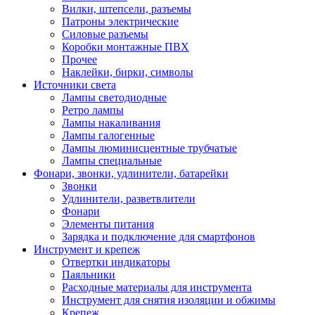
Вилки, штепсели, разъемы
Патроны электрические
Силовые разъемы
Коробки монтажные ПВХ
Прочее
Наклейки, бирки, символы
Источники света
Лампы светодиодные
Ретро лампы
Лампы накаливания
Лампы галогенные
Лампы люминисцентные трубчатые
Лампы специальные
Фонари, звонки, удлинители, батарейки
Звонки
Удлинители, разветвлители
Фонари
Элементы питания
Зарядка и подключение для смартфонов
Инструмент и крепеж
Отвертки индикаторы
Паяльники
Расходные материалы для инструмента
Инструмент для снятия изоляции и обжимы
Крепеж