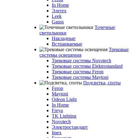
In Home
Элетех
Leek
Gauss
Точечные
светильники
Накладные
Встраиваемые
Трековые
системы освещения
Трековые системы Novotech
Трековые системы Elektrostandard
Трековые системы Feron
Трековые системы Maytoni
Подсветка, споты
Feron
Maytoni
Odeon Light
In Home
Freya
TK Lighting
Novotech
Электростандарт
Imex