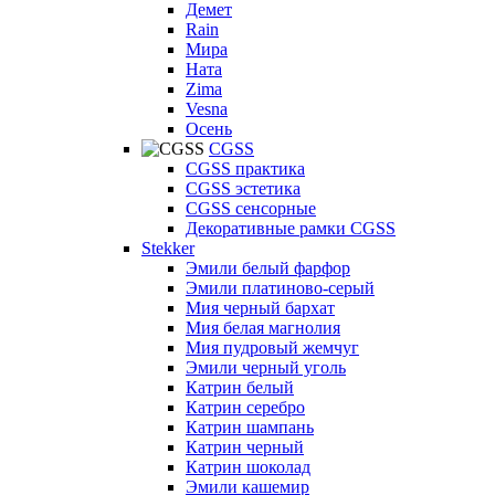
Демет
Rain
Мира
Ната
Zima
Vesna
Осень
CGSS
CGSS практика
CGSS эстетика
CGSS сенсорные
Декоративные рамки CGSS
Stekker
Эмили белый фарфор
Эмили платиново-серый
Мия черный бархат
Мия белая магнолия
Мия пудровый жемчуг
Эмили черный уголь
Катрин белый
Катрин серебро
Катрин шампань
Катрин черный
Катрин шоколад
Эмили кашемир