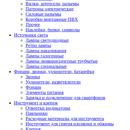
Вилки, штепсели, разъемы
Патроны электрические
Силовые разъемы
Коробки монтажные ПВХ
Прочее
Наклейки, бирки, символы
Источники света
Лампы светодиодные
Ретро лампы
Лампы накаливания
Лампы галогенные
Лампы люминисцентные трубчатые
Лампы специальные
Фонари, звонки, удлинители, батарейки
Звонки
Удлинители, разветвлители
Фонари
Элементы питания
Зарядка и подключение для смартфонов
Инструмент и крепеж
Отвертки индикаторы
Паяльники
Расходные материалы для инструмента
Инструмент для снятия изоляции и обжимы
Крепеж