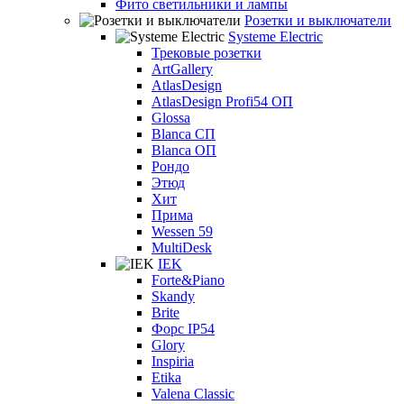
Фито светильники и лампы
Розетки и выключатели
Systeme Electric
Трековые розетки
ArtGallery
AtlasDesign
AtlasDesign Profi54 ОП
Glossa
Blanca СП
Blanca ОП
Рондо
Этюд
Хит
Прима
Wessen 59
MultiDesk
IEK
Forte&Piano
Skandy
Brite
Форс IP54
Glory
Inspiria
Etika
Valena Classic