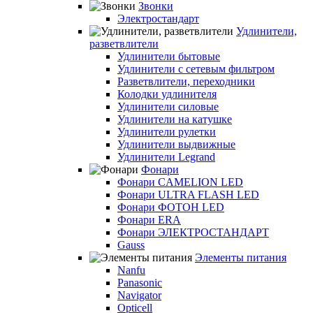
Звонки
Электростандарт
Удлинители,
разветвлители
Удлинители бытовые
Удлинители с сетевым фильтром
Разветвлители, переходники
Колодки удлинителя
Удлинители силовые
Удлинители на катушке
Удлинители рулетки
Удлинители выдвижные
Удлинители Legrand
Фонари
Фонари CAMELION LED
Фонари ULTRA FLASH LED
Фонари ФОТОН LED
Фонари ERA
Фонари ЭЛЕКТРОСТАНДАРТ
Gauss
Элементы питания
Nanfu
Panasonic
Navigator
Opticell