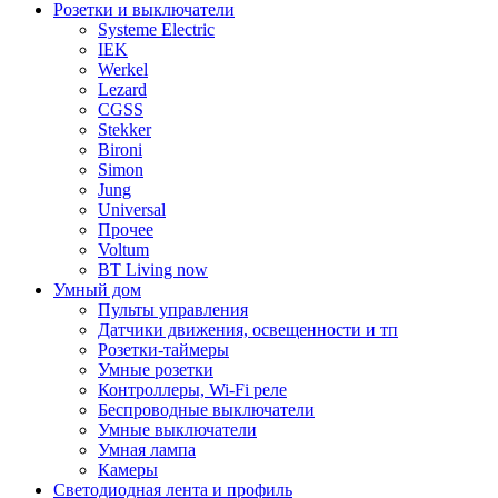
Розетки и выключатели
Systeme Electric
IEK
Werkel
Lezard
CGSS
Stekker
Bironi
Simon
Jung
Universal
Прочее
Voltum
BT Living now
Умный дом
Пульты управления
Датчики движения, освещенности и тп
Розетки-таймеры
Умные розетки
Контроллеры, Wi-Fi реле
Беспроводные выключатели
Умные выключатели
Умная лампа
Камеры
Светодиодная лента и профиль