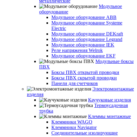
металлические
Модульное
оборудование
Модульное оборудование ABB
Модульное оборудование Systeme
Electric
Модульное оборудование DEKraft
Модульное оборудование Legrand
Модульное оборудование IEK
Реле напряжения Welrok
Модульное оборудование EKF
Модульные боксы
ПВХ
Боксы ПВХ открытой проводки
Боксы ПВХ скрытой проводки
Панели для счетчиков
Электромонтажные
изделия
Каучуковые изделия
Термоусадочная
трубка
Клеммы монтажные
Клеммники WAGO
Клеммники Navigator
Соединительные изолирующие