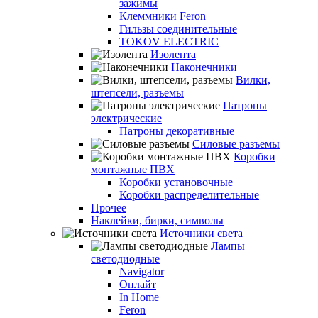
зажимы
Клеммники Feron
Гильзы соединительные
TOKOV ELECTRIC
Изолента
Наконечники
Вилки,
штепсели, разъемы
Патроны
электрические
Патроны декоративные
Силовые разъемы
Коробки
монтажные ПВХ
Коробки установочные
Коробки распределительные
Прочее
Наклейки, бирки, символы
Источники света
Лампы
светодиодные
Navigator
Онлайт
In Home
Feron