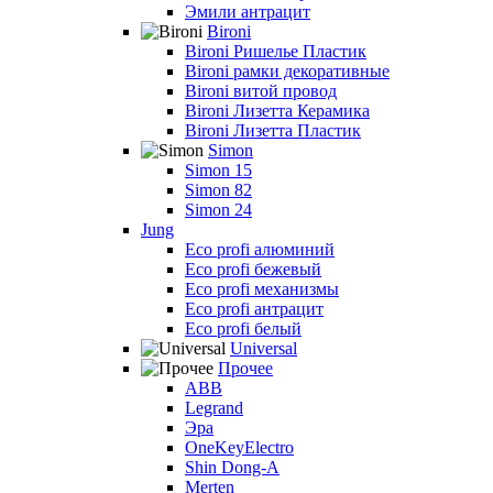
Эмили антрацит
Bironi
Bironi Ришелье Пластик
Bironi рамки декоративные
Bironi витой провод
Bironi Лизетта Керамика
Bironi Лизетта Пластик
Simon
Simon 15
Simon 82
Simon 24
Jung
Eco profi алюминий
Eco profi бежевый
Eco profi механизмы
Eco profi антрацит
Eco profi белый
Universal
Прочее
ABB
Legrand
Эра
OneKeyElectro
Shin Dong-A
Merten