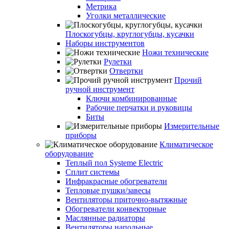
Метрика
Уголки металлические
Плоскогубцы, круглогубцы, кусачки
Наборы инструментов
Ножи технические
Рулетки
Отвертки
Прочий
ручной инструмент
Ключи комбинированные
Рабочие перчатки и руковицы
Биты
Измерительные
приборы
Климатическое
оборудование
Теплый пол Systeme Electric
Сплит системы
Инфракрасные обогреватели
Тепловые пушки/завесы
Вентиляторы приточно-вытяжные
Обогреватели конвекторные
Маслянные радиаторы
Вентиляторы напольные