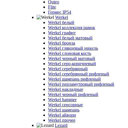
Quteo
Flite
Гермес IP54
Werkel
Werkel белый
Werkel коллекция рамок
Werkel графит
Werkel белый матовый
Werkel бронза
Werkel глянцевый никель
Werkel слоновая кость
Werkel черный матовый
Werkel серо-коричневый
Werkel серебрянный
Werkel серебрянный рифленый
Werkel шампань рифленый
Werkel перламутровый рифленый
Werkel накладные
Werkel черный рифленый
Werkel hammer
Werkel сенсорные
Werkel шампань
Werkel айвори
Werkel прочее
Lezard