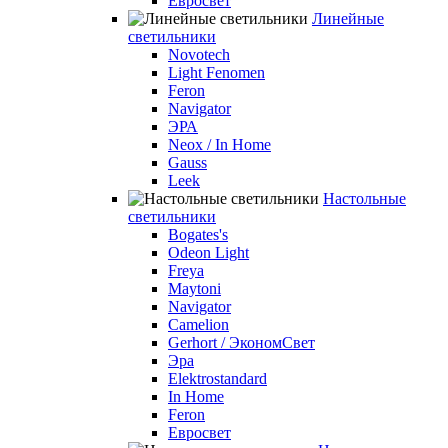
Евросвет
Линейные
светильники
Novotech
Light Fenomen
Feron
Navigator
ЭРА
Neox / In Home
Gauss
Leek
Настольные
светильники
Bogates's
Odeon Light
Freya
Maytoni
Navigator
Camelion
Gerhort / ЭкономСвет
Эра
Elektrostandard
In Home
Feron
Евросвет