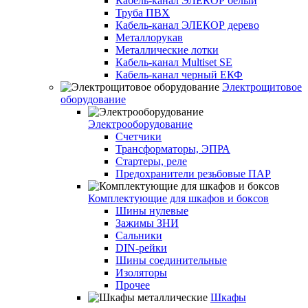
Кабель-канал ЭЛЕКОР белый
Труба ПВХ
Кабель-канал ЭЛЕКОР дерево
Металлорукав
Металлические лотки
Кабель-канал Multiset SE
Кабель-канал черный ЕКФ
Электрощитовое
оборудование
Электрооборудование
Счетчики
Трансформаторы, ЭПРА
Стартеры, реле
Предохранители резьбовые ПАР
Комплектующие для шкафов и боксов
Шины нулевые
Зажимы ЗНИ
Сальники
DIN-рейки
Шины соединительные
Изоляторы
Прочее
Шкафы