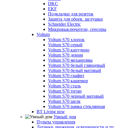
DKC
EKF
Подкладки для розеток
Защита для обоев. заглушки
Schneider Electric
Микровыключатели, сенсоры
Voltum
Voltum S70 хлопок
Voltum S70 серый
Voltum S70 капучино
Voltum S70 деним
Voltum S70 механизмы
Voltum S70 белый глянцевый
Voltum S70 белый матовый
Voltum S70 графит
Voltum S70 кашемир
Voltum S70 сталь
Voltum S70 титан
Voltum S70 черный матовый
Voltum S70 шелк
Voltum S70 рамка стеклянная
BT Living now
Умный дом
Пульты управления
Датчики движения, освещенности и тп