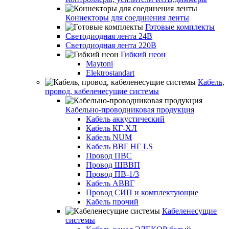
Коннекторы для соединения ленты
Готовые комплекты
Светодиодная лента 24В
Светодиодная лента 220В
Гибкий неон
Maytoni
Elektrostandart
Кабель,
провод, кабеленесущие системы
Кабельно-проводниковая продукция
Кабель аккустический
Кабель КГ-ХЛ
Кабель NUM
Кабель ВВГ НГ LS
Провод ПВС
Провод ШВВП
Провод ПВ-1/3
Кабель АВВГ
Провод СИП и комплектующие
Кабель прочий
Кабеленесущие
системы