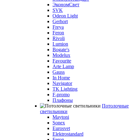
ЭкономСвет
SVK
Odeon Light
Gerhort
Freya
Feron
Rivoli
Lumion
Bogate's
Modelux
Favourite
Arte Lamp
Gauss
In Home
Navigator
TK Lighting
F-promo
Плафоны
Потолочные
светильники
Maytoni
Sonex
Eurosvet
Elektrostandard
Feron