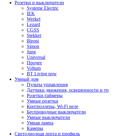
Розетки и выключатели
Systeme Electric
IEK
Werkel
Lezard
CGSS
Stekker
Bironi
Simon
Jung
Universal
Прочее
Voltum
BT Living now
Умный дом
Пульты управления
Датчики движения, освещенности и тп
Розетки-таймеры
Умные розетки
Контроллеры, Wi-Fi реле
Беспроводные выключатели
Умные выключатели
Умная лампа
Камеры
Светодиодная лента и профиль