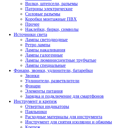
Вилки, штепсели, разъемы
Патроны электрические
Силовые разъемы
Коробки монтажные ПВХ
Прочее
Наклейки, бирки, символы
Источники света
Лампы светодиодные
Ретро лампы
Лампы накаливания
Лампы галогенные
Лампы люминисцентные трубчатые
Лампы специальные
Фонари, звонки, удлинители, батарейки
Звонки
Удлинители, разветвлители
Фонари
Элементы питания
Зарядка и подключение для смартфонов
Инструмент и крепеж
Отвертки индикаторы
Паяльники
Расходные материалы для инструмента
Инструмент для снятия изоляции и обжимы
Крепеж