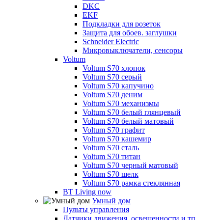
DKC
EKF
Подкладки для розеток
Защита для обоев. заглушки
Schneider Electric
Микровыключатели, сенсоры
Voltum
Voltum S70 хлопок
Voltum S70 серый
Voltum S70 капучино
Voltum S70 деним
Voltum S70 механизмы
Voltum S70 белый глянцевый
Voltum S70 белый матовый
Voltum S70 графит
Voltum S70 кашемир
Voltum S70 сталь
Voltum S70 титан
Voltum S70 черный матовый
Voltum S70 шелк
Voltum S70 рамка стеклянная
BT Living now
Умный дом
Пульты управления
Датчики движения, освещенности и тп