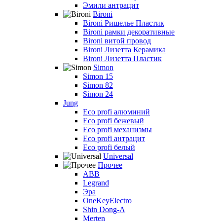
Эмили антрацит
Bironi
Bironi Ришелье Пластик
Bironi рамки декоративные
Bironi витой провод
Bironi Лизетта Керамика
Bironi Лизетта Пластик
Simon
Simon 15
Simon 82
Simon 24
Jung
Eco profi алюминий
Eco profi бежевый
Eco profi механизмы
Eco profi антрацит
Eco profi белый
Universal
Прочее
ABB
Legrand
Эра
OneKeyElectro
Shin Dong-A
Merten