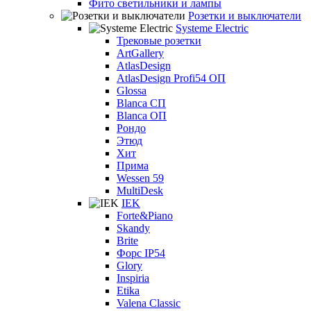
Фито светильники и лампы
Розетки и выключатели
Systeme Electric
Трековые розетки
ArtGallery
AtlasDesign
AtlasDesign Profi54 ОП
Glossa
Blanca СП
Blanca ОП
Рондо
Этюд
Хит
Прима
Wessen 59
MultiDesk
IEK
Forte&Piano
Skandy
Brite
Форс IP54
Glory
Inspiria
Etika
Valena Classic