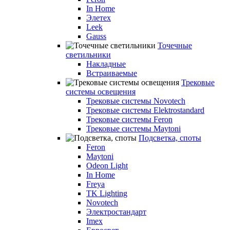
In Home
Элетех
Leek
Gauss
Точечные
светильники
Накладные
Встраиваемые
Трековые
системы освещения
Трековые системы Novotech
Трековые системы Elektrostandard
Трековые системы Feron
Трековые системы Maytoni
Подсветка, споты
Feron
Maytoni
Odeon Light
In Home
Freya
TK Lighting
Novotech
Электростандарт
Imex