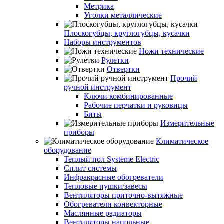
Метрика
Уголки металлические
Плоскогубцы, круглогубцы, кусачки
Наборы инструментов
Ножи технические
Рулетки
Отвертки
Прочий
ручной инструмент
Ключи комбинированные
Рабочие перчатки и руковицы
Биты
Измерительные
приборы
Климатическое
оборудование
Теплый пол Systeme Electric
Сплит системы
Инфракрасные обогреватели
Тепловые пушки/завесы
Вентиляторы приточно-вытяжные
Обогреватели конвекторные
Маслянные радиаторы
Вентиляторы напольные