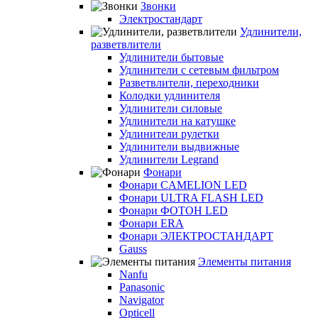
Звонки
Электростандарт
Удлинители,
разветвлители
Удлинители бытовые
Удлинители с сетевым фильтром
Разветвлители, переходники
Колодки удлинителя
Удлинители силовые
Удлинители на катушке
Удлинители рулетки
Удлинители выдвижные
Удлинители Legrand
Фонари
Фонари CAMELION LED
Фонари ULTRA FLASH LED
Фонари ФОТОН LED
Фонари ERA
Фонари ЭЛЕКТРОСТАНДАРТ
Gauss
Элементы питания
Nanfu
Panasonic
Navigator
Opticell