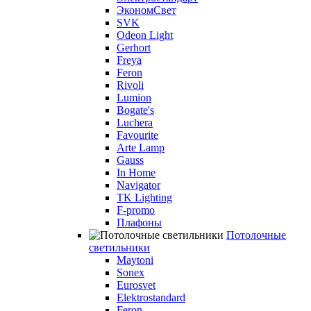
ЭкономСвет
SVK
Odeon Light
Gerhort
Freya
Feron
Rivoli
Lumion
Bogate's
Luchera
Favourite
Arte Lamp
Gauss
In Home
Navigator
TK Lighting
F-promo
Плафоны
Потолочные
светильники
Maytoni
Sonex
Eurosvet
Elektrostandard
Feron