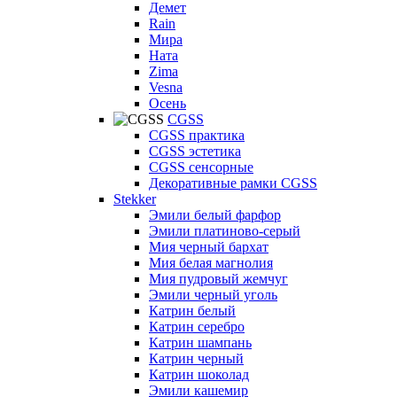
Демет
Rain
Мира
Ната
Zima
Vesna
Осень
CGSS
CGSS практика
CGSS эстетика
CGSS сенсорные
Декоративные рамки CGSS
Stekker
Эмили белый фарфор
Эмили платиново-серый
Мия черный бархат
Мия белая магнолия
Мия пудровый жемчуг
Эмили черный уголь
Катрин белый
Катрин серебро
Катрин шампань
Катрин черный
Катрин шоколад
Эмили кашемир