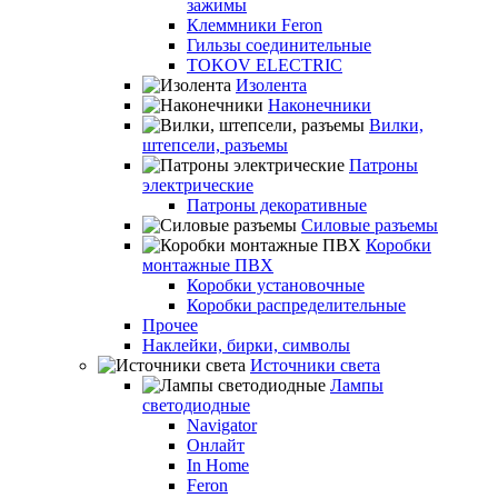
зажимы
Клеммники Feron
Гильзы соединительные
TOKOV ELECTRIC
Изолента
Наконечники
Вилки,
штепсели, разъемы
Патроны
электрические
Патроны декоративные
Силовые разъемы
Коробки
монтажные ПВХ
Коробки установочные
Коробки распределительные
Прочее
Наклейки, бирки, символы
Источники света
Лампы
светодиодные
Navigator
Онлайт
In Home
Feron