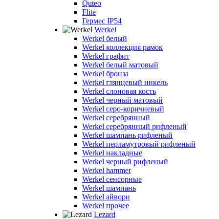
Quteo
Flite
Гермес IP54
Werkel
Werkel белый
Werkel коллекция рамок
Werkel графит
Werkel белый матовый
Werkel бронза
Werkel глянцевый никель
Werkel слоновая кость
Werkel черный матовый
Werkel серо-коричневый
Werkel серебрянный
Werkel серебрянный рифленый
Werkel шампань рифленый
Werkel перламутровый рифленый
Werkel накладные
Werkel черный рифленый
Werkel hammer
Werkel сенсорные
Werkel шампань
Werkel айвори
Werkel прочее
Lezard