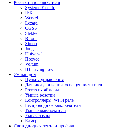
Розетки и выключатели
Systeme Electric
IEK
Werkel
Lezard
CGSS
Stekker
Bironi
Simon
Jung
Universal
Прочее
Voltum
BT Living now
Умный дом
Пульты управления
Датчики движения, освещенности и тп
Розетки-таймеры
Умные розетки
Контроллеры, Wi-Fi реле
Беспроводные выключатели
Умные выключатели
Умная лампа
Камеры
Светодиодная лента и профиль