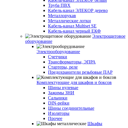
Кабель-канал ЭЛЕКОР белый
Труба ПВХ
Кабель-канал ЭЛЕКОР дерево
Металлорукав
Металлические лотки
Кабель-канал Multiset SE
Кабель-канал черный ЕКФ
Электрощитовое
оборудование
Электрооборудование
Счетчики
Трансформаторы, ЭПРА
Стартеры, реле
Предохранители резьбовые ПАР
Комплектующие для шкафов и боксов
Шины нулевые
Зажимы ЗНИ
Сальники
DIN-рейки
Шины соединительные
Изоляторы
Прочее
Шкафы