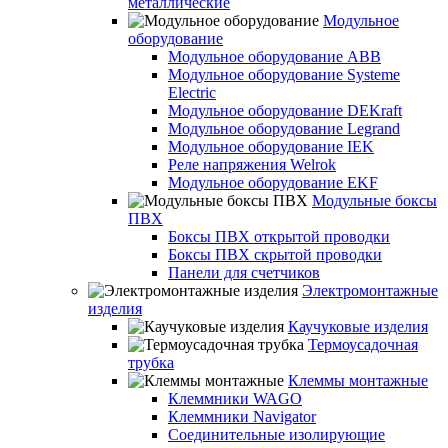
металлические
Модульное
оборудование
Модульное оборудование ABB
Модульное оборудование Systeme
Electric
Модульное оборудование DEKraft
Модульное оборудование Legrand
Модульное оборудование IEK
Реле напряжения Welrok
Модульное оборудование EKF
Модульные боксы
ПВХ
Боксы ПВХ открытой проводки
Боксы ПВХ скрытой проводки
Панели для счетчиков
Электромонтажные
изделия
Каучуковые изделия
Термоусадочная
трубка
Клеммы монтажные
Клеммники WAGO
Клеммники Navigator
Соединительные изолирующие