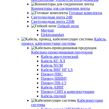
Коннекторы для соединения ленты
Готовые комплекты
Светодиодная лента 24В
Светодиодная лента 220В
Гибкий неон
Maytoni
Elektrostandart
Кабель,
провод, кабеленесущие системы
Кабельно-проводниковая продукция
Кабель аккустический
Кабель КГ-ХЛ
Кабель NUM
Кабель ВВГ НГ LS
Провод ПВС
Провод ШВВП
Провод ПВ-1/3
Кабель АВВГ
Провод СИП и комплектующие
Кабель прочий
Кабеленесущие
системы