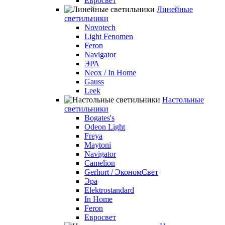
Евросвет
Линейные
светильники
Novotech
Light Fenomen
Feron
Navigator
ЭРА
Neox / In Home
Gauss
Leek
Настольные
светильники
Bogates's
Odeon Light
Freya
Maytoni
Navigator
Camelion
Gerhort / ЭкономСвет
Эра
Elektrostandard
In Home
Feron
Евросвет