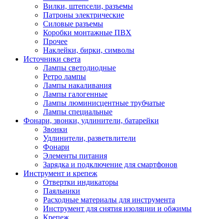
Вилки, штепсели, разъемы
Патроны электрические
Силовые разъемы
Коробки монтажные ПВХ
Прочее
Наклейки, бирки, символы
Источники света
Лампы светодиодные
Ретро лампы
Лампы накаливания
Лампы галогенные
Лампы люминисцентные трубчатые
Лампы специальные
Фонари, звонки, удлинители, батарейки
Звонки
Удлинители, разветвлители
Фонари
Элементы питания
Зарядка и подключение для смартфонов
Инструмент и крепеж
Отвертки индикаторы
Паяльники
Расходные материалы для инструмента
Инструмент для снятия изоляции и обжимы
Крепеж