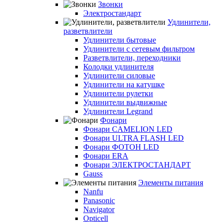
Звонки
Электростандарт
Удлинители,
разветвлители
Удлинители бытовые
Удлинители с сетевым фильтром
Разветвлители, переходники
Колодки удлинителя
Удлинители силовые
Удлинители на катушке
Удлинители рулетки
Удлинители выдвижные
Удлинители Legrand
Фонари
Фонари CAMELION LED
Фонари ULTRA FLASH LED
Фонари ФОТОН LED
Фонари ERA
Фонари ЭЛЕКТРОСТАНДАРТ
Gauss
Элементы питания
Nanfu
Panasonic
Navigator
Opticell