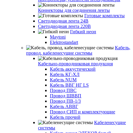
Коннекторы для соединения ленты
Готовые комплекты
Светодиодная лента 24В
Светодиодная лента 220В
Гибкий неон
Maytoni
Elektrostandart
Кабель,
провод, кабеленесущие системы
Кабельно-проводниковая продукция
Кабель аккустический
Кабель КГ-ХЛ
Кабель NUM
Кабель ВВГ НГ LS
Провод ПВС
Провод ШВВП
Провод ПВ-1/3
Кабель АВВГ
Провод СИП и комплектующие
Кабель прочий
Кабеленесущие
системы