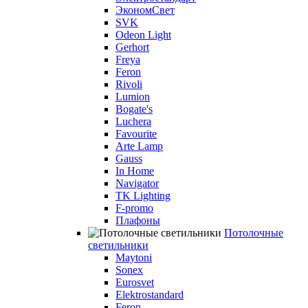
ЭкономСвет
SVK
Odeon Light
Gerhort
Freya
Feron
Rivoli
Lumion
Bogate's
Luchera
Favourite
Arte Lamp
Gauss
In Home
Navigator
TK Lighting
F-promo
Плафоны
Потолочные
светильники
Maytoni
Sonex
Eurosvet
Elektrostandard
Feron