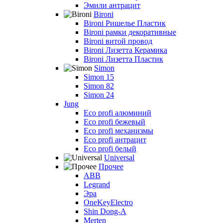
Эмили антрацит
Bironi
Bironi Ришелье Пластик
Bironi рамки декоративные
Bironi витой провод
Bironi Лизетта Керамика
Bironi Лизетта Пластик
Simon
Simon 15
Simon 82
Simon 24
Jung
Eco profi алюминий
Eco profi бежевый
Eco profi механизмы
Eco profi антрацит
Eco profi белый
Universal
Прочее
ABB
Legrand
Эра
OneKeyElectro
Shin Dong-A
Merten