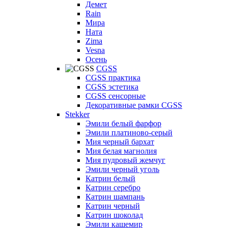
Демет
Rain
Мира
Ната
Zima
Vesna
Осень
CGSS
CGSS практика
CGSS эстетика
CGSS сенсорные
Декоративные рамки CGSS
Stekker
Эмили белый фарфор
Эмили платиново-серый
Мия черный бархат
Мия белая магнолия
Мия пудровый жемчуг
Эмили черный уголь
Катрин белый
Катрин серебро
Катрин шампань
Катрин черный
Катрин шоколад
Эмили кашемир