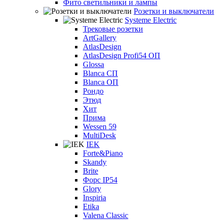
Фито светильники и лампы
Розетки и выключатели
Systeme Electric
Трековые розетки
ArtGallery
AtlasDesign
AtlasDesign Profi54 ОП
Glossa
Blanca СП
Blanca ОП
Рондо
Этюд
Хит
Прима
Wessen 59
MultiDesk
IEK
Forte&Piano
Skandy
Brite
Форс IP54
Glory
Inspiria
Etika
Valena Classic