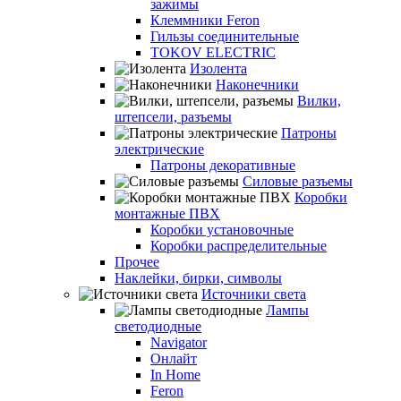
зажимы
Клеммники Feron
Гильзы соединительные
TOKOV ELECTRIC
Изолента
Наконечники
Вилки,
штепсели, разъемы
Патроны
электрические
Патроны декоративные
Силовые разъемы
Коробки
монтажные ПВХ
Коробки установочные
Коробки распределительные
Прочее
Наклейки, бирки, символы
Источники света
Лампы
светодиодные
Navigator
Онлайт
In Home
Feron