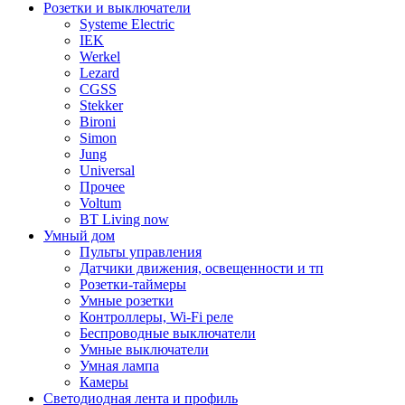
Розетки и выключатели
Systeme Electric
IEK
Werkel
Lezard
CGSS
Stekker
Bironi
Simon
Jung
Universal
Прочее
Voltum
BT Living now
Умный дом
Пульты управления
Датчики движения, освещенности и тп
Розетки-таймеры
Умные розетки
Контроллеры, Wi-Fi реле
Беспроводные выключатели
Умные выключатели
Умная лампа
Камеры
Светодиодная лента и профиль