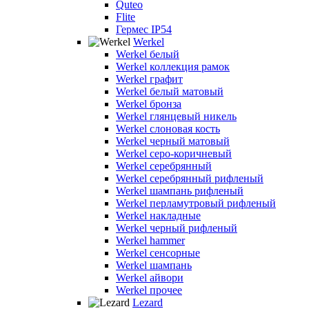
Quteo
Flite
Гермес IP54
Werkel
Werkel белый
Werkel коллекция рамок
Werkel графит
Werkel белый матовый
Werkel бронза
Werkel глянцевый никель
Werkel слоновая кость
Werkel черный матовый
Werkel серо-коричневый
Werkel серебрянный
Werkel серебрянный рифленый
Werkel шампань рифленый
Werkel перламутровый рифленый
Werkel накладные
Werkel черный рифленый
Werkel hammer
Werkel сенсорные
Werkel шампань
Werkel айвори
Werkel прочее
Lezard