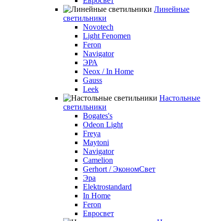
Евросвет
Линейные
светильники
Novotech
Light Fenomen
Feron
Navigator
ЭРА
Neox / In Home
Gauss
Leek
Настольные
светильники
Bogates's
Odeon Light
Freya
Maytoni
Navigator
Camelion
Gerhort / ЭкономСвет
Эра
Elektrostandard
In Home
Feron
Евросвет