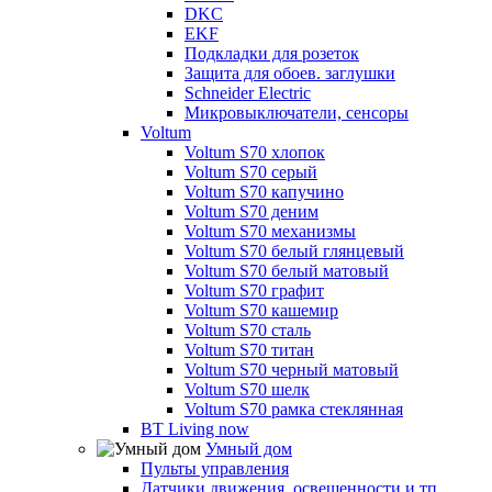
DKC
EKF
Подкладки для розеток
Защита для обоев. заглушки
Schneider Electric
Микровыключатели, сенсоры
Voltum
Voltum S70 хлопок
Voltum S70 серый
Voltum S70 капучино
Voltum S70 деним
Voltum S70 механизмы
Voltum S70 белый глянцевый
Voltum S70 белый матовый
Voltum S70 графит
Voltum S70 кашемир
Voltum S70 сталь
Voltum S70 титан
Voltum S70 черный матовый
Voltum S70 шелк
Voltum S70 рамка стеклянная
BT Living now
Умный дом
Пульты управления
Датчики движения, освещенности и тп