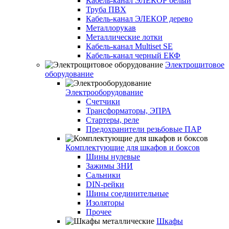
Кабель-канал ЭЛЕКОР белый
Труба ПВХ
Кабель-канал ЭЛЕКОР дерево
Металлорукав
Металлические лотки
Кабель-канал Multiset SE
Кабель-канал черный ЕКФ
Электрощитовое
оборудование
Электрооборудование
Счетчики
Трансформаторы, ЭПРА
Стартеры, реле
Предохранители резьбовые ПАР
Комплектующие для шкафов и боксов
Шины нулевые
Зажимы ЗНИ
Сальники
DIN-рейки
Шины соединительные
Изоляторы
Прочее
Шкафы