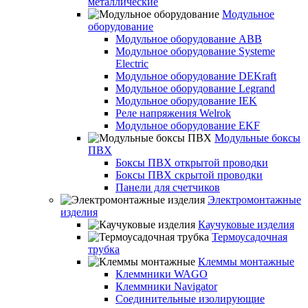
металлические
Модульное
оборудование
Модульное оборудование ABB
Модульное оборудование Systeme
Electric
Модульное оборудование DEKraft
Модульное оборудование Legrand
Модульное оборудование IEK
Реле напряжения Welrok
Модульное оборудование EKF
Модульные боксы
ПВХ
Боксы ПВХ открытой проводки
Боксы ПВХ скрытой проводки
Панели для счетчиков
Электромонтажные
изделия
Каучуковые изделия
Термоусадочная
трубка
Клеммы монтажные
Клеммники WAGO
Клеммники Navigator
Соединительные изолирующие