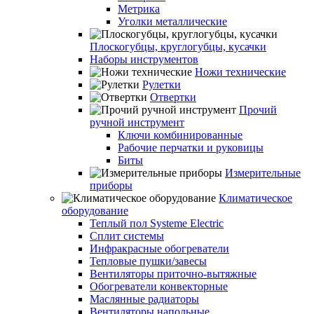
Метрика
Уголки металлические
Плоскогубцы, круглогубцы, кусачки
Наборы инструментов
Ножи технические
Рулетки
Отвертки
Прочий
ручной инструмент
Ключи комбинированные
Рабочие перчатки и руковицы
Биты
Измерительные
приборы
Климатическое
оборудование
Теплый пол Systeme Electric
Сплит системы
Инфракрасные обогреватели
Тепловые пушки/завесы
Вентиляторы приточно-вытяжные
Обогреватели конвекторные
Маслянные радиаторы
Вентиляторы напольные