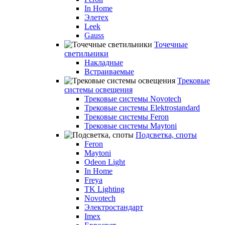
In Home
Элетех
Leek
Gauss
Точечные
светильники
Накладные
Встраиваемые
Трековые
системы освещения
Трековые системы Novotech
Трековые системы Elektrostandard
Трековые системы Feron
Трековые системы Maytoni
Подсветка, споты
Feron
Maytoni
Odeon Light
In Home
Freya
TK Lighting
Novotech
Электростандарт
Imex