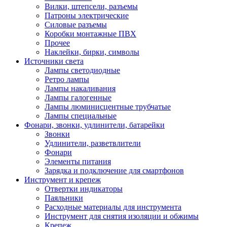
Вилки, штепсели, разъемы
Патроны электрические
Силовые разъемы
Коробки монтажные ПВХ
Прочее
Наклейки, бирки, символы
Источники света
Лампы светодиодные
Ретро лампы
Лампы накаливания
Лампы галогенные
Лампы люминисцентные трубчатые
Лампы специальные
Фонари, звонки, удлинители, батарейки
Звонки
Удлинители, разветвлители
Фонари
Элементы питания
Зарядка и подключение для смартфонов
Инструмент и крепеж
Отвертки индикаторы
Паяльники
Расходные материалы для инструмента
Инструмент для снятия изоляции и обжимы
Крепеж