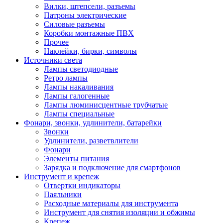
Вилки, штепсели, разъемы
Патроны электрические
Силовые разъемы
Коробки монтажные ПВХ
Прочее
Наклейки, бирки, символы
Источники света
Лампы светодиодные
Ретро лампы
Лампы накаливания
Лампы галогенные
Лампы люминисцентные трубчатые
Лампы специальные
Фонари, звонки, удлинители, батарейки
Звонки
Удлинители, разветвлители
Фонари
Элементы питания
Зарядка и подключение для смартфонов
Инструмент и крепеж
Отвертки индикаторы
Паяльники
Расходные материалы для инструмента
Инструмент для снятия изоляции и обжимы
Крепеж