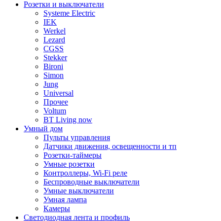
Розетки и выключатели
Systeme Electric
IEK
Werkel
Lezard
CGSS
Stekker
Bironi
Simon
Jung
Universal
Прочее
Voltum
BT Living now
Умный дом
Пульты управления
Датчики движения, освещенности и тп
Розетки-таймеры
Умные розетки
Контроллеры, Wi-Fi реле
Беспроводные выключатели
Умные выключатели
Умная лампа
Камеры
Светодиодная лента и профиль