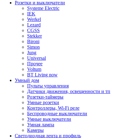
Розетки и выключатели
Systeme Electric
IEK
Werkel
Lezard
CGSS
Stekker
Bironi
Simon
Jung
Universal
Прочее
Voltum
BT Living now
Умный дом
Пульты управления
Датчики движения, освещенности и тп
Розетки-таймеры
Умные розетки
Контроллеры, Wi-Fi реле
Беспроводные выключатели
Умные выключатели
Умная лампа
Камеры
Светодиодная лента и профиль