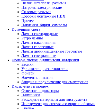
Вилки, штепсели, разъемы
Патроны электрические
Силовые разъемы
Коробки монтажные ПВХ
Прочее
Наклейки, бирки, символы
Источники света
Лампы светодиодные
Ретро лампы
Лампы накаливания
Лампы галогенные
Лампы люминисцентные трубчатые
Лампы специальные
Фонари, звонки, удлинители, батарейки
Звонки
Удлинители, разветвлители
Фонари
Элементы питания
Зарядка и подключение для смартфонов
Инструмент и крепеж
Отвертки индикаторы
Паяльники
Расходные материалы для инструмента
Инструмент для снятия изоляции и обжимы
Крепеж