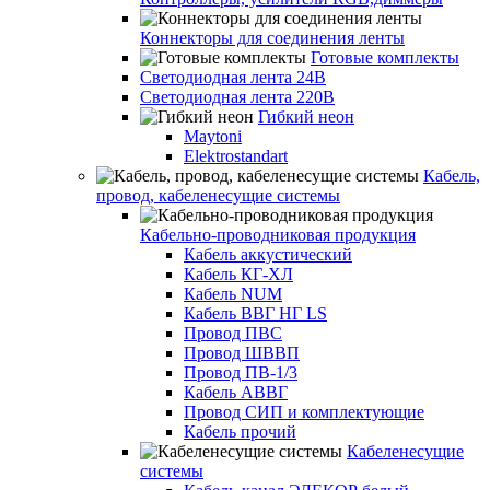
Коннекторы для соединения ленты
Готовые комплекты
Светодиодная лента 24В
Светодиодная лента 220В
Гибкий неон
Maytoni
Elektrostandart
Кабель,
провод, кабеленесущие системы
Кабельно-проводниковая продукция
Кабель аккустический
Кабель КГ-ХЛ
Кабель NUM
Кабель ВВГ НГ LS
Провод ПВС
Провод ШВВП
Провод ПВ-1/3
Кабель АВВГ
Провод СИП и комплектующие
Кабель прочий
Кабеленесущие
системы