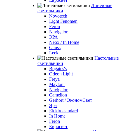
Евросвет
Линейные
светильники
Novotech
Light Fenomen
Feron
Navigator
ЭРА
Neox / In Home
Gauss
Leek
Настольные
светильники
Bogates's
Odeon Light
Freya
Maytoni
Navigator
Camelion
Gerhort / ЭкономСвет
Эра
Elektrostandard
In Home
Feron
Евросвет