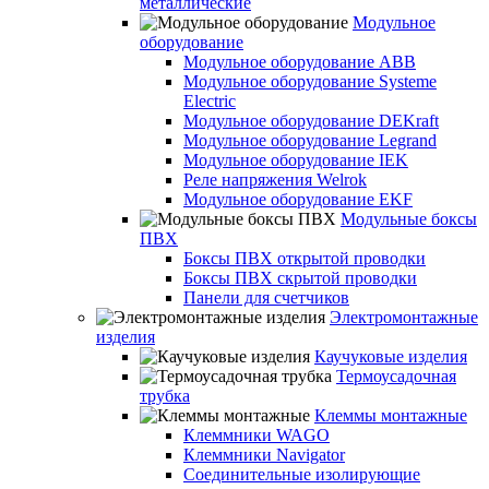
металлические
Модульное
оборудование
Модульное оборудование ABB
Модульное оборудование Systeme
Electric
Модульное оборудование DEKraft
Модульное оборудование Legrand
Модульное оборудование IEK
Реле напряжения Welrok
Модульное оборудование EKF
Модульные боксы
ПВХ
Боксы ПВХ открытой проводки
Боксы ПВХ скрытой проводки
Панели для счетчиков
Электромонтажные
изделия
Каучуковые изделия
Термоусадочная
трубка
Клеммы монтажные
Клеммники WAGO
Клеммники Navigator
Соединительные изолирующие