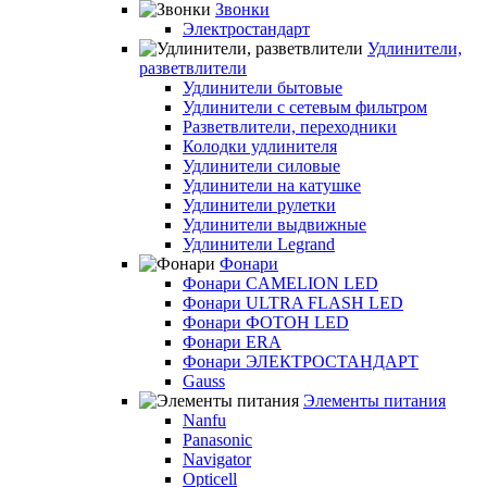
Звонки
Электростандарт
Удлинители,
разветвлители
Удлинители бытовые
Удлинители с сетевым фильтром
Разветвлители, переходники
Колодки удлинителя
Удлинители силовые
Удлинители на катушке
Удлинители рулетки
Удлинители выдвижные
Удлинители Legrand
Фонари
Фонари CAMELION LED
Фонари ULTRA FLASH LED
Фонари ФОТОН LED
Фонари ERA
Фонари ЭЛЕКТРОСТАНДАРТ
Gauss
Элементы питания
Nanfu
Panasonic
Navigator
Opticell