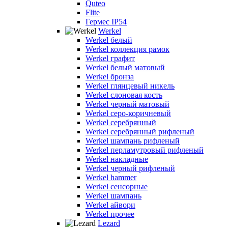
Quteo
Flite
Гермес IP54
Werkel
Werkel белый
Werkel коллекция рамок
Werkel графит
Werkel белый матовый
Werkel бронза
Werkel глянцевый никель
Werkel слоновая кость
Werkel черный матовый
Werkel серо-коричневый
Werkel серебрянный
Werkel серебрянный рифленый
Werkel шампань рифленый
Werkel перламутровый рифленый
Werkel накладные
Werkel черный рифленый
Werkel hammer
Werkel сенсорные
Werkel шампань
Werkel айвори
Werkel прочее
Lezard