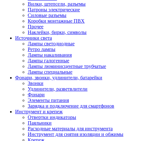
Вилки, штепсели, разъемы
Патроны электрические
Силовые разъемы
Коробки монтажные ПВХ
Прочее
Наклейки, бирки, символы
Источники света
Лампы светодиодные
Ретро лампы
Лампы накаливания
Лампы галогенные
Лампы люминисцентные трубчатые
Лампы специальные
Фонари, звонки, удлинители, батарейки
Звонки
Удлинители, разветвлители
Фонари
Элементы питания
Зарядка и подключение для смартфонов
Инструмент и крепеж
Отвертки индикаторы
Паяльники
Расходные материалы для инструмента
Инструмент для снятия изоляции и обжимы
Крепеж