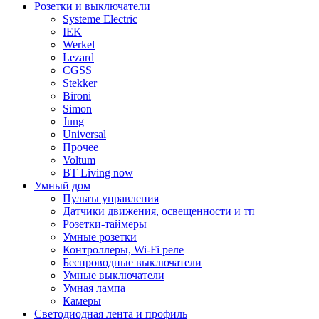
Розетки и выключатели
Systeme Electric
IEK
Werkel
Lezard
CGSS
Stekker
Bironi
Simon
Jung
Universal
Прочее
Voltum
BT Living now
Умный дом
Пульты управления
Датчики движения, освещенности и тп
Розетки-таймеры
Умные розетки
Контроллеры, Wi-Fi реле
Беспроводные выключатели
Умные выключатели
Умная лампа
Камеры
Светодиодная лента и профиль