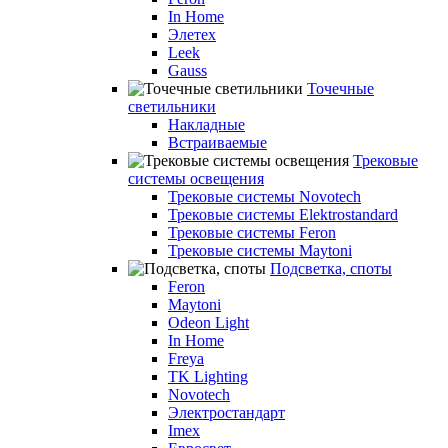
In Home
Элетех
Leek
Gauss
Точечные
светильники
Накладные
Встраиваемые
Трековые
системы освещения
Трековые системы Novotech
Трековые системы Elektrostandard
Трековые системы Feron
Трековые системы Maytoni
Подсветка, споты
Feron
Maytoni
Odeon Light
In Home
Freya
TK Lighting
Novotech
Электростандарт
Imex