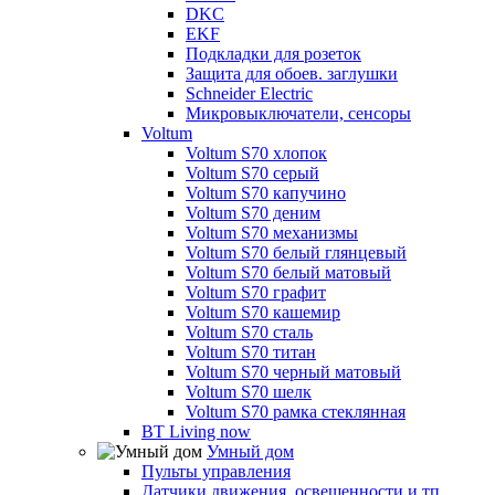
DKC
EKF
Подкладки для розеток
Защита для обоев. заглушки
Schneider Electric
Микровыключатели, сенсоры
Voltum
Voltum S70 хлопок
Voltum S70 серый
Voltum S70 капучино
Voltum S70 деним
Voltum S70 механизмы
Voltum S70 белый глянцевый
Voltum S70 белый матовый
Voltum S70 графит
Voltum S70 кашемир
Voltum S70 сталь
Voltum S70 титан
Voltum S70 черный матовый
Voltum S70 шелк
Voltum S70 рамка стеклянная
BT Living now
Умный дом
Пульты управления
Датчики движения, освещенности и тп