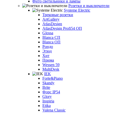
Фито светильники и лампы
Розетки и выключатели
Systeme Electric
Трековые розетки
ArtGallery
AtlasDesign
AtlasDesign Profi54 ОП
Glossa
Blanca СП
Blanca ОП
Рондо
Этюд
Хит
Прима
Wessen 59
MultiDesk
IEK
Forte&Piano
Skandy
Brite
Форс IP54
Glory
Inspiria
Etika
Valena Classic