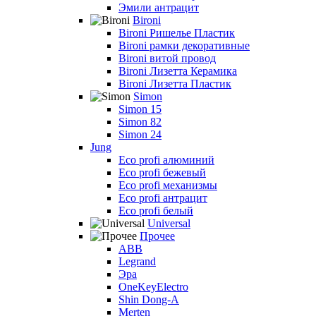
Эмили антрацит
Bironi
Bironi Ришелье Пластик
Bironi рамки декоративные
Bironi витой провод
Bironi Лизетта Керамика
Bironi Лизетта Пластик
Simon
Simon 15
Simon 82
Simon 24
Jung
Eco profi алюминий
Eco profi бежевый
Eco profi механизмы
Eco profi антрацит
Eco profi белый
Universal
Прочее
ABB
Legrand
Эра
OneKeyElectro
Shin Dong-A
Merten