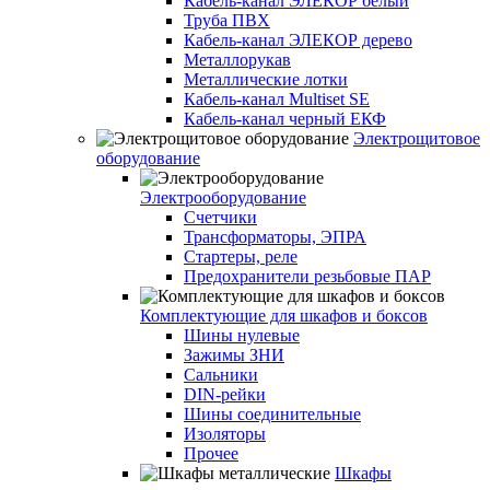
Кабель-канал ЭЛЕКОР белый
Труба ПВХ
Кабель-канал ЭЛЕКОР дерево
Металлорукав
Металлические лотки
Кабель-канал Multiset SE
Кабель-канал черный ЕКФ
Электрощитовое
оборудование
Электрооборудование
Счетчики
Трансформаторы, ЭПРА
Стартеры, реле
Предохранители резьбовые ПАР
Комплектующие для шкафов и боксов
Шины нулевые
Зажимы ЗНИ
Сальники
DIN-рейки
Шины соединительные
Изоляторы
Прочее
Шкафы