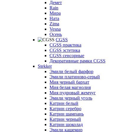
Демет
Rain
Мира
Ната
Zima
Vesna
Осень
CGSS
CGSS практика
CGSS эстетика
CGSS сенсорные
Декоративные рамки CGSS
Stekker
Эмили белый фарфор
Эмили платиново-серый
Мия черный бархат
Мия белая магнолия
Мия пудровый жемчуг
Эмили черный уголь
Катрин белый
Катрин серебро
Катрин шампань
Катрин черный
Катрин шоколад
Эмили кашемир