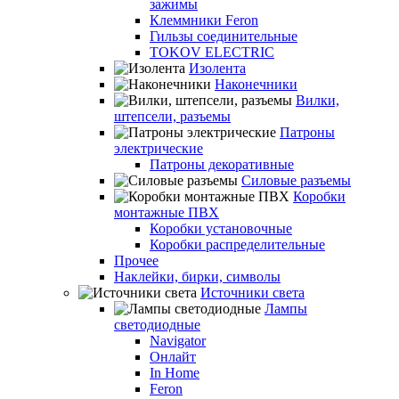
зажимы
Клеммники Feron
Гильзы соединительные
TOKOV ELECTRIC
Изолента
Наконечники
Вилки,
штепсели, разъемы
Патроны
электрические
Патроны декоративные
Силовые разъемы
Коробки
монтажные ПВХ
Коробки установочные
Коробки распределительные
Прочее
Наклейки, бирки, символы
Источники света
Лампы
светодиодные
Navigator
Онлайт
In Home
Feron