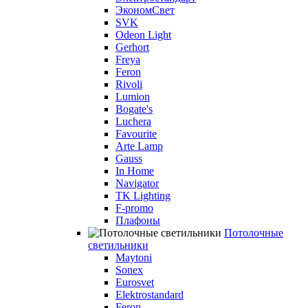
ЭкономСвет
SVK
Odeon Light
Gerhort
Freya
Feron
Rivoli
Lumion
Bogate's
Luchera
Favourite
Arte Lamp
Gauss
In Home
Navigator
TK Lighting
F-promo
Плафоны
Потолочные
светильники
Maytoni
Sonex
Eurosvet
Elektrostandard
Feron