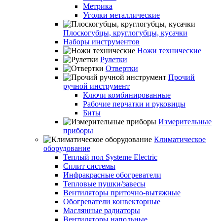
Метрика
Уголки металлические
Плоскогубцы, круглогубцы, кусачки
Наборы инструментов
Ножи технические
Рулетки
Отвертки
Прочий
ручной инструмент
Ключи комбинированные
Рабочие перчатки и руковицы
Биты
Измерительные
приборы
Климатическое
оборудование
Теплый пол Systeme Electric
Сплит системы
Инфракрасные обогреватели
Тепловые пушки/завесы
Вентиляторы приточно-вытяжные
Обогреватели конвекторные
Маслянные радиаторы
Вентиляторы напольные