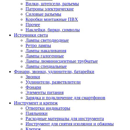
Вилки, штепсели, разъемы
Патроны электрические
Силовые разъемы
Коробки монтажные ПВХ
Прочее
Наклейки, бирки, символы
Источники света
Лампы светодиодные
Ретро лампы
Лампы накаливания
Лампы галогенные
Лампы люминисцентные трубчатые
Лампы специальные
Фонари, звонки, удлинители, батарейки
Звонки
Удлинители, разветвлители
Фонари
Элементы питания
Зарядка и подключение для смартфонов
Инструмент и крепеж
Отвертки индикаторы
Паяльники
Расходные материалы для инструмента
Инструмент для снятия изоляции и обжимы
Крепеж