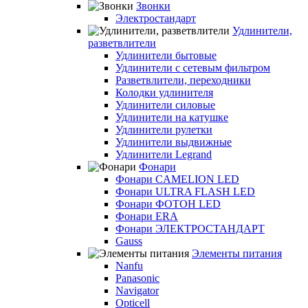
Звонки
Электростандарт
Удлинители,
разветвлители
Удлинители бытовые
Удлинители с сетевым фильтром
Разветвлители, переходники
Колодки удлинителя
Удлинители силовые
Удлинители на катушке
Удлинители рулетки
Удлинители выдвижные
Удлинители Legrand
Фонари
Фонари CAMELION LED
Фонари ULTRA FLASH LED
Фонари ФОТОН LED
Фонари ERA
Фонари ЭЛЕКТРОСТАНДАРТ
Gauss
Элементы питания
Nanfu
Panasonic
Navigator
Opticell