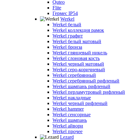
Quteo
Flite
Гермес IP54
Werkel
Werkel белый
Werkel коллекция рамок
Werkel графит
Werkel белый матовый
Werkel бронза
Werkel глянцевый никель
Werkel слоновая кость
Werkel черный матовый
Werkel серо-коричневый
Werkel серебрянный
Werkel серебрянный рифленый
Werkel шампань рифленый
Werkel перламутровый рифленый
Werkel накладные
Werkel черный рифленый
Werkel hammer
Werkel сенсорные
Werkel шампань
Werkel айвори
Werkel прочее
Lezard