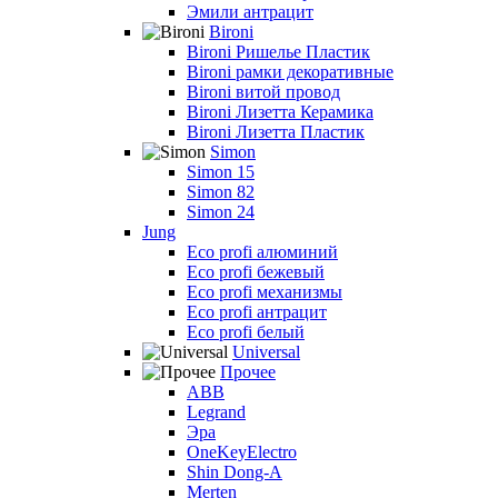
Эмили антрацит
Bironi
Bironi Ришелье Пластик
Bironi рамки декоративные
Bironi витой провод
Bironi Лизетта Керамика
Bironi Лизетта Пластик
Simon
Simon 15
Simon 82
Simon 24
Jung
Eco profi алюминий
Eco profi бежевый
Eco profi механизмы
Eco profi антрацит
Eco profi белый
Universal
Прочее
ABB
Legrand
Эра
OneKeyElectro
Shin Dong-A
Merten