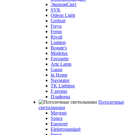
ЭкономСвет
SVK
Odeon Light
Gerhort
Freya
Feron
Rivoli
Lumion
Bogate's
Modelux
Favourite
Arte Lamp
Gauss
In Home
Navigator
TK Lighting
F-promo
Плафоны
Потолочные
светильники
Maytoni
Sonex
Eurosvet
Elektrostandard
Feron