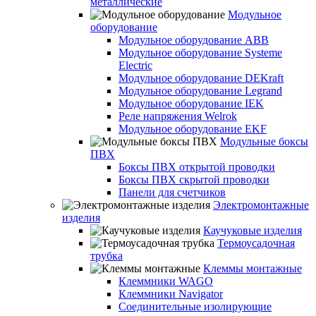
металлические
Модульное
оборудование
Модульное оборудование ABB
Модульное оборудование Systeme
Electric
Модульное оборудование DEKraft
Модульное оборудование Legrand
Модульное оборудование IEK
Реле напряжения Welrok
Модульное оборудование EKF
Модульные боксы
ПВХ
Боксы ПВХ открытой проводки
Боксы ПВХ скрытой проводки
Панели для счетчиков
Электромонтажные
изделия
Каучуковые изделия
Термоусадочная
трубка
Клеммы монтажные
Клеммники WAGO
Клеммники Navigator
Соединительные изолирующие