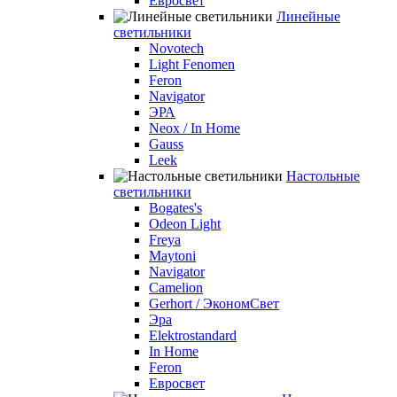
Евросвет
Линейные
светильники
Novotech
Light Fenomen
Feron
Navigator
ЭРА
Neox / In Home
Gauss
Leek
Настольные
светильники
Bogates's
Odeon Light
Freya
Maytoni
Navigator
Camelion
Gerhort / ЭкономСвет
Эра
Elektrostandard
In Home
Feron
Евросвет