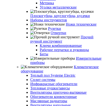
Метрика
Уголки металлические
Плоскогубцы, круглогубцы, кусачки
Наборы инструментов
Ножи технические
Рулетки
Отвертки
Прочий
ручной инструмент
Ключи комбинированные
Рабочие перчатки и руковицы
Биты
Измерительные
приборы
Климатическое
оборудование
Теплый пол Systeme Electric
Сплит системы
Инфракрасные обогреватели
Тепловые пушки/завесы
Вентиляторы приточно-вытяжные
Обогреватели конвекторные
Маслянные радиаторы
Вентиляторы напольные