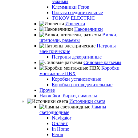
зажимы
Клеммники Feron
Гильзы соединительные
TOKOV ELECTRIC
Изолента
Наконечники
Вилки,
штепсели, разъемы
Патроны
электрические
Патроны декоративные
Силовые разъемы
Коробки
монтажные ПВХ
Коробки установочные
Коробки распределительные
Прочее
Наклейки, бирки, символы
Источники света
Лампы
светодиодные
Navigator
Онлайт
In Home
Feron