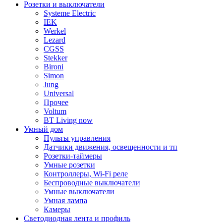
Розетки и выключатели
Systeme Electric
IEK
Werkel
Lezard
CGSS
Stekker
Bironi
Simon
Jung
Universal
Прочее
Voltum
BT Living now
Умный дом
Пульты управления
Датчики движения, освещенности и тп
Розетки-таймеры
Умные розетки
Контроллеры, Wi-Fi реле
Беспроводные выключатели
Умные выключатели
Умная лампа
Камеры
Светодиодная лента и профиль