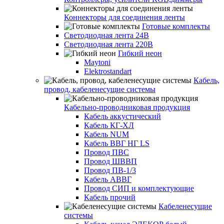
Коннекторы для соединения ленты
Готовые комплекты
Светодиодная лента 24В
Светодиодная лента 220В
Гибкий неон
Maytoni
Elektrostandart
Кабель,
провод, кабеленесущие системы
Кабельно-проводниковая продукция
Кабель аккустический
Кабель КГ-ХЛ
Кабель NUM
Кабель ВВГ НГ LS
Провод ПВС
Провод ШВВП
Провод ПВ-1/3
Кабель АВВГ
Провод СИП и комплектующие
Кабель прочий
Кабеленесущие
системы