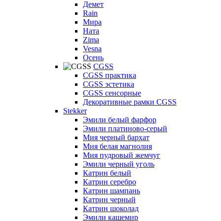
Демет
Rain
Мира
Ната
Zima
Vesna
Осень
CGSS
CGSS практика
CGSS эстетика
CGSS сенсорные
Декоративные рамки CGSS
Stekker
Эмили белый фарфор
Эмили платиново-серый
Мия черный бархат
Мия белая магнолия
Мия пудровый жемчуг
Эмили черный уголь
Катрин белый
Катрин серебро
Катрин шампань
Катрин черный
Катрин шоколад
Эмили кашемир