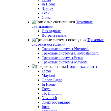
In Home
Элетех
Leek
Gauss
Точечные
светильники
Накладные
Встраиваемые
Трековые
системы освещения
Трековые системы Novotech
Трековые системы Elektrostandard
Трековые системы Feron
Трековые системы Maytoni
Подсветка, споты
Feron
Maytoni
Odeon Light
In Home
Freya
TK Lighting
Novotech
Электростандарт
Imex