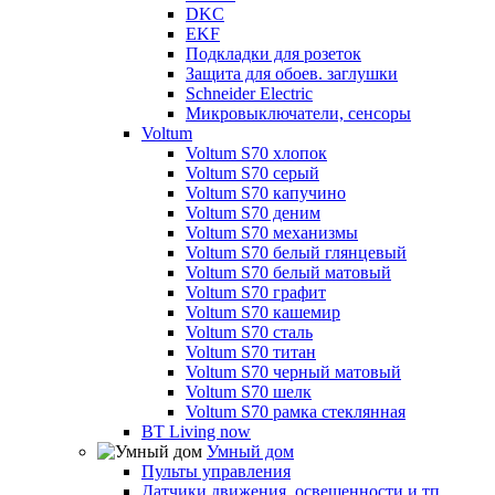
DKC
EKF
Подкладки для розеток
Защита для обоев. заглушки
Schneider Electric
Микровыключатели, сенсоры
Voltum
Voltum S70 хлопок
Voltum S70 серый
Voltum S70 капучино
Voltum S70 деним
Voltum S70 механизмы
Voltum S70 белый глянцевый
Voltum S70 белый матовый
Voltum S70 графит
Voltum S70 кашемир
Voltum S70 сталь
Voltum S70 титан
Voltum S70 черный матовый
Voltum S70 шелк
Voltum S70 рамка стеклянная
BT Living now
Умный дом
Пульты управления
Датчики движения, освещенности и тп