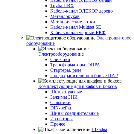
Кабель-канал ЭЛЕКОР белый
Труба ПВХ
Кабель-канал ЭЛЕКОР дерево
Металлорукав
Металлические лотки
Кабель-канал Multiset SE
Кабель-канал черный ЕКФ
Электрощитовое
оборудование
Электрооборудование
Счетчики
Трансформаторы, ЭПРА
Стартеры, реле
Предохранители резьбовые ПАР
Комплектующие для шкафов и боксов
Шины нулевые
Зажимы ЗНИ
Сальники
DIN-рейки
Шины соединительные
Изоляторы
Прочее
Шкафы