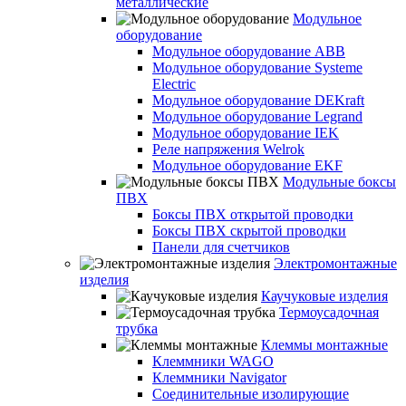
металлические
Модульное
оборудование
Модульное оборудование ABB
Модульное оборудование Systeme
Electric
Модульное оборудование DEKraft
Модульное оборудование Legrand
Модульное оборудование IEK
Реле напряжения Welrok
Модульное оборудование EKF
Модульные боксы
ПВХ
Боксы ПВХ открытой проводки
Боксы ПВХ скрытой проводки
Панели для счетчиков
Электромонтажные
изделия
Каучуковые изделия
Термоусадочная
трубка
Клеммы монтажные
Клеммники WAGO
Клеммники Navigator
Соединительные изолирующие