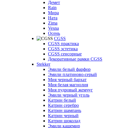
Демет
Rain
Мира
Ната
Zima
Vesna
Осень
CGSS
CGSS практика
CGSS эстетика
CGSS сенсорные
Декоративные рамки CGSS
Stekker
Эмили белый фарфор
Эмили платиново-серый
Мия черный бархат
Мия белая магнолия
Мия пудровый жемчуг
Эмили черный уголь
Катрин белый
Катрин серебро
Катрин шампань
Катрин черный
Катрин шоколад
Эмили кашемир