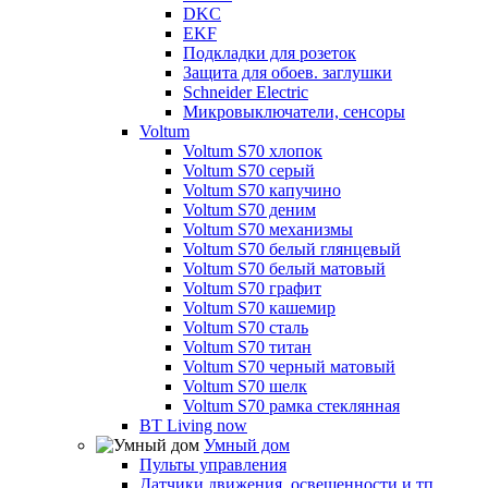
DKC
EKF
Подкладки для розеток
Защита для обоев. заглушки
Schneider Electric
Микровыключатели, сенсоры
Voltum
Voltum S70 хлопок
Voltum S70 серый
Voltum S70 капучино
Voltum S70 деним
Voltum S70 механизмы
Voltum S70 белый глянцевый
Voltum S70 белый матовый
Voltum S70 графит
Voltum S70 кашемир
Voltum S70 сталь
Voltum S70 титан
Voltum S70 черный матовый
Voltum S70 шелк
Voltum S70 рамка стеклянная
BT Living now
Умный дом
Пульты управления
Датчики движения, освещенности и тп