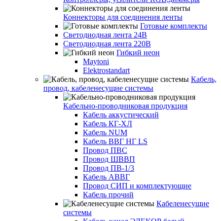
Коннекторы для соединения ленты
Готовые комплекты
Светодиодная лента 24В
Светодиодная лента 220В
Гибкий неон
Maytoni
Elektrostandart
Кабель,
провод, кабеленесущие системы
Кабельно-проводниковая продукция
Кабель аккустический
Кабель КГ-ХЛ
Кабель NUM
Кабель ВВГ НГ LS
Провод ПВС
Провод ШВВП
Провод ПВ-1/3
Кабель АВВГ
Провод СИП и комплектующие
Кабель прочий
Кабеленесущие
системы