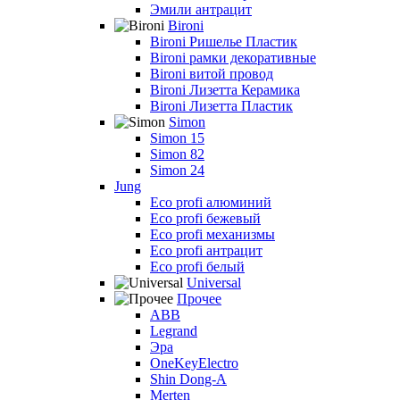
Эмили антрацит
Bironi
Bironi Ришелье Пластик
Bironi рамки декоративные
Bironi витой провод
Bironi Лизетта Керамика
Bironi Лизетта Пластик
Simon
Simon 15
Simon 82
Simon 24
Jung
Eco profi алюминий
Eco profi бежевый
Eco profi механизмы
Eco profi антрацит
Eco profi белый
Universal
Прочее
ABB
Legrand
Эра
OneKeyElectro
Shin Dong-A
Merten