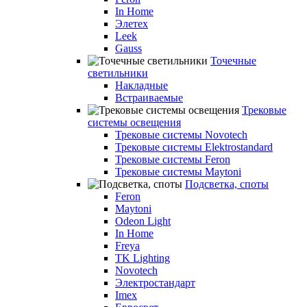
In Home
Элетех
Leek
Gauss
Точечные
светильники
Накладные
Встраиваемые
Трековые
системы освещения
Трековые системы Novotech
Трековые системы Elektrostandard
Трековые системы Feron
Трековые системы Maytoni
Подсветка, споты
Feron
Maytoni
Odeon Light
In Home
Freya
TK Lighting
Novotech
Электростандарт
Imex