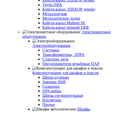
Кабель-канал ЭЛЕКОР белый
Труба ПВХ
Кабель-канал ЭЛЕКОР дерево
Металлорукав
Металлические лотки
Кабель-канал Multiset SE
Кабель-канал черный ЕКФ
Электрощитовое
оборудование
Электрооборудование
Счетчики
Трансформаторы, ЭПРА
Стартеры, реле
Предохранители резьбовые ПАР
Комплектующие для шкафов и боксов
Шины нулевые
Зажимы ЗНИ
Сальники
DIN-рейки
Шины соединительные
Изоляторы
Прочее
Шкафы