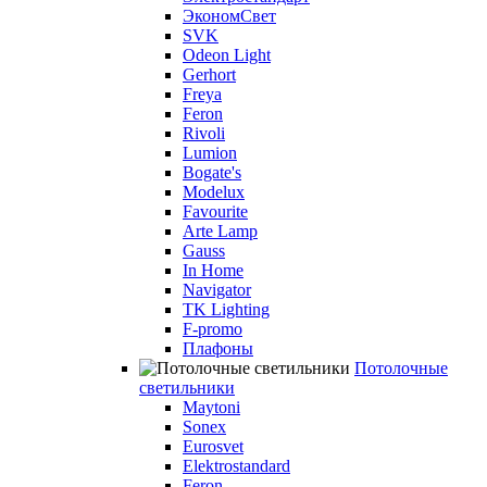
ЭкономСвет
SVK
Odeon Light
Gerhort
Freya
Feron
Rivoli
Lumion
Bogate's
Modelux
Favourite
Arte Lamp
Gauss
In Home
Navigator
TK Lighting
F-promo
Плафоны
Потолочные
светильники
Maytoni
Sonex
Eurosvet
Elektrostandard
Feron