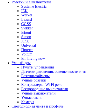
Розетки и выключатели
Systeme Electric
IEK
Werkel
Lezard
CGSS
Stekker
Bironi
Simon
Jung
Universal
Прочее
Voltum
BT Living now
Умный дом
Пульты управления
Датчики движения, освещенности и тп
Розетки-таймеры
Умные розетки
Контроллеры, Wi-Fi реле
Беспроводные выключатели
Умные выключатели
Умная лампа
Камеры
Светодиодная лента и профиль