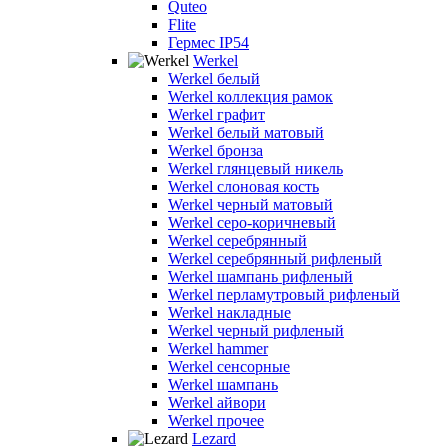
Quteo
Flite
Гермес IP54
Werkel
Werkel белый
Werkel коллекция рамок
Werkel графит
Werkel белый матовый
Werkel бронза
Werkel глянцевый никель
Werkel слоновая кость
Werkel черный матовый
Werkel серо-коричневый
Werkel серебрянный
Werkel серебрянный рифленый
Werkel шампань рифленый
Werkel перламутровый рифленый
Werkel накладные
Werkel черный рифленый
Werkel hammer
Werkel сенсорные
Werkel шампань
Werkel айвори
Werkel прочее
Lezard