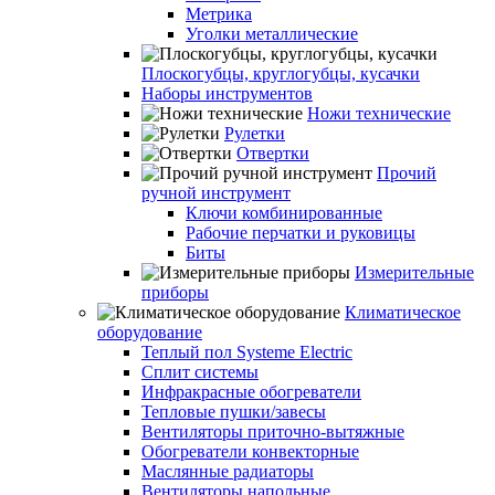
Метрика
Уголки металлические
Плоскогубцы, круглогубцы, кусачки
Наборы инструментов
Ножи технические
Рулетки
Отвертки
Прочий
ручной инструмент
Ключи комбинированные
Рабочие перчатки и руковицы
Биты
Измерительные
приборы
Климатическое
оборудование
Теплый пол Systeme Electric
Сплит системы
Инфракрасные обогреватели
Тепловые пушки/завесы
Вентиляторы приточно-вытяжные
Обогреватели конвекторные
Маслянные радиаторы
Вентиляторы напольные