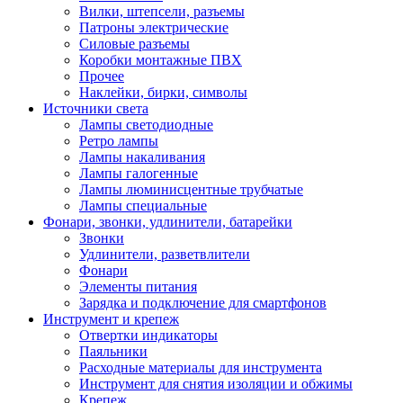
Вилки, штепсели, разъемы
Патроны электрические
Силовые разъемы
Коробки монтажные ПВХ
Прочее
Наклейки, бирки, символы
Источники света
Лампы светодиодные
Ретро лампы
Лампы накаливания
Лампы галогенные
Лампы люминисцентные трубчатые
Лампы специальные
Фонари, звонки, удлинители, батарейки
Звонки
Удлинители, разветвлители
Фонари
Элементы питания
Зарядка и подключение для смартфонов
Инструмент и крепеж
Отвертки индикаторы
Паяльники
Расходные материалы для инструмента
Инструмент для снятия изоляции и обжимы
Крепеж