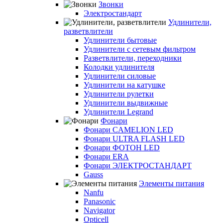
Звонки
Электростандарт
Удлинители,
разветвлители
Удлинители бытовые
Удлинители с сетевым фильтром
Разветвлители, переходники
Колодки удлинителя
Удлинители силовые
Удлинители на катушке
Удлинители рулетки
Удлинители выдвижные
Удлинители Legrand
Фонари
Фонари CAMELION LED
Фонари ULTRA FLASH LED
Фонари ФОТОН LED
Фонари ERA
Фонари ЭЛЕКТРОСТАНДАРТ
Gauss
Элементы питания
Nanfu
Panasonic
Navigator
Opticell