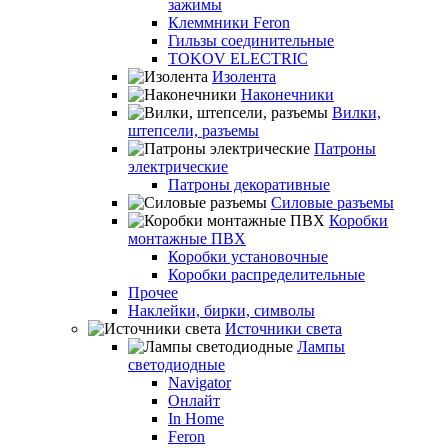
зажимы
Клеммники Feron
Гильзы соединительные
TOKOV ELECTRIC
Изолента
Наконечники
Вилки,
штепсели, разъемы
Патроны
электрические
Патроны декоративные
Силовые разъемы
Коробки
монтажные ПВХ
Коробки установочные
Коробки распределительные
Прочее
Наклейки, бирки, символы
Источники света
Лампы
светодиодные
Navigator
Онлайт
In Home
Feron