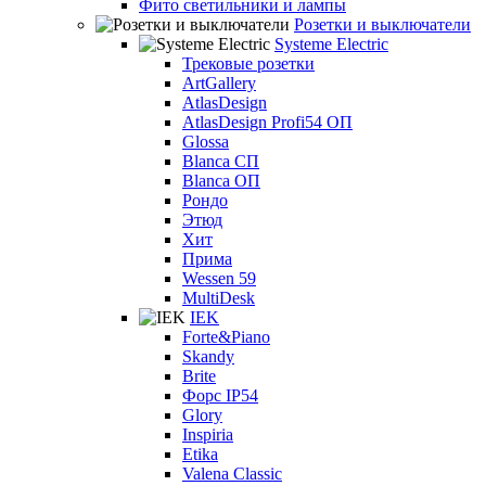
Фито светильники и лампы
Розетки и выключатели
Systeme Electric
Трековые розетки
ArtGallery
AtlasDesign
AtlasDesign Profi54 ОП
Glossa
Blanca СП
Blanca ОП
Рондо
Этюд
Хит
Прима
Wessen 59
MultiDesk
IEK
Forte&Piano
Skandy
Brite
Форс IP54
Glory
Inspiria
Etika
Valena Classic