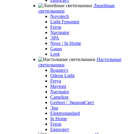
Евросвет
Линейные
светильники
Novotech
Light Fenomen
Feron
Navigator
ЭРА
Neox / In Home
Gauss
Leek
Настольные
светильники
Bogates's
Odeon Light
Freya
Maytoni
Navigator
Camelion
Gerhort / ЭкономСвет
Эра
Elektrostandard
In Home
Feron
Евросвет